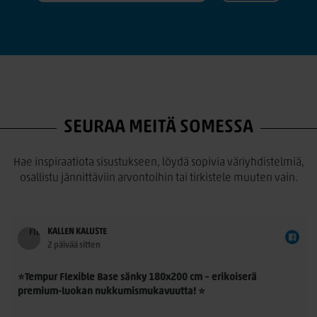
SEURAA MEITÄ SOMESSA
Hae inspiraatiota sisustukseen, löydä sopivia väriyhdistelmiä,
osallistu jännittäviin arvontoihin tai tirkistele muuten vain.
KALLEN KALUSTE
2 päivää sitten
⭐Tempur Flexible Base sänky 180x200 cm – erikoiserä
premium-luokan nukkumismukavuutta! ⭐