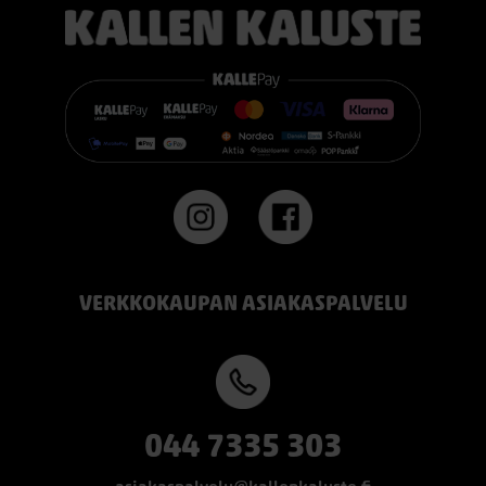
👉 Katso lisää:
https://www.kallenkaluste.fi/fi/product/43292/tempur-
flexible-base-sanky-180x200-21-cm-patjalla
#TEMPUR #sänky #oulu #paremmatunet #nukkumisergonomia
VERKKOKAUPAN ASIAKASPALVELU
044 7335 303