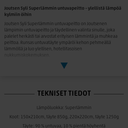
Joutsen Syli Superlämmin untuvapeitto – ylellistä lämpöä
kylmiin öihin
Joutsen Syli Superlämmin untuvapeitto on Joutsenen
lämpimin untuvapeitto ja täydellinen valinta sinulle, joka
palelet herkästi tai arvostat erityisen lämmintä ja muhkeaa
peittoa. Runsas untuvatäyte ympäröi kehon pehmeällä
lämmöllä ja luo ylellisen, hotellitasoisen
nukkumiskokemuksen.
Peiton täytteenä on korkealaatuinen 90 % untuvaa ja 10 %
pientä höyhentä sisältävä seos. Ensiluokkainen Fill Power
700+ -untuva tekee peitosta poikkeuksellisen kuohkean,
ilmavan ja lämpimän. Vaikka peitto tarjoaa runsaasti lämpöä,
hengittävät luonnonmateriaalit auttavat ylläpitämään
TEKNISET TIEDOT
miellyttävän nukkumisilmaston koko yön ajan.
Joutsen Syli Superlämmin sopii erityisesti viileisiin
Lämpöluokka: Superlämmin
makuuhuoneisiin, talvikauden käyttöön sekä lämpöä
Koot: 150x210cm, täyte 850g, 220x220cm, täyte 1250g
rakastaville nukkujille. Muhkea rakenne antaa vuoteelle
ylellisen ilmeen ja kutsuvan pehmeän tunnun.
Täyte: 90 % untuvaa, 10 % pientä höyhentä