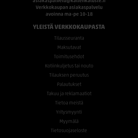
asiakaspalvelu@kallenkaluste.fi
Verkkokaupan asiakaspalvelu
avoinna ma-pe 10-18
YLEISTÄ VERKKOKAUPASTA
Tilausseuranta
Maksutavat
Toimitusehdot
Kotiinkuljetus tai nouto
Tilauksen peruutus
Palautukset
Takuu ja reklamaatiot
Tietoa meistä
Yritysmyynti
Myymälä
Tietosuojaseloste