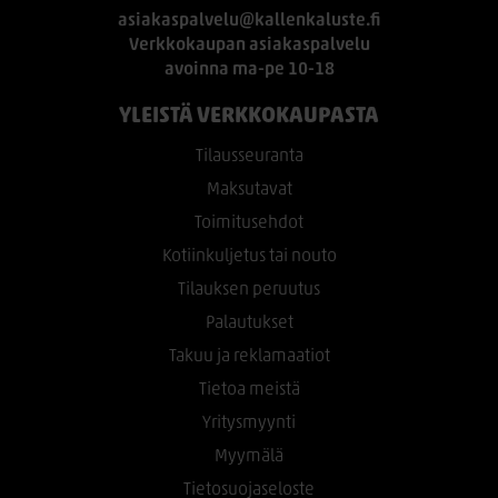
asiakaspalvelu@kallenkaluste.fi
Verkkokaupan asiakaspalvelu
avoinna ma-pe 10-18
YLEISTÄ VERKKOKAUPASTA
Tilausseuranta
Maksutavat
Toimitusehdot
Kotiinkuljetus tai nouto
Tilauksen peruutus
Palautukset
Takuu ja reklamaatiot
Tietoa meistä
Yritysmyynti
Myymälä
Tietosuojaseloste