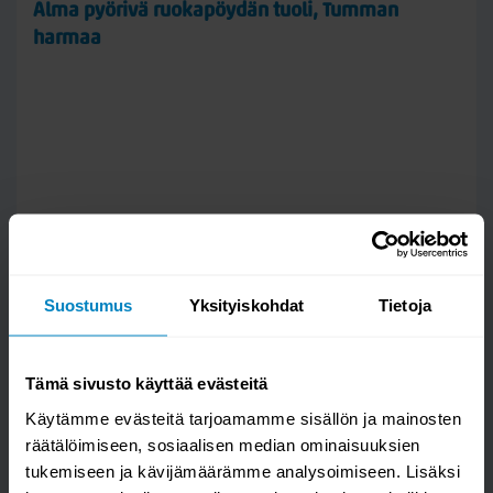
Alma pyörivä ruokapöydän tuoli, Tumman
verhoilumateriaali, joka soveltuu hyvin aktiiviseen käyttöön.
Korkea Martindale-arvo kertoo hyvästä
harmaa
kulutuksenkestävyydestä.
Puhdista kangas säännöllisesti imuroimalla pehmeällä
tekstiilisuuttimella. Poista tahrat nopeasti kostealla liinalla ja
miedolla pesuaineella. Vältä voimakkaita kemikaaleja ja
hankaavia puhdistusaineita.
Suostumus
Yksityiskohdat
Tietoja
Tämä sivusto käyttää evästeitä
Käytämme evästeitä tarjoamamme sisällön ja mainosten
räätälöimiseen, sosiaalisen median ominaisuuksien
tukemiseen ja kävijämäärämme analysoimiseen. Lisäksi