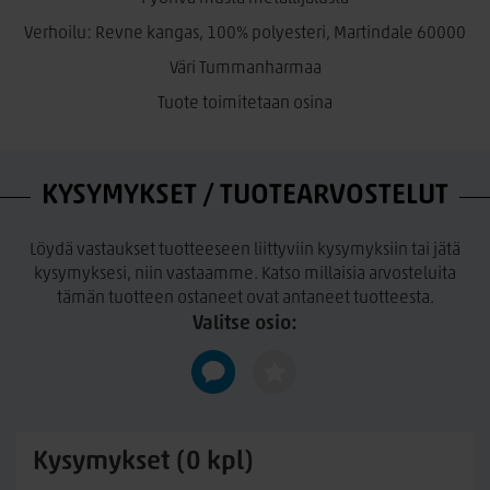
Materiaalit:
Verhoilu: Revne kangas, 100% polyesteri, Martindale 60000
Verhoilu Revne-kangas
100 % polyesteri
Väri Tummanharmaa
Martindale 60 000
Tuote toimitetaan osina
Jalusta mustaa metallia
Väri
Tummanharmaa
KYSYMYKSET / TUOTEARVOSTELUT
Ominaisuudet:
Pyörivä metallijalusta
Löydä vastaukset tuotteeseen liittyviin kysymyksiin tai jätä
Kokoverhoiltu istuin
kysymyksesi, niin vastaamme. Katso millaisia arvosteluita
tämän tuotteen ostaneet ovat antaneet tuotteesta.
Moderni ja ajaton muotoilu
Valitse osio:
Pehmeä ja miellyttävä istuintuntuma
Tukeva metallirakenne
Sopii ruokailutilaan ja työpisteelle
Materiaalien ominaisuudet ja hoito:
Kysymykset (0 kpl)
Revne-kangas on kestävä ja helppohoitoinen