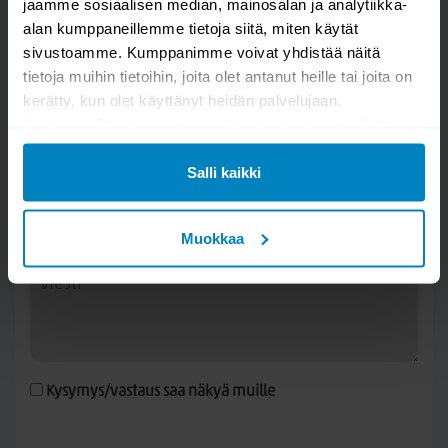
jaamme sosiaalisen median, mainosalan ja analytiikka-
alan kumppaneillemme tietoja siitä, miten käytät
Kysy kysymys
sivustoamme. Kumppanimme voivat yhdistää näitä
tietoja muihin tietoihin, joita olet antanut heille tai joita on
Alma pyörivä ruokapöydän tuoli, Tumman
kerätty, kun olet käyttänyt heidän palvelujaan.
harmaa
Lisätietoa Googlen tietosuojakäytännöistä
tästä linkistä
.
Salli kaikki
Muokkaa
Kysymys/vastaus saa näkyä muille