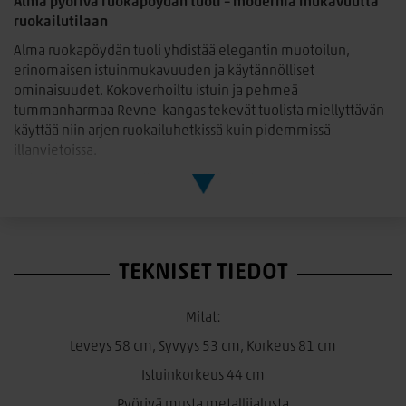
Alma pyörivä ruokapöydän tuoli – modernia mukavuutta
ruokailutilaan
Alma ruokapöydän tuoli yhdistää elegantin muotoilun,
erinomaisen istuinmukavuuden ja käytännölliset
ominaisuudet. Kokoverhoiltu istuin ja pehmeä
tummanharmaa Revne-kangas tekevät tuolista miellyttävän
käyttää niin arjen ruokailuhetkissä kuin pidemmissä
illanvietoissa.
Pyörivä musta metallijalusta lisää käyttömukavuutta ja tekee
tuolista käytännöllisen sekä modernin vaihtoehdon
ruokailutilaan. Kevyt mutta tukeva rakenne sopii täydellisesti
skandinaaviseen ja moderniin sisustukseen.
TEKNISET TIEDOT
Alma-tuolin pehmeä muotoilu ja laadukkaat materiaalit
tekevät siitä tyylikkään kokonaisuuden, joka sopii
monenlaisten ruokapöytien ympärille.
Mitat:
Mitat:
Leveys 58 cm, Syvyys 53 cm, Korkeus 81 cm
Leveys 58 cm, s
yvyys 53 cm, korkeus 81 cm
Istuinkorkeus 44 cm
Istuinkorkeus 44 cm
Pyörivä musta metallijalusta