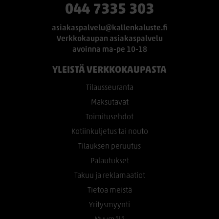
044 7335 303
asiakaspalvelu@kallenkaluste.fi
Verkkokaupan asiakaspalvelu
avoinna ma-pe 10-18
YLEISTÄ VERKKOKAUPASTA
Tilausseuranta
Maksutavat
Toimitusehdot
Kotiinkuljetus tai nouto
Tilauksen peruutus
Palautukset
Takuu ja reklamaatiot
Tietoa meistä
Yritysmyynti