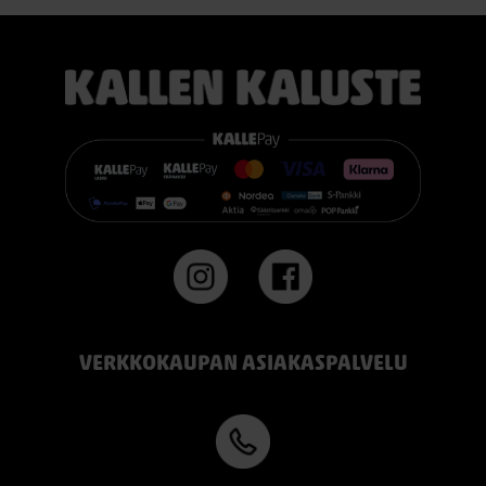
TEMPUR PRO® Firm tarjoaa napakamman tuntuman ja
voimakkaamman tuen. Se on erinomainen valinta sinulle, joka
pidät jämäkästä nukkuma-alustasta.
👉 Katso lisää:
https://www.kallenkaluste.fi/fi/product/43292/tempur-
flexible-base-sanky-180x200-21-cm-patjalla
#TEMPUR #sänky #oulu #paremmatunet #nukkumisergonomia
VERKKOKAUPAN ASIAKASPALVELU