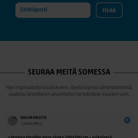
SEURAA MEITÄ SOMESSA
Hae inspiraatiota sisustukseen, löydä sopivia väriyhdistelmiä,
osallistu jännittäviin arvontoihin tai tirkistele muuten vain.
KALLEN KALUSTE
1 päivä sitten
⭐Tempur Flexible Base sänky 180x200 cm – erikoiserä