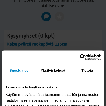
tämän tuotteen ostaneet ovat antaneet tuotteesta.
joka soveltuu ulkokäyttöön. Ennen lakkausta aiempi
Valitse osio:
lakkapinta on hiottava puupuhtaaksi ja hiomapöly poistettava
huolellisesti. Vaihtoehtoisesti voit kevyesti hioa pinnan ja
tehdä koesivelyn uuden lakan tarttuvuuden varmistamiseksi.
Puuöljyä voidaan käyttää vain, jos lakkapinta on kokonaan
poistettu. Talvikaudeksi kaluste suositellaan säilytettäväksi
kuivassa ja ilmavassa tilassa.
Kysymykset (0 kpl)
Kaisa pyöreä ruokapöytä 115cm
Suostumus
Yksityiskohdat
Tietoja
Tämä sivusto käyttää evästeitä
Käytämme evästeitä tarjoamamme sisällön ja mainosten
räätälöimiseen, sosiaalisen median ominaisuuksien
tukemiseen ja kävijämäärämme analysoimiseen. Lisäksi