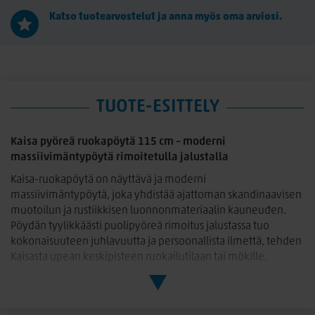
Katso tuotearvostelut ja anna myös oma arviosi.
TUOTE-ESITTELY
Kaisa pyöreä ruokapöytä 115 cm – moderni
massiivimäntypöytä rimoitetulla jalustalla
Kaisa-ruokapöytä on näyttävä ja moderni
massiivimäntypöytä, joka yhdistää ajattoman skandinaavisen
muotoilun ja rustiikkisen luonnonmateriaalin kauneuden.
Pöydän tyylikkäästi puolipyöreä rimoitus jalustassa tuo
kokonaisuuteen juhlavuutta ja persoonallista ilmettä, tehden
Kaisasta upean keskipisteen ruokailutilaan tai mökille.
Massiivimännystä valmistetun kannen 25 mm vahvuus tekee
pöydästä tukevan ja arvokkaan. Jokaisessa pöydässä näkyy
puun luonnollinen elävyys: halkeamat, oksankohdat ja