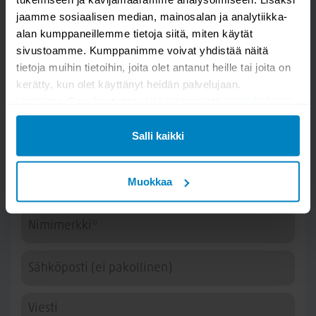
jaamme sosiaalisen median, mainosalan ja analytiikka-
alan kumppaneillemme tietoja siitä, miten käytät
sivustoamme. Kumppanimme voivat yhdistää näitä
tietoja muihin tietoihin, joita olet antanut heille tai joita on
kerätty, kun olet käyttänyt heidän palvelujaan.
Lisätietoa Googlen tietosuojakäytännöistä
tästä linkistä
.
Salli kaikki
Kysy kysymys
Muokkaa
Kaisa pyöreä ruokapöytä 115cm