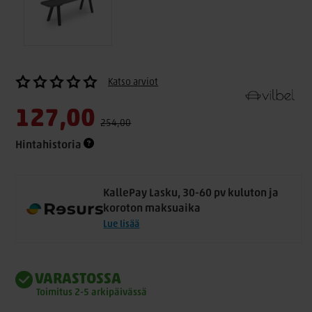
Katso arviot
127,00
254,00
Hintahistoria
KallePay Lasku, 30-60 pv kuluton ja
koroton maksuaika
Lue lisää
VARASTOSSA
Toimitus 2-5 arkipäivässä