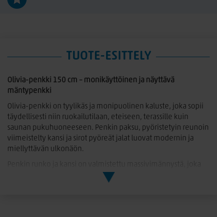
TUOTE-ESITTELY
Olivia-penkki 150 cm – monikäyttöinen ja näyttävä
mäntypenkki
Olivia-penkki
on tyylikäs ja monipuolinen kaluste, joka sopii
täydellisesti niin
ruokailutilaan, eteiseen, terassille
kuin
saunan pukuhuoneeseen
. Penkin paksu, pyöristetyin reunoin
viimeistelty kansi ja sirot
pyöreät jalat
luovat modernin ja
miellyttävän ulkonäön.
Penkin runko ja kansi on valmistettu
massivimännystä
, joka
tuo luonnollista lämpöä ja kestävyyttä. Olivia-penkki on
käsitelty
säänkestäväksi
, joten sitä voidaan käyttää myös
katetuilla ulkotiloilla.
Värinä tyylikäs yhdistelmä:
harmaa kansi ja mustat jalat
, joka