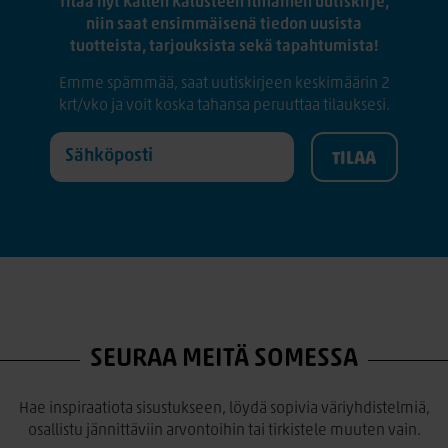
Tilaa nyt Kallen Kalusteen ilmainen uutiskirje,
niin saat ensimmäisenä tiedon uusista
tuotteista, tarjouksista sekä tapahtumista!
Emme spämmää, saat uutiskirjeen keskimäärin 2
krt/vko ja voit koska tahansa peruuttaa tilauksesi.
SEURAA MEITÄ SOMESSA
Hae inspiraatiota sisustukseen, löydä sopivia väriyhdistelmiä,
osallistu jännittäviin arvontoihin tai tirkistele muuten vain.