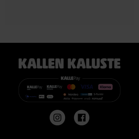
vaihtoehdon:
TEMPUR PRO® Medium tarjoaa tasapainoisen yhdistelmän
pehmeää mukautuvuutta ja ergonomista tukea. Se sopii
erinomaisesti useimmille nukkujille.
TEMPUR PRO® Firm tarjoaa napakamman tuntuman ja
voimakkaamman tuen. Se on erinomainen valinta sinulle, joka
pidät jämäkästä nukkuma-alustasta.
👉 Katso lisää:
https://www.kallenkaluste.fi/fi/product/43292/tempur-
flexible-base-sanky-180x200-21-cm-patjalla
#TEMPUR #sänky #oulu #paremmatunet #nukkumisergonomia