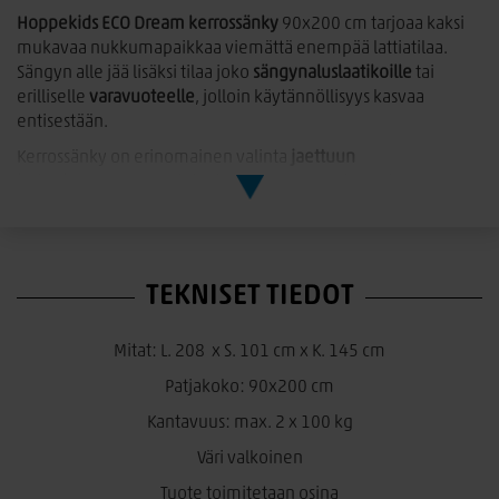
Hoppekids ECO Dream kerrossänky
90x200 cm tarjoaa kaksi
mukavaa nukkumapaikkaa viemättä enempää lattiatilaa.
Sängyn alle jää lisäksi tilaa joko
sängynaluslaatikoille
tai
erilliselle
varavuoteelle
, jolloin käytännöllisyys kasvaa
entisestään.
Kerrossänky on erinomainen valinta
jaettuun
lastenhuoneeseen
tai silloin, kun lapsella käy usein
yökylävieraita. Alapeti voidaan sisustaa
kodikkaaksi majaksi
tai päiväsohvaksi
– verhon, tyynyjen, vilttien ja valosarjojen
avulla siitä saa helposti viihtyisän lukunurkkauksen.
TEKNISET TIEDOT
Yläpeti on täydellinen lapselle, joka rakastaa kiipeilyä.
Tikkaat
tekevät nukkumaanmenosta hauskaa ja kehittävät samalla
lapsen motorisia taitoja ja koordinaatiota. Yläpeti on
Mitat: L. 208 x S. 101 cm x K. 145 cm
varustettu
turvalaidalla joka sivulta
, mikä tekee siitä
Patjakoko: 90x200 cm
turvallisen ja viihtyisän. Alapetissä ei ole valmiina turvalaitoja,
mutta siihen voi ostaa sekä kiinteän laidan taakse että
Kantavuus: max. 2 x 100 kg
helposti irrotettavan etureunan turvalaidan.
Väri valkoinen
Sänky on
Joutsenmerkitty (Nordic Swan Ecolabel)
, mikä takaa
Tuote toimitetaan osina