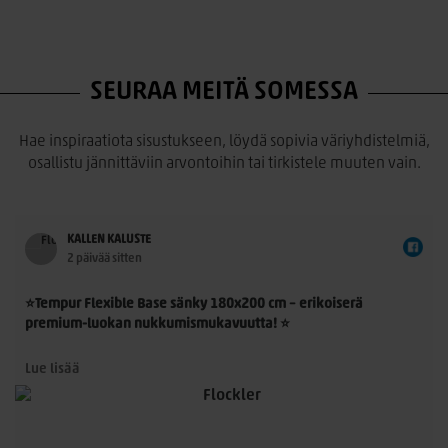
SEURAA MEITÄ SOMESSA
Hae inspiraatiota sisustukseen, löydä sopivia väriyhdistelmiä,
osallistu jännittäviin arvontoihin tai tirkistele muuten vain.
KALLEN KALUSTE
2 päivää sitten
⭐Tempur Flexible Base sänky 180x200 cm – erikoiserä
premium-luokan nukkumismukavuutta! ⭐
Tempur Flexible Base 180x200 cm on laadukas
Lue lisää
jenkkisänkykokonaisuus, jossa yhdistyvät TEMPUR®-
n
materiaalin ainutlaatuinen paineenpoisto, moderni muotoilu
ja ensiluokkainen käyttömukavuus. Nyt saatavilla rajoitettu
erikoiserä – erinomainen mahdollisuus hankkia aito TEMPUR®-