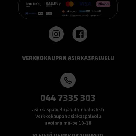
#TEMPUR #sänky #oulu #paremmatunet #nukkumisergonomia
VERKKOKAUPAN ASIAKASPALVELU
044 7335 303
asiakaspalvelu@kallenkaluste.fi
Verkkokaupan asiakaspalvelu
avoinna ma-pe 10-18