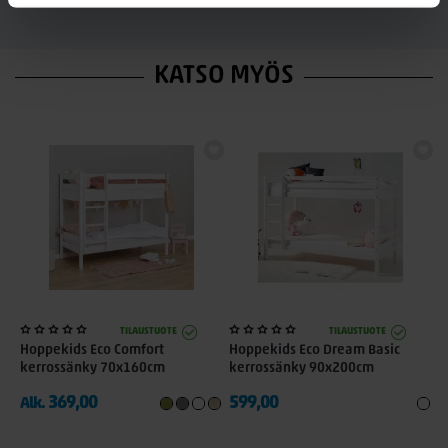
KATSO MYÖS
TILAUSTUOTE
TILAUSTUOTE
Hoppekids Eco Comfort
Hoppekids Eco Dream Basic
kerrossänky 70x160cm
kerrossänky 90x200cm
369,00
599,00
Alk.