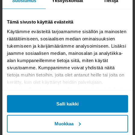
Suostumus
Yksityiskohdat
Tietoja
Hoppekids Eco Dream kerrossänky 90x200cm
Tämä sivusto käyttää evästeitä
Käytämme evästeitä tarjoamamme sisällön ja mainosten
räätälöimiseen, sosiaalisen median ominaisuuksien
tukemiseen ja kävijämäärämme analysoimiseen. Lisäksi
jaamme sosiaalisen median, mainosalan ja analytiikka-
alan kumppaneillemme tietoja siitä, miten käytät
sivustoamme. Kumppanimme voivat yhdistää näitä
tietoja muihin tietoihin, joita olet antanut heille tai joita on
kerätty, kun olet käyttänyt heidän palvelujaan.
Lisätietoa Googlen tietosuojakäytännöistä
tästä linkistä
.
Kysymys/vastaus saa näkyä muille
Salli kaikki
LÄHETÄ
Muokkaa