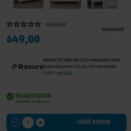
Katso arviot
649,00
Maksa 59.68€/kk 12 kuukauden ajan
Kokonaissumma 710.6€, tod. vuosikorko
9.25%.
Lue lisää
TILAUSTUOTE
Toimitus 1 viikossa
LISÄÄ KORIIN