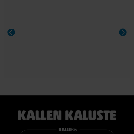
sänky poikkeuksellisen edulliseen hintaan.
Sängyn mukana toimitetaan 21 cm korkea TEMPUR PRO®
SmartCool™ -patja, joka mukautuu tarkasti kehon painon,
lämmön ja muotojen mukaan. Patja vähentää painetta, tukee
selkärankaa ergonomisesti ja auttaa vähentämään yön
aikaista kääntyilyä, mikä edistää levollisempaa unta.
Voit valita kahdesta eri tuntumasta juuri itsellesi sopivan
vaihtoehdon:
TEMPUR PRO® Medium tarjoaa tasapainoisen yhdistelmän
pehmeää mukautuvuutta ja ergonomista tukea. Se sopii
erinomaisesti useimmille nukkujille.
TEMPUR PRO® Firm tarjoaa napakamman tuntuman ja
voimakkaamman tuen. Se on erinomainen valinta sinulle, joka
pidät jämäkästä nukkuma-alustasta.
👉 Katso lisää:
https://www.kallenkaluste.fi/fi/product/43292/tempur-
flexible-base-sanky-180x200-21-cm-patjalla