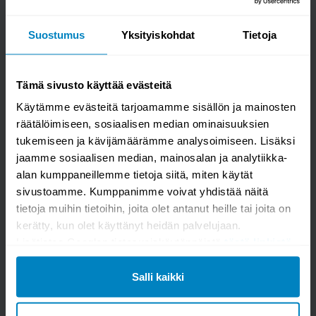
Suostumus
Yksityiskohdat
Tietoja
Kysy kysymys
Zahra matto vihreä
Tämä sivusto käyttää evästeitä
Käytämme evästeitä tarjoamamme sisällön ja mainosten
räätälöimiseen, sosiaalisen median ominaisuuksien
tukemiseen ja kävijämäärämme analysoimiseen. Lisäksi
jaamme sosiaalisen median, mainosalan ja analytiikka-
alan kumppaneillemme tietoja siitä, miten käytät
sivustoamme. Kumppanimme voivat yhdistää näitä
tietoja muihin tietoihin, joita olet antanut heille tai joita on
kerätty, kun olet käyttänyt heidän palvelujaan.
Lisätietoa Googlen tietosuojakäytännöistä
tästä linkistä
.
Salli kaikki
Kysymys/vastaus saa näkyä muille