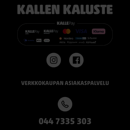
pidät jämäkästä nukkuma-alustasta.
👉 Katso lisää:
https://www.kallenkaluste.fi/fi/product/43292/tempur-
flexible-base-sanky-180x200-21-cm-patjalla
#TEMPUR #sänky #oulu #paremmatunet #nukkumisergonomia
VERKKOKAUPAN ASIAKASPALVELU
044 7335 303