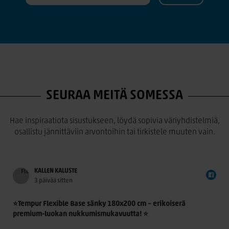
SEURAA MEITÄ SOMESSA
Hae inspiraatiota sisustukseen, löydä sopivia väriyhdistelmiä,
osallistu jännittäviin arvontoihin tai tirkistele muuten vain.
KALLEN KALUSTE
3 päivää sitten
⭐Tempur Flexible Base sänky 180x200 cm – erikoiserä
premium-luokan nukkumismukavuutta! ⭐