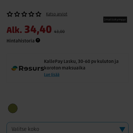
Katso arviot
34,40
Alk.
43,00
Hintahistoria
KallePay Lasku, 30-60 pv kuluton ja
koroton maksuaika
Lue lisää