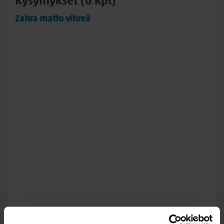
Kysymykset (0 kpl)
Zahra matto vihreä