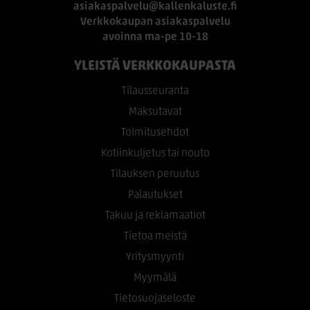
asiakaspalvelu@kallenkaluste.fi
Verkkokaupan asiakaspalvelu
avoinna ma-pe 10-18
YLEISTÄ VERKKOKAUPASTA
Tilausseuranta
Maksutavat
Toimitusehdot
Kotiinkuljetus tai nouto
Tilauksen peruutus
Palautukset
Takuu ja reklamaatiot
Tietoa meistä
Yritysmyynti
Myymälä
Tietosuojaseloste