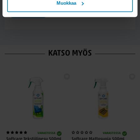
Muokkaa
LÄHETÄ
KATSO MYÖS
VARASTOSSA
VARASTOSSA
Softcare Tekstiilipesu 500ml
Softcare Mattosuoja 500ml