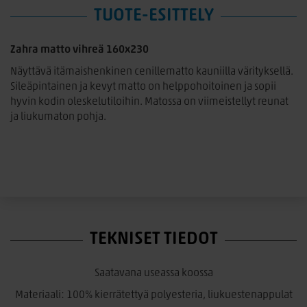
TUOTE-ESITTELY
Zahra matto vihreä 160x230
Näyttävä itämaishenkinen cenillematto kauniilla värityksellä.
Sileäpintainen ja kevyt matto on helppohoitoinen ja sopii
hyvin kodin oleskelutiloihin. Matossa on viimeistellyt reunat
ja liukumaton pohja.
TEKNISET TIEDOT
Saatavana useassa koossa
Materiaali: 100% kierrätettyä polyesteria, liukuestenappulat