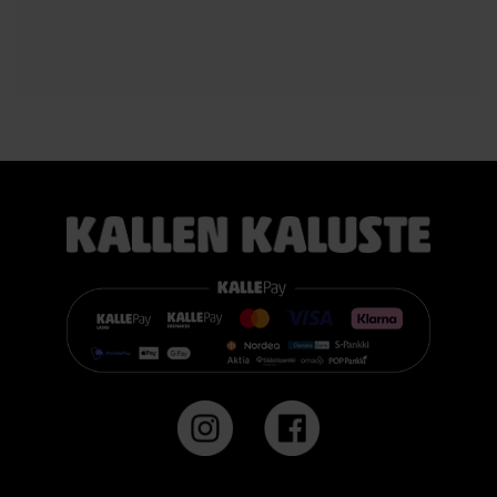
Voit valita kahdesta eri tuntumasta juuri itsellesi sopivan
vaihtoehdon:
TEMPUR PRO® Medium tarjoaa tasapainoisen yhdistelmän
pehmeää mukautuvuutta ja ergonomista tukea. Se sopii
erinomaisesti useimmille nukkujille.
TEMPUR PRO® Firm tarjoaa napakamman tuntuman ja
voimakkaamman tuen. Se on erinomainen valinta sinulle, joka
pidät jämäkästä nukkuma-alustasta.
👉 Katso lisää:
https://www.kallenkaluste.fi/fi/product/43292/tempur-
flexible-base-sanky-180x200-21-cm-patjalla
#TEMPUR #sänky #oulu #paremmatunet #nukkumisergonomia