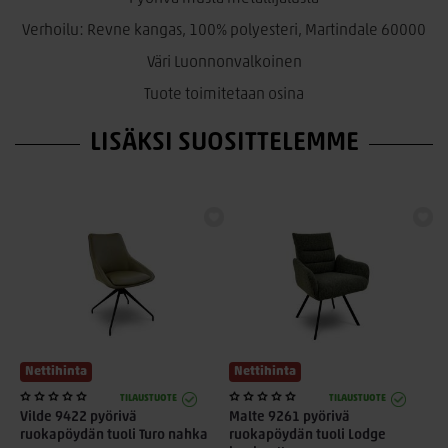
Materiaalit:
Verhoilu: Revne kangas, 100% polyesteri, Martindale 60000
Verhoilu Revne-kangas 100 % polyesteri
Väri Luonnonvalkoinen
Martindale 60 000
Tuote toimitetaan osina
Jalusta mustaa metallia
LISÄKSI SUOSITTELEMME
Väri Luonnonvalkoinen
Ominaisuudet:
Pyörivä metallijalusta
Kokoverhoiltu istuin
Moderni ja ajaton muotoilu
Pehmeä ja miellyttävä istuintuntuma
Tukeva metallirakenne
Sopii ruokailutilaan ja työpisteelle
Nettihinta
Nettihinta
TILAUSTUOTE
TILAUSTUOTE
Materiaalien ominaisuudet ja hoito:
Vilde 9422 pyörivä
Malte 9261 pyörivä
ruokapöydän tuoli Turo nahka
ruokapöydän tuoli Lodge
Revne-kangas on kestävä ja helppohoitoinen