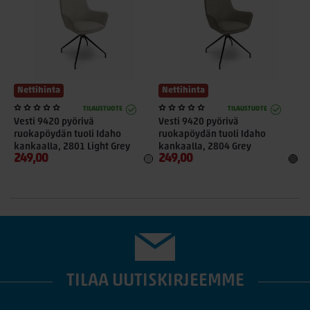
Nettihinta
Nettihinta
TILAUSTUOTE
TILAUSTUOTE
Vesti 9420 pyörivä
Vesti 9420 pyörivä
V
ruokapöydän tuoli Idaho
ruokapöydän tuoli Idaho
r
kankaalla, 2801 Light Grey
kankaalla, 2804 Grey
249,00
249,00
3
TILAA UUTISKIRJEEMME