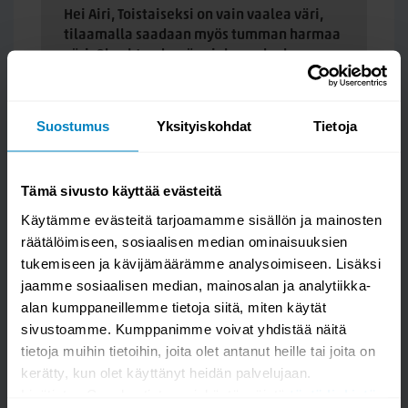
Hei Airi, Toistaiseksi on vain vaalea väri,
tilaamalla saadaan myös tumman harmaa
väri. Ole yhteydessä asiakaspalveluun.
- Kallen Kaluste verkkokauppa
Suostumus
Yksityiskohdat
Tietoja
Tämä sivusto käyttää evästeitä
Käytämme evästeitä tarjoamamme sisällön ja mainosten
räätälöimiseen, sosiaalisen median ominaisuuksien
tukemiseen ja kävijämäärämme analysoimiseen. Lisäksi
jaamme sosiaalisen median, mainosalan ja analytiikka-
alan kumppaneillemme tietoja siitä, miten käytät
Kysy kysymys
sivustoamme. Kumppanimme voivat yhdistää näitä
tietoja muihin tietoihin, joita olet antanut heille tai joita on
Alma pyörivä ruokapöydän tuoli,
kerätty, kun olet käyttänyt heidän palvelujaan.
Luonnonvalkoinen
Lisätietoa Googlen tietosuojakäytännöistä
tästä linkistä
.