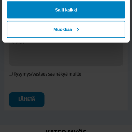
Salli kaikki
Muokkaa
Kysymys/vastaus saa näkyä muille
LÄHETÄ