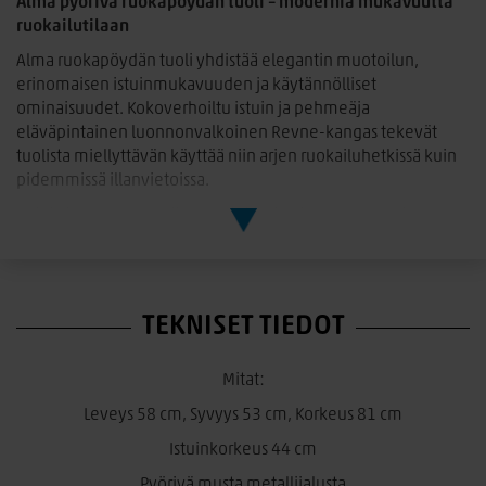
Alma pyörivä ruokapöydän tuoli – modernia mukavuutta
ruokailutilaan
Alma ruokapöydän tuoli yhdistää elegantin muotoilun,
erinomaisen istuinmukavuuden ja käytännölliset
ominaisuudet. Kokoverhoiltu istuin ja pehmeäja
eläväpintainen luonnonvalkoinen Revne-kangas tekevät
tuolista miellyttävän käyttää niin arjen ruokailuhetkissä kuin
pidemmissä illanvietoissa.
Pyörivä musta metallijalusta lisää käyttömukavuutta ja tekee
tuolista käytännöllisen sekä modernin vaihtoehdon
ruokailutilaan. Kevyt mutta tukeva rakenne sopii täydellisesti
skandinaaviseen ja moderniin sisustukseen.
TEKNISET TIEDOT
Alma-tuolin pehmeä muotoilu ja laadukkaat materiaalit
tekevät siitä tyylikkään kokonaisuuden, joka sopii
monenlaisten ruokapöytien ympärille.
Mitat:
Mitat:
Leveys 58 cm, Syvyys 53 cm, Korkeus 81 cm
Leveys 58 cm, syvyys 53 cm, korkeus 81 cm
Istuinkorkeus 44 cm
Istuinkorkeus 44 cm
Pyörivä musta metallijalusta