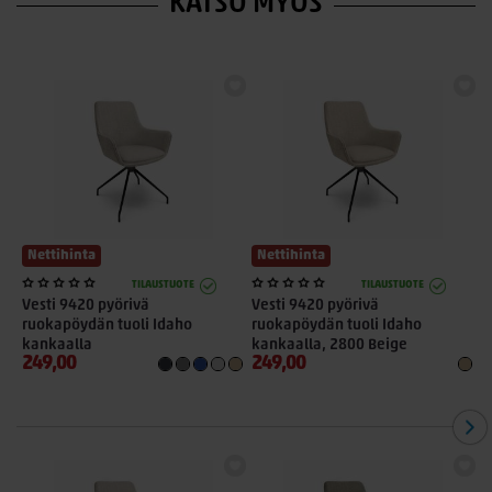
KATSO MYÖS
Nettihinta
Nettihinta
TILAUSTUOTE
TILAUSTUOTE
Vesti 9420 pyörivä
Vesti 9420 pyörivä
V
ruokapöydän tuoli Idaho
ruokapöydän tuoli Idaho
r
kankaalla
kankaalla, 2800 Beige
k
249,00
249,00
2