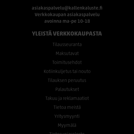
asiakaspalvelu@kallenkaluste.fi
Verkkokaupan asiakaspalvelu
avoinna ma-pe 10-18
YLEISTÄ VERKKOKAUPASTA
Tilausseuranta
Maksutavat
Toimitusehdot
Kotiinkuljetus tai nouto
Tilauksen peruutus
Palautukset
Takuu ja reklamaatiot
Tietoa meistä
Yritysmyynti
Myymälä