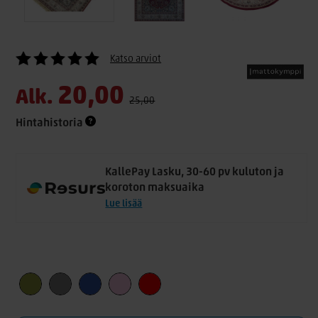
Katso arviot
20,00
Alk.
25,00
Hintahistoria
KallePay Lasku, 30-60 pv kuluton ja
koroton maksuaika
Lue lisää