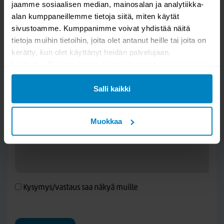
jaamme sosiaalisen median, mainosalan ja analytiikka-
alan kumppaneillemme tietoja siitä, miten käytät
Kysy kysymys
sivustoamme. Kumppanimme voivat yhdistää näitä
tietoja muihin tietoihin, joita olet antanut heille tai joita on
Royal Palace viskoosimatto
kerätty, kun olet käyttänyt heidän palvelujaan.
Lisätietoa Googlen tietosuojakäytännöistä
tästä linkistä
.
Salli kaikki
Muokkaa
Kysymys/vastaus saa näkyä muille