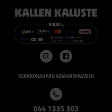
voimakkaamman tuen. Se on erinomainen valinta sinulle, joka
pidät jämäkästä nukkuma-alustasta.
👉 Katso lisää:
https://www.kallenkaluste.fi/fi/product/43292/tempur-
flexible-base-sanky-180x200-21-cm-patjalla
#TEMPUR #sänky #oulu #paremmatunet #nukkumisergonomia
VERKKOKAUPAN ASIAKASPALVELU
044 7335 303