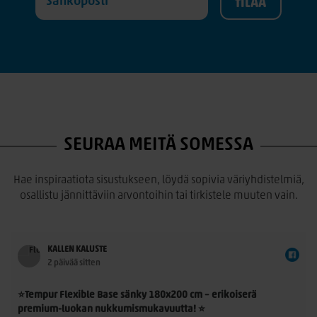
SEURAA MEITÄ SOMESSA
Hae inspiraatiota sisustukseen, löydä sopivia väriyhdistelmiä,
osallistu jännittäviin arvontoihin tai tirkistele muuten vain.
KALLEN KALUSTE
2 päivää sitten
⭐Tempur Flexible Base sänky 180x200 cm – erikoiserä
premium-luokan nukkumismukavuutta! ⭐