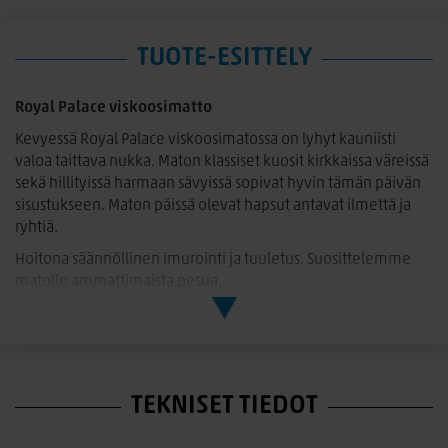
TUOTE-ESITTELY
Royal Palace viskoosimatto
Kevyessä Royal Palace viskoosimatossa on lyhyt kauniisti
valoa taittava nukka. Maton klassiset kuosit kirkkaissa väreissä
sekä hillityissä harmaan sävyissä sopivat hyvin tämän päivän
sisustukseen. Maton päissä olevat hapsut antavat ilmettä ja
ryhtiä.
Hoitona säännöllinen imurointi ja tuuletus. Suosittelemme
matolle ammattimaista pesua.
TEKNISET TIEDOT