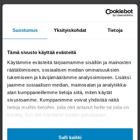
pintapaineen tunnetta. Sopii pehmeämpää muotoutuvuutta
arvostavalle.
Memory Medium
– muotoutuva jämäkkä.
Kokonaisvahvuus
noin 80 mm.
Suostumus
Yksityiskohdat
Tietoja
Sama kehoa mukaileva memory-materiaali hieman
jämäkämmällä tuntumalla. Tarjoaa hyvän tuen sekä paineen
vähennyksen.
Tämä sivusto käyttää evästeitä
Supersoft
– ylellisen pehmeä.
Kokonaisvahvuus noin 80
Käytämme evästeitä tarjoamamme sisällön ja mainosten
mm.
räätälöimiseen, sosiaalisen median ominaisuuksien
Muhkea erikoispehmuste tukee vartaloa ja tasaa
tukemiseen ja kävijämäärämme analysoimiseen. Lisäksi
pintapainetta. Täydellinen valinta nukkujalle, joka haluaa
Kysy kysymys
jaamme sosiaalisen median, mainosalan ja analytiikka-
erityisen pehmeän pintatuntuman.
alan kumppaneillemme tietoja siitä, miten käytät
Pegasus moottorisänky 80x200
Ultralux
– extra pehmeä luksusvaihtoehto
sivustoamme. Kumppanimme voivat yhdistää näitä
tietoja muihin tietoihin, joita olet antanut heille tai joita on
Ylellisyyttä arvostavalle nukkujalle suunniteltu petauspatja.
kerätty, kun olet käyttänyt heidän palvelujaan.
Laadukas verhoilumateriaali yhdistettynä paksuun
Lisätietoa Googlen tietosuojakäytännöistä
tästä linkistä
.
vanukerrokseen ja kimmoisaan vaahtoon tarjoaa pehmeän ja
ylellisen nukkumiskokemuksen.
Salli kaikki
Petauspatjat valmistetaan laadukkaasta vanutikatusta