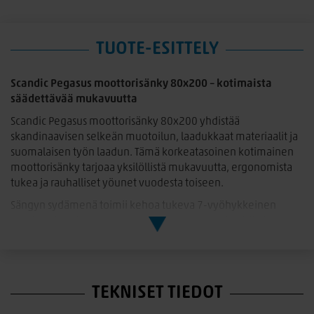
TUOTE-ESITTELY
Scandic Pegasus moottorisänky 80x200 – kotimaista
säädettävää mukavuutta
Scandic Pegasus moottorisänky 80x200 yhdistää
skandinaavisen selkeän muotoilun, laadukkaat materiaalit ja
suomalaisen työn laadun. Tämä korkeatasoinen kotimainen
moottorisänky tarjoaa yksilöllistä mukavuutta, ergonomista
tukea ja rauhalliset yöunet vuodesta toiseen.
Sängyn sydämenä toimii kehoa tukeva 7-vyöhykkeinen
pussijousisto, joka mukautuu vartalon painopisteisiin ja antaa
optimaalisen tuen hartioille, selälle ja lantion alueelle.
Lantiovyöhykkeen jäykkyyttä voi muunnella kääntämällä
patjaa pituussuunnassa, jolloin saat juuri itsellesi sopivan
tuen.
TEKNISET TIEDOT
Moottorisängyn joustinpatja on integroitu suoraan