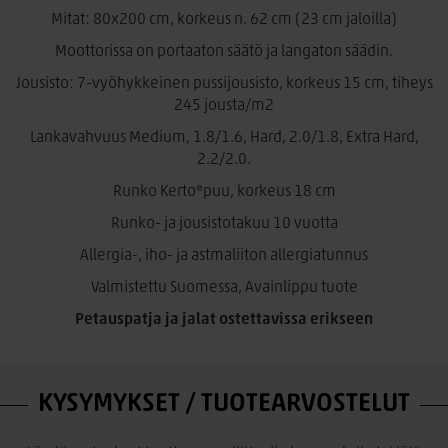
moottoripohjaan, joten patja pysyy napakasti paikoillaan ja
Mitat: 80x200 cm, korkeus n. 62 cm (23 cm jaloilla)
seuraa täydellisesti sängyn liikkeitä. Portaaton säätö
Moottorissa on portaaton säätö ja langaton säädin.
mahdollistaa mukavan asennon lukemiseen, television
katseluun, lepoon tai nukkumiseen.
Jousisto: 7-vyöhykkeinen pussijousisto, korkeus 15 cm, tiheys
245 jousta/m2
Mukana tulee helppokäyttöinen langaton kaukosäädin.
Lankavahvuus Medium, 1.8/1.6, Hard, 2.0/1.8, Extra Hard,
Jäykkyysvaihtoehdot:
2.2/2.0.
Medium –
pehmeämpi tuki
Runko Kerto®puu, korkeus 18 cm
Hard –
jämäkkä tuki
Runko- ja jousistotakuu 10 vuotta
X-Hard –
erittäin jämäkkä tuki
Allergia-, iho- ja astmaliiton allergiatunnus
Tyylikäs moderni, pehmeä chenillepintainen Astra-
Valmistettu Suomessa, Avainlippu tuote
verhoilukangas viimeistelee kokonaisuuden. Vakiovärinä
Astra 5 vaaleabeige kangas, lisäksi saatavilla useita
Petauspatja ja jalat ostettavissa erikseen
verhoiluvärejä.
Scandic petauspatjat – löydä juuri sinulle sopiva
mukavuus.
Petauspatjat saatavilla erikseen.
KYSYMYKSET / TUOTEARVOSTELUT
Täydennä vuoteesi laadukkaalla Scandic-petauspatjalla ja
viimeistele nukkumismukavuus omien mieltymystesi