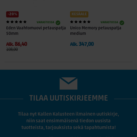
-20%
KESÄALE
VARASTOSSA
VARASTOSSA
Eden Vaahtomuovi petauspatja
Unico Memory petauspatja
50mm
medium
86,40
347,00
Alk.
Alk.
108,00
TILAA UUTISKIRJEEMME
Tilaa nyt Kallen Kalusteen ilmainen uutiskirje,
niin saat ensimmäisenä tiedon uusista
tuotteista, tarjouksista sekä tapahtumista!