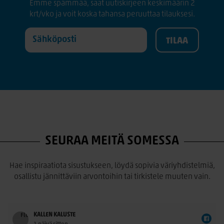
Emme spämmää, saat uutiskirjeen keskimäärin 2
krt/vko ja voit koska tahansa peruuttaa tilauksesi.
SEURAA MEITÄ SOMESSA
Hae inspiraatiota sisustukseen, löydä sopivia väriyhdistelmiä,
osallistu jännittäviin arvontoihin tai tirkistele muuten vain.
KALLEN KALUSTE