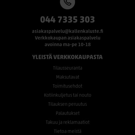
044 7335 303
asiakaspalvelu@kallenkaluste.fi
Verkkokaupan asiakaspalvelu
avoinna ma-pe 10-18
YLEISTÄ VERKKOKAUPASTA
Tilausseuranta
Maksutavat
Toimitusehdot
Kotiinkuljetus tai nouto
Tilauksen peruutus
Palautukset
Takuu ja reklamaatiot
Tietoa meistä