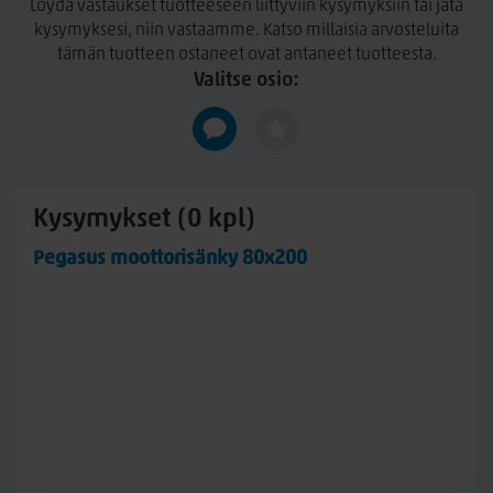
Löydä vastaukset tuotteeseen liittyviin kysymyksiin tai jätä
mukaan. Valikoimasta löydät vaihtoehtoja jämäkästä tuesta
kysymyksesi, niin vastaamme. Katso millaisia arvosteluita
ylelliseen pintapehmeyteen sekä kehon mukaan
tämän tuotteen ostaneet ovat antaneet tuotteesta.
muotoutuviin memory-ratkaisuihin.
Valitse osio:
Combicel Hard
– jämäkkä tuki.
Kokonaisvahvuus noin 80
mm.
Combicel Hard sopii nukkujalle, joka arvostaa napakkaa ja
tukevaa tuntumaa. Erinomainen vaihtoehto silloin, kun
memory-materiaali ei ole toivottu valinta.
Kysymykset (0 kpl)
Relax
– medium pehmeys.
Kokonaisvahvuus noin 90 mm.
Pegasus moottorisänky 80x200
Relax-petauspatjassa on profiloitu erikoispehmuste, joka
tekee pinnasta muhkean ja miellyttävän pehmeän. Hyvä
valinta, kun haluat pehmeämpää mukavuutta ilman
memory-tuntumaa.
Memory Soft
– muotoutuva pehmeä.
Kokonaisvahvuus noin
80 mm.
Painoon ja lämpöön reagoiva viskoelastinen memory-
pehmuste mukautuu kehon muotoihin ja vähentää