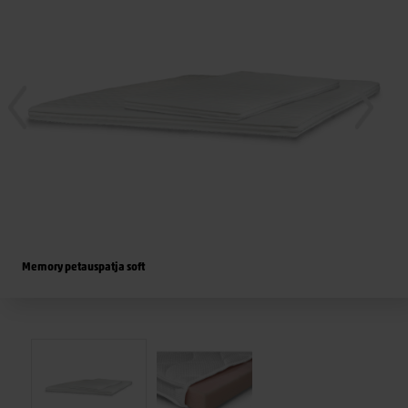
Memory petauspatja soft