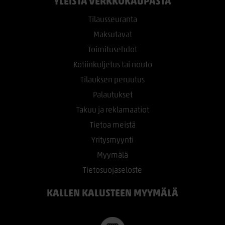
YLEISTÄ VERKKOKAUPASTA
Tilausseuranta
Maksutavat
Toimitusehdot
Kotiinkuljetus tai nouto
Tilauksen peruutus
Palautukset
Takuu ja reklamaatiot
Tietoa meistä
Yritysmyynti
Myymälä
Tietosuojaseloste
KALLEN KALUSTEEN MYYMÄLÄ