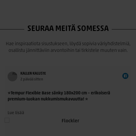
SEURAA MEITÄ SOMESSA
Hae inspiraatiota sisustukseen, löydä sopivia väriyhdistelmiä,
osallistu jännittäviin arvontoihin tai tirkistele muuten vain.
KALLEN KALUSTE
2 päivää sitten
⭐Tempur Flexible Base sänky 180x200 cm – erikoiserä
premium-luokan nukkumismukavuutta! ⭐
Tempur Flexible Base 180x200 cm on laadukas
Lue lisää
jenkkisänkykokonaisuus, jossa yhdistyvät TEMPUR®-
n
materiaalin ainutlaatuinen paineenpoisto, moderni muotoilu
ja ensiluokkainen käyttömukavuus. Nyt saatavilla rajoitettu
erikoiserä – erinomainen mahdollisuus hankkia aito TEMPUR®-