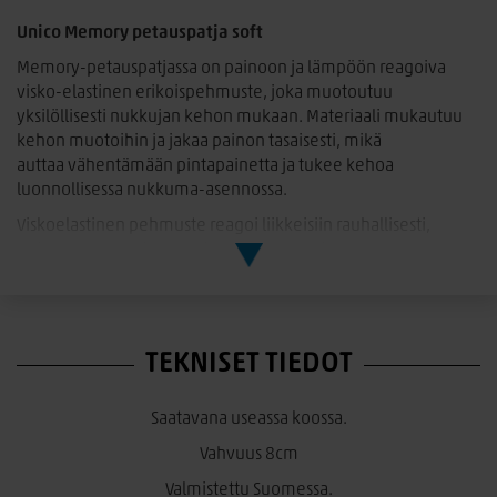
Unico Memory petauspatja soft
Memory-petauspatjassa on
painoon ja lämpöön reagoiva
visko-elastinen erikoispehmuste
, joka muotoutuu
yksilöllisesti nukkujan kehon mukaan. Materiaali mukautuu
kehon muotoihin ja jakaa painon tasaisesti, mikä
auttaa
vähentämään pintapainetta
ja tukee kehoa
luonnollisessa nukkuma-asennossa.
Viskoelastinen pehmuste reagoi liikkeisiin rauhallisesti,
tarjoten vakaata ja rauhoittavaa nukkumismukavuutta koko
yön ajan. Memory-petauspatja sopii erityisesti sinulle, joka
arvostat
paineetonta tuntumaa, kehonmyötäilyä ja
ergonomista tukea
.
TEKNISET TIEDOT
Memory on erinomainen valinta joustin- ja runkopatjan
päälle, kun haluat parantaa nukkumismukavuutta ja lisätä
vuoteeseen
hotellitasoista ergonomiaa ja yksilöllistä tukea
Saatavana useassa koossa.
Jäykkyys: Soft
Vahvuus 8cm
Kokonaisuusvahvuus noin 80 mm
Valmistettu Suomessa.