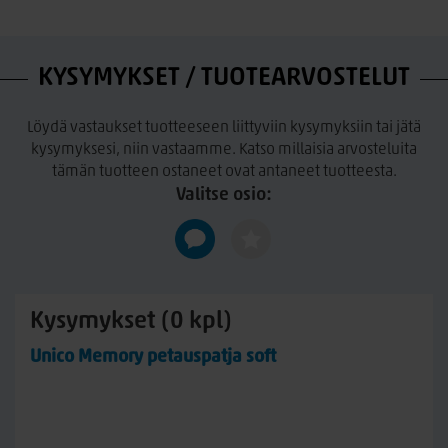
Irrotettavat ja pestävät päälliset (60°c)
KYSYMYKSET / TUOTEARVOSTELUT
Löydä vastaukset tuotteeseen liittyviin kysymyksiin tai jätä
kysymyksesi, niin vastaamme. Katso millaisia arvosteluita
tämän tuotteen ostaneet ovat antaneet tuotteesta.
Valitse osio:
Kysymykset (0 kpl)
Unico Memory petauspatja soft