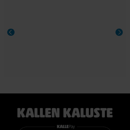
sänky poikkeuksellisen edulliseen hintaan.
Sängyn mukana toimitetaan 21 cm korkea TEMPUR PRO®
SmartCool™ -patja, joka mukautuu tarkasti kehon painon,
lämmön ja muotojen mukaan. Patja vähentää painetta, tukee
selkärankaa ergonomisesti ja auttaa vähentämään yön
aikaista kääntyilyä, mikä edistää levollisempaa unta.
Voit valita kahdesta eri tuntumasta juuri itsellesi sopivan
vaihtoehdon:
TEMPUR PRO® Medium tarjoaa tasapainoisen yhdistelmän
pehmeää mukautuvuutta ja ergonomista tukea. Se sopii
erinomaisesti useimmille nukkujille.
TEMPUR PRO® Firm tarjoaa napakamman tuntuman ja
voimakkaamman tuen. Se on erinomainen valinta sinulle, joka
pidät jämäkästä nukkuma-alustasta.
👉 Katso lisää:
https://www.kallenkaluste.fi/fi/product/43292/tempur-
flexible-base-sanky-180x200-21-cm-patjalla