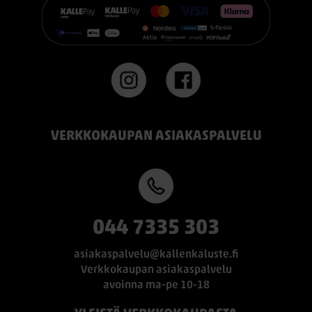
#TEMPUR #sänky #oulu #paremmatunet #nukkumisergonomia
VERKKOKAUPAN ASIAKASPALVELU
044 7335 303
asiakaspalvelu@kallenkaluste.fi
Verkkokaupan asiakaspalvelu
avoinna ma-pe 10-18