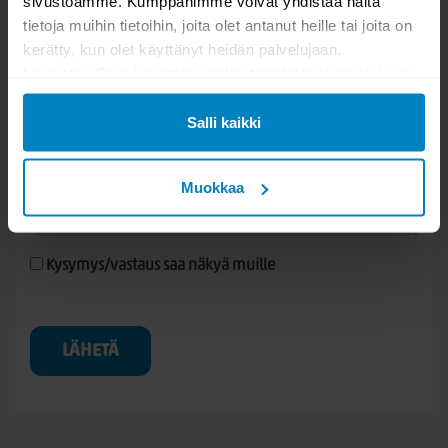
sivustoamme. Kumppanimme voivat yhdistää näitä
tietoja muihin tietoihin, joita olet antanut heille tai joita on
kerätty, kun olet käyttänyt heidän palvelujaan.
Lisätietoa Googlen tietosuojakäytännöistä
tästä linkistä
.
Salli kaikki
Muokkaa
Kysymys/vastaus saa näkyä muille
LÄHETÄ