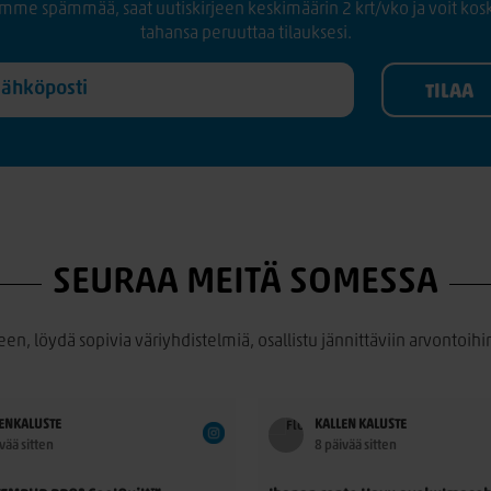
mme spämmää, saat uutiskirjeen keskimäärin 2 krt/vko ja voit kos
tahansa peruuttaa tilauksesi.
SEURAA MEITÄ SOMESSA
een, löydä sopivia väriyhdistelmiä, osallistu jännittäviin arvontoihin
ENKALUSTE
KALLEN KALUSTE
vää sitten
8 päivää sitten