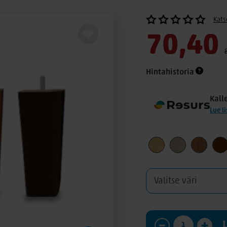
Kats
70,40
Hintahistoria
Kall
Lue l