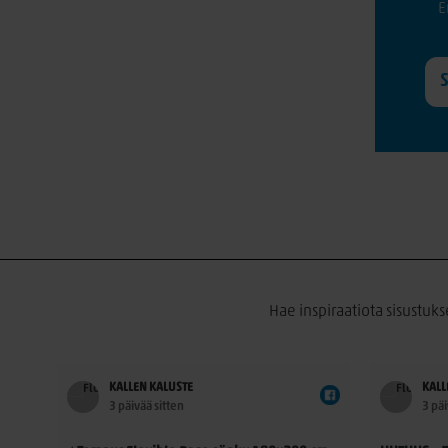
E
Hae inspiraatiota sisustuks
KALLEN KALUSTE
KALL
3 päivää sitten
3 päi