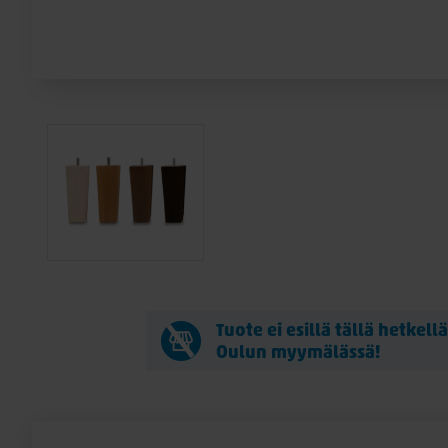
Tuote ei esillä tällä hetkell
Oulun myymälässä!