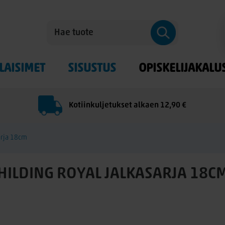
LAISIMET
SISUSTUS
OPISKELIJAKALU
Kotiinkuljetukset alkaen 12,90 €
arja 18cm
HILDING ROYAL JALKASARJA 18C