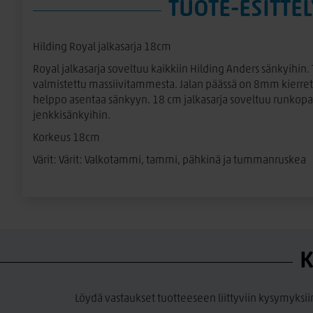
TUOTE-ESITTEL
Hilding Royal jalkasarja 18cm
Royal jalkasarja soveltuu kaikkiin Hilding Anders sänkyihin.
valmistettu massiivitammesta. Jalan päässä on 8mm kierreta
helppo asentaa sänkyyn. 18 cm jalkasarja soveltuu runkopat
jenkkisänkyihin.
Korkeus 18cm
Värit: Värit: Valkotammi, tammi, pähkinä ja tummanruskea
K
Löydä vastaukset tuotteeseen liittyviin kysymyksii