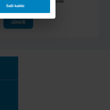
Kysymys/vastaus saa näkyä muille
Salli kaikki
LÄHETÄ