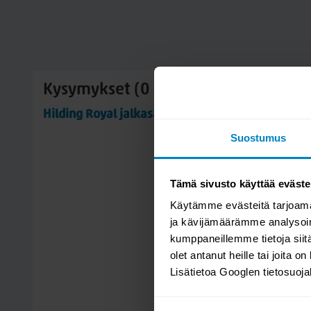
Kysymykset (0 kpl)
Hilding Royal jalkasarja 18cm
Suostumus
Tämä sivusto käyttää eväste
Käytämme evästeitä tarjoama
ja kävijämäärämme analysoim
kumppaneillemme tietoja siitä
olet antanut heille tai joita o
Lisätietoa Googlen tietosuoj