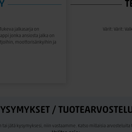
Y
T
 Tukeva jalkasarja on
Värit: Värit: 
ppi jonka ansiosta jalka on
joihin, moottorisänkyihin ja
YSYMYKSET / TUOTEARVOSTEL
n tai jätä kysymyksesi, niin vastaamme. Katso millaisia arvosteluit