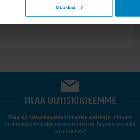
Muokkaa
TILAA UUTISKIRJEEMME
Tilaa nyt Kallen Kalusteen ilmainen uutiskirje, niin saat
ensimmäisenä tiedon uusista tuotteista, tarjouksista sekä
tapahtumista!