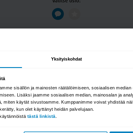
Valitse osio:
Yksityiskohdat
itä
mme sisällön ja mainosten räätälöimiseen, sosiaalisen median
iseen. Lisäksi jaamme sosiaalisen median, mainosalan ja analy
, miten käytät sivustoamme. Kumppanimme voivat yhdistää näitä t
n kerätty, kun olet käyttänyt heidän palvelujaan.
akäytännöistä
tästä linkistä
.