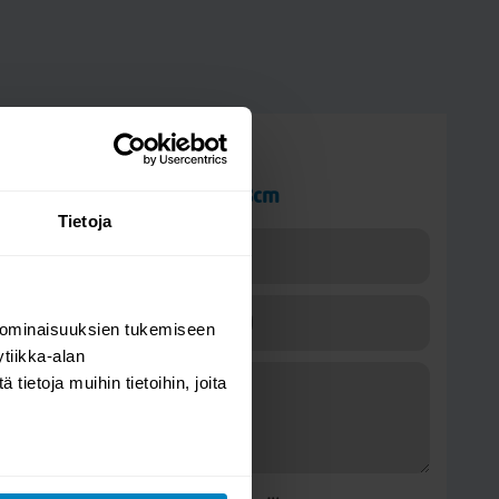
Kysy kysymys
Hilding Royal jalkasarja 18cm
Tietoja
 ominaisuuksien tukemiseen
tiikka-alan
ietoja muihin tietoihin, joita