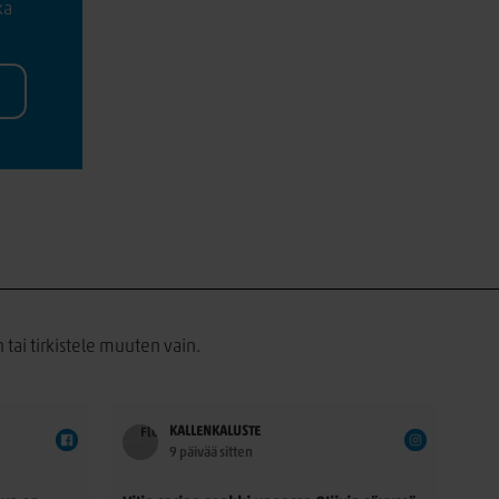
ka
 tai tirkistele muuten vain.
KALLENKALUSTE
9 päivää sitten