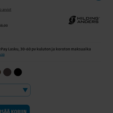
o arviot
88,00
ePay Lasku, 30-60 pv kuluton ja koroton maksuaika
isää
LISÄÄ KORIIN