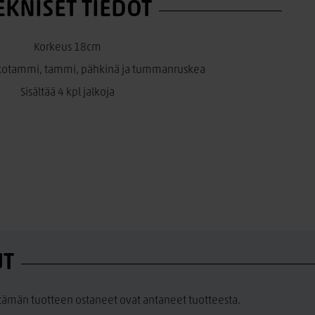
EKNISET TIEDOT
Korkeus 18cm
Valkotammi, tammi, pähkinä ja tummanruskea
Sisältää 4 kpl jalkoja
UT
a tämän tuotteen ostaneet ovat antaneet tuotteesta.