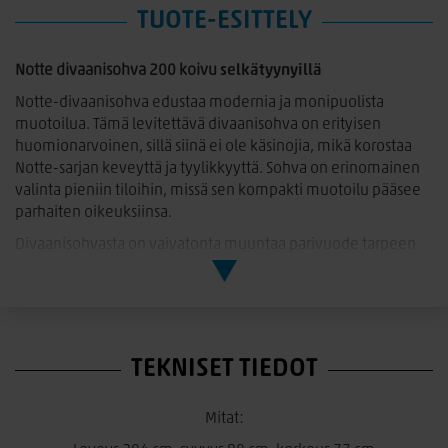
TUOTE-ESITTELY
Notte divaanisohva 200 koivu
selkätyynyillä
Notte-divaanisohva edustaa modernia ja monipuolista
muotoilua. Tämä levitettävä divaanisohva on erityisen
huomionarvoinen, sillä siinä ei ole käsinojia, mikä korostaa
Notte-sarjan keveyttä ja tyylikkyyttä. Sohva on erinomainen
valinta pieniin tiloihin, missä sen kompakti muotoilu pääsee
parhaiten oikeuksiinsa.
Divaanisohvasta on vaivatonta muuntaa parivuode tarpeen
mukaan, ja vuodekoko levitettynä on 140x190 cm, tarjoten
mukavan nukkumisratkaisun vieraille tai tilanteisiin, joissa
tarvitaan lisää nukkumatilaa.
Sohvan runko on valmistettu laadukkaasta massiivikoivusta,
TEKNISET TIEDOT
mikä takaa vahvan ja kestävän rakenteen. Notte-sarjaan on
saatavana myös muita huonekaluja, kuten lipastoja ja
senkkejä, joiden avulla voit luoda tyylikkään ja yhtenäisen
Mitat:
kokonaisuuden sisustukseesi.