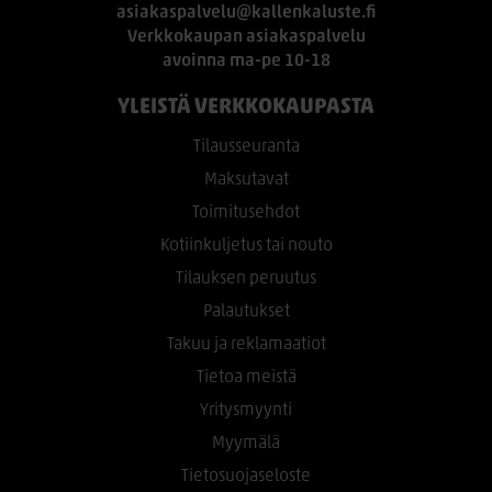
asiakaspalvelu@kallenkaluste.fi
Verkkokaupan asiakaspalvelu
avoinna ma-pe 10-18
YLEISTÄ VERKKOKAUPASTA
Tilausseuranta
Maksutavat
Toimitusehdot
Kotiinkuljetus tai nouto
Tilauksen peruutus
Palautukset
Takuu ja reklamaatiot
Tietoa meistä
Yritysmyynti
Myymälä
Tietosuojaseloste