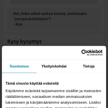
Hei, Onko sohva vaikea kasata, onnistuuko
”poropeukaloltakin”?
- Arja
Hei Arja, Notte divaanisohvassa,
Kysy kysymys
levitysosaan tulee kiinnittää jalat,
istuinosaan päädyt. Ohjeet tulevat
Notte divaanisohva 200 koivu selkätyynyillä
mukana, joten eiköhän onnistu myös
vähemmän kasanneeltakin henkilöltä
Suostumus
Yksityiskohdat
Tietoja
kokoaminen.
- Kallen Kaluste verkkokauppa
Tämä sivusto käyttää evästeitä
Käytämme evästeitä tarjoamamme sisällön ja mainosten
räätälöimiseen, sosiaalisen median ominaisuuksien
tukemiseen ja kävijämäärämme analysoimiseen. Lisäksi