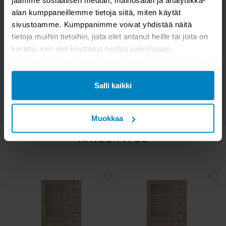
jaamme sosiaalisen median, mainosalan ja analytiikka-
alan kumppaneillemme tietoja siitä, miten käytät
sivustoamme. Kumppanimme voivat yhdistää näitä
Kysymys/vastaus saa näkyä muille
tietoja muihin tietoihin, joita olet antanut heille tai joita on
kerätty, kun olet käyttänyt heidän palvelujaan.
Lisätietoa Googlen tietosuojakäytännöistä
tästä linkistä
.
LÄHETÄ
Salli kaikki
Muokkaa
KATSO MYÖS