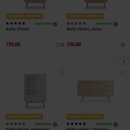
Pysyvästi edullinen
Pysyvästi edullinen
VARASTOSSA
VARASTOSSA
Notte Vitriini
Notte Vitriini, Koivu
N
735,00
735,00
5
Pysyvästi edullinen
Pysyvästi edullinen
VARASTOSSA
VARASTOSSA
Notte Vitriini, Valkoinen
Notte senkki 120 koivu
N