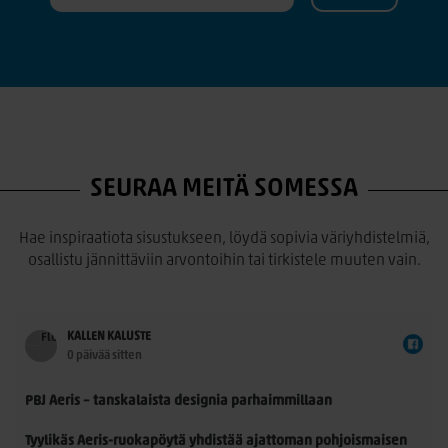
SEURAA MEITÄ SOMESSA
Hae inspiraatiota sisustukseen, löydä sopivia väriyhdistelmiä,
osallistu jännittäviin arvontoihin tai tirkistele muuten vain.
KALLEN KALUSTE
0 päivää sitten
PBJ Aeris – tanskalaista designia parhaimmillaan
Tyylikäs Aeris-ruokapöytä yhdistää ajattoman pohjoismaisen