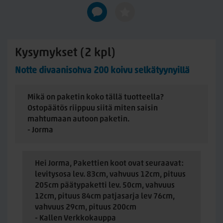
Vältä sijoittamasta kalustetta suoraan auringonpaisteeseen tai
aivan lämpöpatterin, takan tai muun voimakkaan
lämmönlähteen läheisyyteen, sillä suuret lämpötila- ja
kosteusvaihtelut lisäävät puun luonnollista elämistä.
Kysymykset (2 kpl)
Hoito-ohjeet
Pyyhi pnnat pehmeällä kostealla liinalla ja miedolla
Notte divaanisohva 200 koivu selkätyynyillä
pesuaineella. Kuivaa pinta huolellisesti puhdistuksen jälkeen.
Vältä voimakkaita kemikaaleja, kuumia esineitä ja
Mikä on paketin koko tällä tuotteella?
pitkäaikaista kosteutta.
Ostopäätös riippuu siitä miten saisin
Valmistettu Suomessa – Kiteellä jo yli 100 vuoden
mahtumaan autoon paketin.
kokemuksella
- Jorma
Huonekalut valmistetaan Kiteellä omalla tehtaalla, jossa
yhdistyvät moderni tuotanto ja perinteinen käsityötaito.
Hei Jorma, Pakettien koot ovat seuraavat:
Yrityksen juuret ulottuvat vuoteen 1920, ja perheomisteinen
levitysosa lev. 83cm, vahvuus 12cm, pituus
yritys on yksi Suomen tunnetuimmista koivuhuonekalujen
205cm päätypaketti lev. 50cm, vahvuus
valmistajista. Tuotteet valmistetaan kestävästä
12cm, pituus 84cm patjasarja lev 76cm,
massiivikoivusta vastuullisesti hankituista materiaaleista.
vahvuus 29cm, pituus 200cm
- Kallen Verkkokauppa