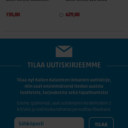
735,00
629,00
6
TILAA UUTISKIRJEEMME
Tilaa nyt Kallen Kalusteen ilmainen uutiskirje,
niin saat ensimmäisenä tiedon uusista
tuotteista, tarjouksista sekä tapahtumista!
Emme spämmää, saat uutiskirjeen keskimäärin 2
krt/vko ja voit koska tahansa peruuttaa tilauksesi.