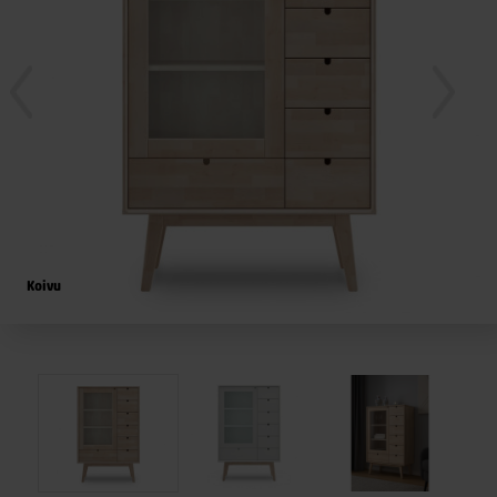
Koivu