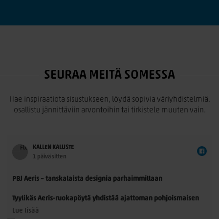
SEURAA MEITÄ SOMESSA
Hae inspiraatiota sisustukseen, löydä sopivia väriyhdistelmiä,
osallistu jännittäviin arvontoihin tai tirkistele muuten vain.
KALLEN KALUSTE
1 päivä sitten
PBJ Aeris – tanskalaista designia parhaimmillaan
Tyylikäs Aeris-ruokapöytä yhdistää ajattoman pohjoismaisen
muotoilun ja käytännöllisyyden. Morten Svendsenin
Lue lisää
suunnittelemassa pöydässä on kauniisti muotoillut