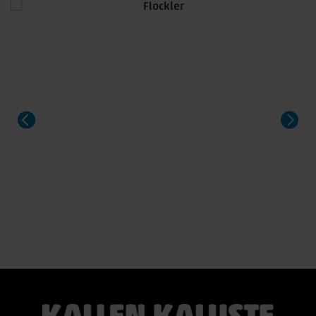
massiivitammijalat ja useita laadukkaita kansivaihtoehtoja.
Pöytä sopii 8–14 hengelle, ja sitä voidaan jatkaa yhdellä tai
kahdella jatkolevyllä. Saatavana Fenix- ja HPL-laminaatilla
sekä upeilla tammiviilu- ja pähkinäsävyisillä pinnoilla.
Aeris on näyttävä valinta niin arkeen kuin suurempiinkin
illallisiin.
#casøfurniture #oulu #tammihuonekalu #sisustus
#kallenkaluste