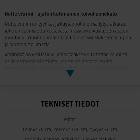
Notte vitriini – ajaton kotimainen koivuhuonekalu
Notte vitriini on tyylikäs ja käytännöllinen säilytysratkaisu,
joka on valmistettu kestävästä massiivikoivusta. Sen ajaton
muotoilu ja luonnonmateriaalit tuovat sisustukseen lämpöä
ja harmonista ilmettä.
Vitriinissä on yksi lasiovi, jonka taakse voit asettaa kauniisti
esille esimerkiksi astioita, koriste-esineitä tai muita
lempitavaroita. Lisäksi vitriinissä on kuusi kapeaa laatikkoa
sekä yksi leveä laatikko, jotka tarjoavat runsaasti säilytystilaa
pienille ja suuremmille tavaroille.
Laadukkaat metalliliukukiskot varmistavat, että laatikot
toimivat kevyesti ja sujuvasti. Siro 36 cm syvyys tekee
TEKNISET TIEDOT
vitriinistä hyvän vaihtoehdon myös tiloihin, joissa tarvitaan
kapeampaa kalustetta.
Mitat:
Vitriini on saatavilla kahdessa ajattomassa värissä:
luonnollinen lakattu koivu sekä klassinen maalattu valkoinen.
Leveys 79 cm, korkeus 120 cm, syvyys 36 cm
Runko toimitetaan valmiiksi kasattuna, joten kaluste on