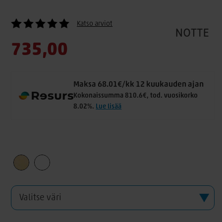
Katso arviot
735,00
Maksa 68.01€/kk 12 kuukauden ajan
Kokonaissumma 810.6€, tod. vuosikorko
8.02%.
Lue lisää