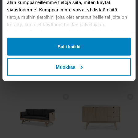
alan kumppaneillemme tietoja siitä, miten käytät
Kysymys/vastaus saa näkyä muille
sivustoamme. Kumppanimme voivat yhdistää näitä
tietoja muihin tietoihin, joita olet antanut heille tai joita on
kerätty, kun olet käyttänyt heidän palvelujaan.
LÄHETÄ
Lisätietoa Googlen tietosuojakäytännöistä
tästä linkistä
.
Salli kaikki
Muokkaa
KATSO MYÖS