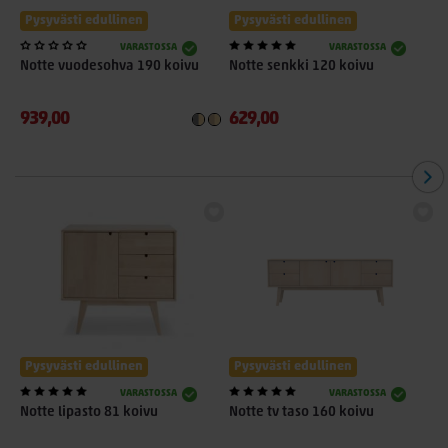
Pysyvästi edullinen
Pysyvästi edullinen
VARASTOSSA
VARASTOSSA
Notte vuodesohva 190 koivu
Notte senkki 120 koivu
N
b
939,00
629,00
9
Pysyvästi edullinen
Pysyvästi edullinen
VARASTOSSA
VARASTOSSA
Notte lipasto 81 koivu
Notte tv taso 160 koivu