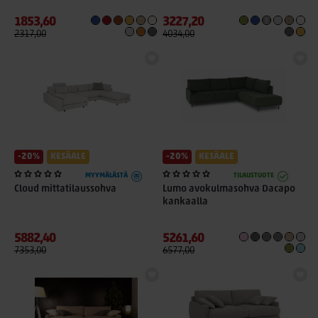
1853,60
3227,20
2317,00
4034,00
-20%
KESÄALE
-20%
KESÄALE
MYYMÄLÄSTÄ
TILAUSTUOTE
Cloud mittatilaussohva
Lumo avokulmasohva Dacapo
kankaalla
5882,40
5261,60
7353,00
6577,00