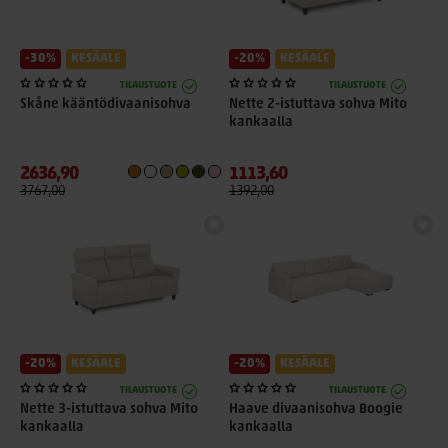
-30%
KESÄALE
-20%
KESÄALE
TILAUSTUOTE
TILAUSTUOTE
Skåne kääntödivaanisohva
Nette 2-istuttava sohva Mito
kankaalla
2636,90
1113,60
3767,00
1392,00
-20%
KESÄALE
-20%
KESÄALE
TILAUSTUOTE
TILAUSTUOTE
Nette 3-istuttava sohva Mito
Haave divaanisohva Boogie
kankaalla
kankaalla