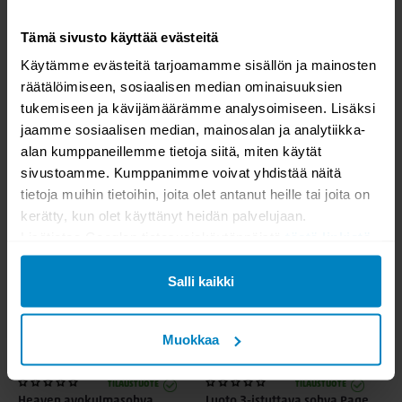
Tämä sivusto käyttää evästeitä
Käytämme evästeitä tarjoamamme sisällön ja mainosten
räätälöimiseen, sosiaalisen median ominaisuuksien
-30%
KESÄALE
-30%
KESÄALE
tukemiseen ja kävijämäärämme analysoimiseen. Lisäksi
TILAUSTUOTE
TILAUSTUOTE
Skandi 3-istuttava sohva
Heaven 3-istuttava sohva
jaamme sosiaalisen median, mainosalan ja analytiikka-
alan kumppaneillemme tietoja siitä, miten käytät
sivustoamme. Kumppanimme voivat yhdistää näitä
1652,70
2484,30
tietoja muihin tietoihin, joita olet antanut heille tai joita on
2361,00
3549,00
kerätty, kun olet käyttänyt heidän palvelujaan.
Lisätietoa Googlen tietosuojakäytännöistä
tästä linkistä
.
Salli kaikki
Muokkaa
-30%
KESÄALE
-20%
KESÄALE
TILAUSTUOTE
TILAUSTUOTE
Heaven avokulmasohva
Luoto 3-istuttava sohva Page