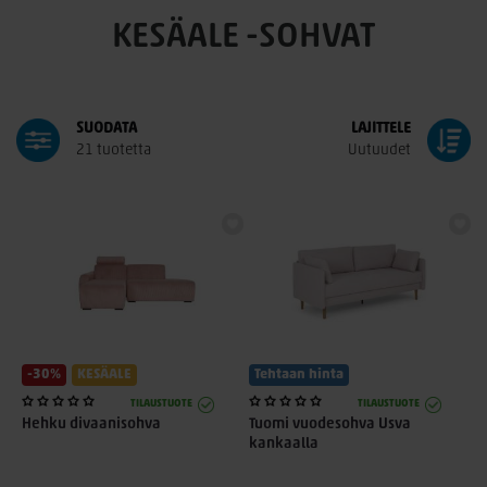
KESÄALE -SOHVAT
SUODATA
LAJITTELE
21 tuotetta
Uutuudet
-30%
KESÄALE
Tehtaan hinta
TILAUSTUOTE
TILAUSTUOTE
Hehku divaanisohva
Tuomi vuodesohva Usva
kankaalla