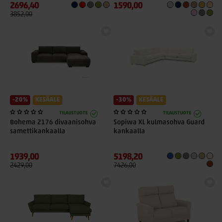
2696,40
1590,00
3852,00
-20%
KESÄALE
-30%
KESÄALE
TILAUSTUOTE
TILAUSTUOTE
Bohema 2176 divaanisohva
Sopiwa XL kulmasohva Guard
samettikankaalla
kankaalla
1939,00
5198,20
2429,00
7426,00