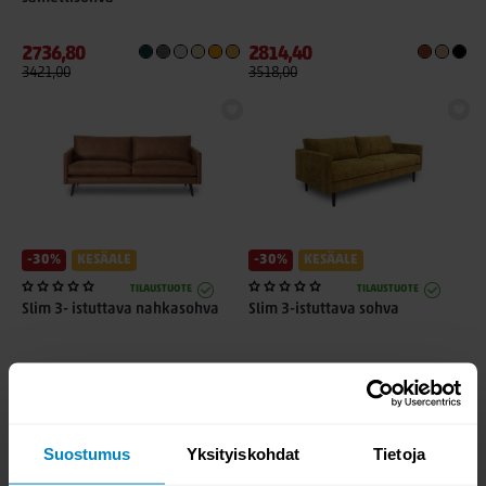
2736,80
2814,40
3421,00
3518,00
-30%
KESÄALE
-30%
KESÄALE
TILAUSTUOTE
TILAUSTUOTE
Slim 3- istuttava nahkasohva
Slim 3-istuttava sohva
2106,30
1875,30
3009,00
2679,00
Suostumus
Yksityiskohdat
Tietoja