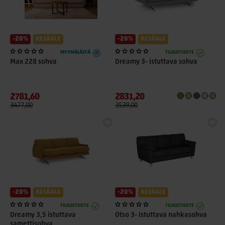
-20%
KESÄALE
-20%
KESÄALE
MYYMÄLÄSTÄ
TILAUSTUOTE
Max 228 sohva
Dreamy 3- istuttava sohva
2781,60
2831,20
3477,00
3539,00
-20%
KESÄALE
-20%
KESÄALE
TILAUSTUOTE
TILAUSTUOTE
Dreamy 3,5 istuttava
Otso 3- istuttava nahkasohva
samettisohva