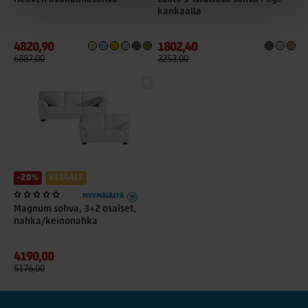
kankaalla
4820,90
1802,40
6887,00
2253,00
-20%
KESÄALE
MYYMÄLÄSTÄ
Magnum sohva, 3+2 osaiset,
nahka/keinonahka
4190,00
5176,00