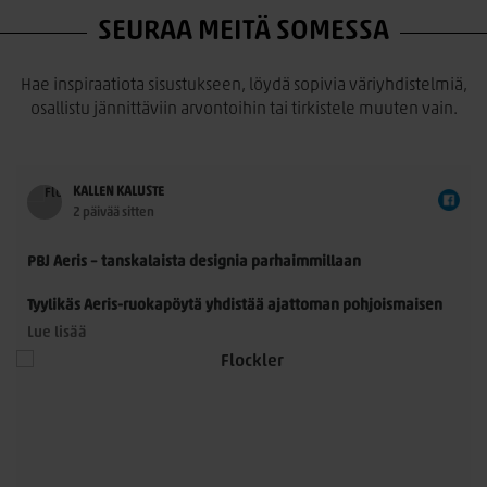
SEURAA MEITÄ SOMESSA
Hae inspiraatiota sisustukseen, löydä sopivia väriyhdistelmiä,
osallistu jännittäviin arvontoihin tai tirkistele muuten vain.
KALLEN KALUSTE
2 päivää sitten
PBJ Aeris – tanskalaista designia parhaimmillaan
Tyylikäs Aeris-ruokapöytä yhdistää ajattoman pohjoismaisen
muotoilun ja käytännöllisyyden. Morten Svendsenin
Lue lisää
suunnittelemassa pöydässä on kauniisti muotoillut
massiivitammijalat ja useita laadukkaita kansivaihtoehtoja.
Pöytä sopii 8–14 hengelle, ja sitä voidaan jatkaa yhdellä tai
kahdella jatkolevyllä. Saatavana Fenix- ja HPL-laminaatilla
sekä upeilla tammiviilu- ja pähkinäsävyisillä pinnoilla.