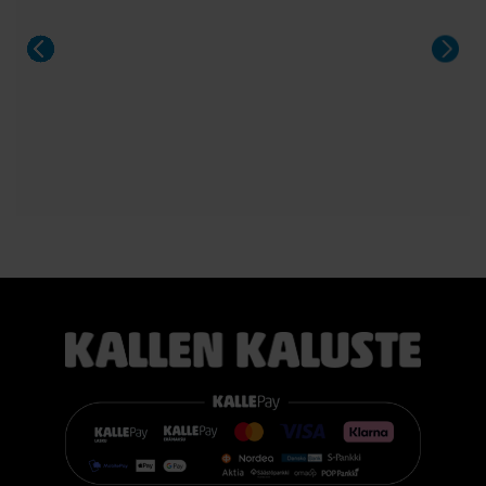
Aeris on näyttävä valinta niin arkeen kuin suurempiinkin
illallisiin.
#casøfurniture #oulu #tammihuonekalu #sisustus
#kallenkaluste