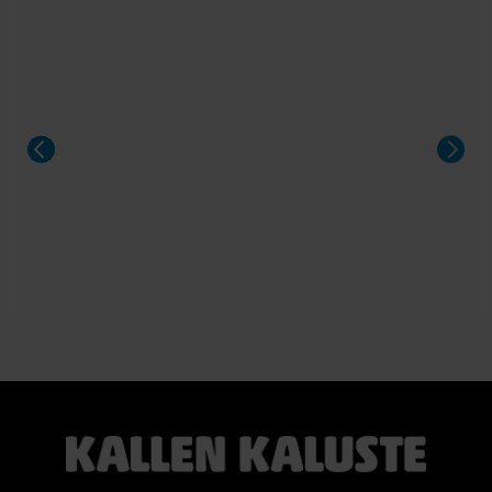
Pöytä sopii 8–14 hengelle, ja sitä voidaan jatkaa yhdellä tai
kahdella jatkolevyllä. Saatavana Fenix- ja HPL-laminaatilla
sekä upeilla tammiviilu- ja pähkinäsävyisillä pinnoilla.
Aeris on näyttävä valinta niin arkeen kuin suurempiinkin
illallisiin.
#casøfurniture #oulu #tammihuonekalu #sisustus
#kallenkaluste