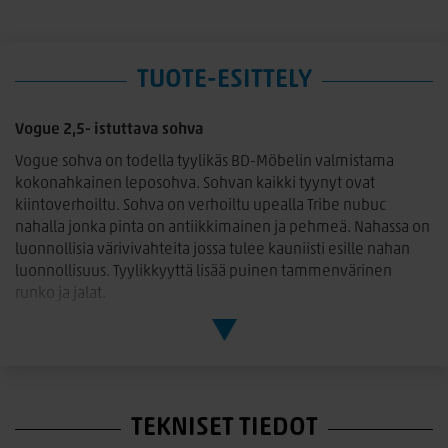
TUOTE-ESITTELY
Vogue 2,5- istuttava sohva
Vogue sohva on todella tyylikäs BD-Möbelin valmistama
kokonahkainen leposohva. Sohvan kaikki tyynyt ovat
kiintoverhoiltu. Sohva on verhoiltu upealla Tribe nubuc
nahalla jonka pinta on antiikkimainen ja pehmeä. Nahassa on
luonnollisia värivivahteita jossa tulee kauniisti esille nahan
luonnollisuus. Tyylikkyyttä lisää puinen tammenvärinen
runko ja jalat.
Sohvan runkomateriaalina on käytetty puuta ja vaneria ja
sohvassa on no-sag jouset. Istuintyynyissä on laadukasta
kylmävaahtoa ja polyesterivanua.
Mitat:
TEKNISET TIEDOT
Leveys: 164cm, Syvyys. 80 cm, Korkeus. 78 cm