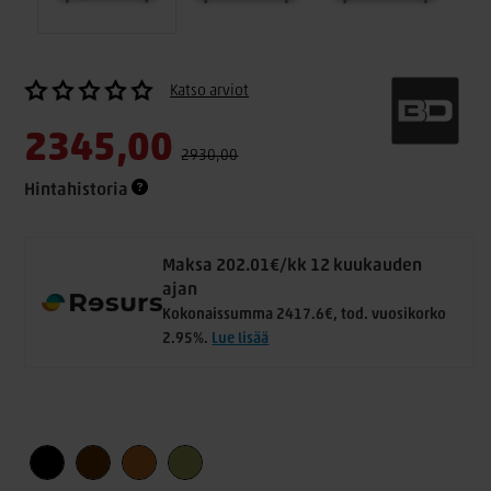
Katso arviot
2345,00
2930,00
Hintahistoria
Maksa 202.01€/kk 12 kuukauden
ajan
Kokonaissumma 2417.6€, tod. vuosikorko
2.95%.
Lue lisää