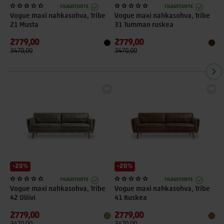
TILAUSTUOTE
TILAUSTUOTE
Vogue maxi nahkasohva, Tribe
Vogue maxi nahkasohva, Tribe
V
21 Musta
31 Tumman ruskea
2779,00
2779,00
2
3470,00
3470,00
3
-20%
-20%
TILAUSTUOTE
TILAUSTUOTE
Vogue maxi nahkasohva, Tribe
Vogue maxi nahkasohva, Tribe
42 Oliivi
41 Ruskea
2779,00
2779,00