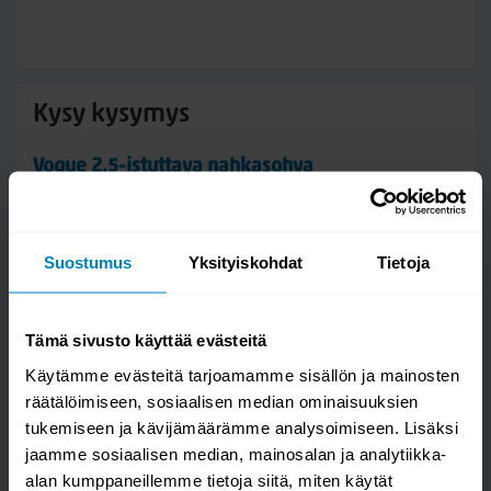
Kysy kysymys
Vogue 2,5-istuttava nahkasohva
Suostumus
Yksityiskohdat
Tietoja
Tämä sivusto käyttää evästeitä
Käytämme evästeitä tarjoamamme sisällön ja mainosten
räätälöimiseen, sosiaalisen median ominaisuuksien
tukemiseen ja kävijämäärämme analysoimiseen. Lisäksi
jaamme sosiaalisen median, mainosalan ja analytiikka-
Kysymys/vastaus saa näkyä muille
alan kumppaneillemme tietoja siitä, miten käytät