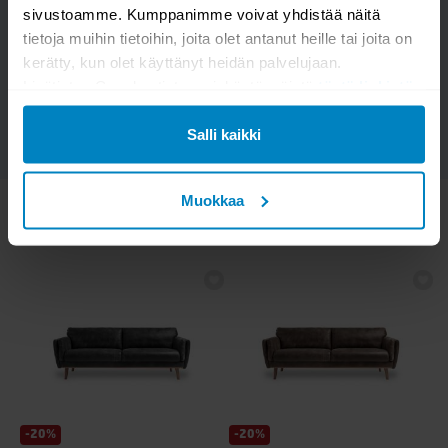
sivustoamme. Kumppanimme voivat yhdistää näitä
tietoja muihin tietoihin, joita olet antanut heille tai joita on
kerätty, kun olet käyttänyt heidän palvelujaan.
LÄHETÄ
Lisätietoa Googlen tietosuojakäytännöistä
tästä linkistä
.
Salli kaikki
Muokkaa
KATSO MYÖS
-20%
-20%