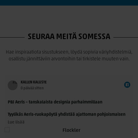
SEURAA MEITÄ SOMESSA
Hae inspiraatiota sisustukseen, löydä sopivia väriyhdistelmiä,
osallistu jännittäviin arvontoihin tai tirkistele muuten vain.
KALLEN KALUSTE
0 päivää sitten
PBJ Aeris – tanskalaista designia parhaimmillaan
Tyylikäs Aeris-ruokapöytä yhdistää ajattoman pohjoismaisen
muotoilun ja käytännöllisyyden. Morten Svendsenin
Lue lisää
suunnittelemassa pöydässä on kauniisti muotoillut
massiivitammijalat ja useita laadukkaita kansivaihtoehtoja.