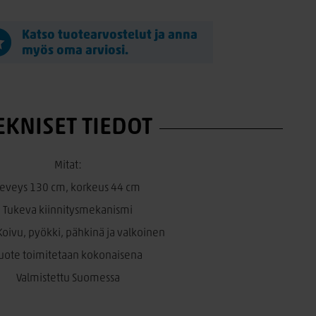
Katso tuotearvostelut ja anna
myös oma arviosi.
EKNISET TIEDOT
Mitat:
Leveys 130 cm, korkeus 44 cm
Tukeva kiinnitysmekanismi
 Koivu, pyökki, pähkinä ja valkoinen
uote toimitetaan kokonaisena
Valmistettu Suomessa