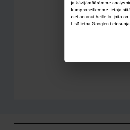
ja kävijämäärämme analysoim
kumppaneillemme tietoja siitä
olet antanut heille tai joita o
Lisätietoa Googlen tietosuoj