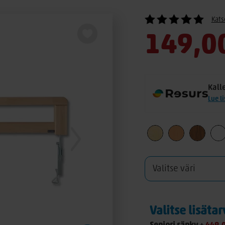
Kats
149,0
Kall
Lue l
Valitse lisäta