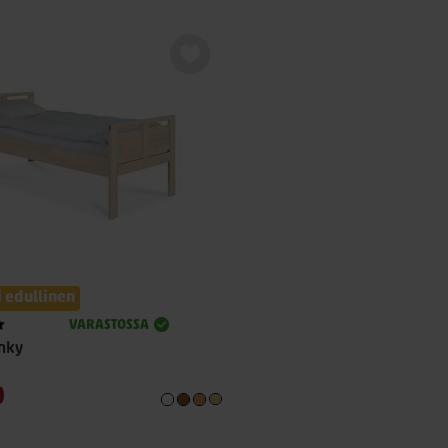
 edullinen
VARASTOSSA
änky
0