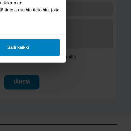
tiikka-alan
ietoja muihin tietoihin, joita
Salli kaikki
Kysymys/vastaus saa näkyä muille
LÄHETÄ