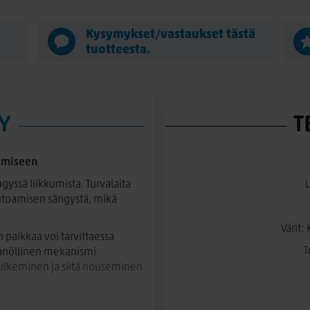
Kysymykset/vastaukset tästä
tuotteesta.
Y
T
kumiseen
ngyssä liikkumista. Turvalaita
putoamisen sängystä, mikä
Värit:
 paikkaa voi tarvittaessa
T
tännöllinen mekanismi
kulkeminen ja siitä nouseminen
stelty samaan tyyliin Seniori-