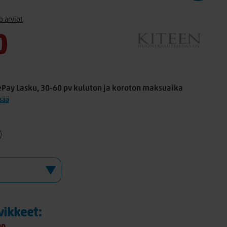
o arviot
0
ePay Lasku, 30-60 pv kuluton ja koroton maksuaika
isää
rvikkeet: