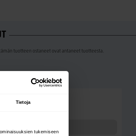
UT
a tämän tuotteen ostaneet ovat antaneet tuotteesta.
Kysy kysymys
Tietoja
Seniori turvalaita
 ominaisuuksien tukemiseen