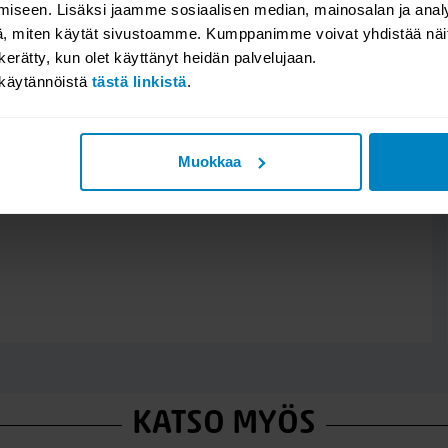
iseen. Lisäksi jaamme sosiaalisen median, mainosalan ja analy
, miten käytät sivustoamme. Kumppanimme voivat yhdistää näitä t
n kerätty, kun olet käyttänyt heidän palvelujaan.
akäytännöistä
tästä linkistä
.
Muokkaa
KATSO MYÖS