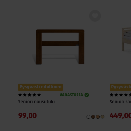
Pysyvästi edullinen
Pysyvästi
VARASTOSSA
Seniori nousutuki
Seniori s
99,00
449,0