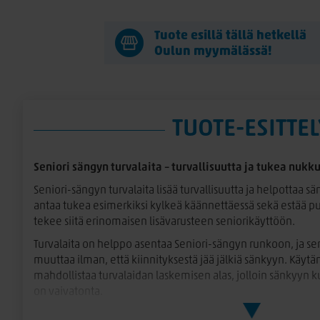
Tuote esillä tällä hetkellä
Oulun myymälässä!
TUOTE-ESITTEL
Seniori sängyn turvalaita – turvallisuutta ja tukea nuk
Seniori-sängyn turvalaita lisää turvallisuutta ja helpottaa sä
antaa tukea esimerkiksi kylkeä käännettäessä sekä estää 
tekee siitä erinomaisen lisävarusteen seniorikäyttöön.
Turvalaita on helppo asentaa Seniori-sängyn runkoon, ja sen
muuttaa ilman, että kiinnityksestä jää jälkiä sänkyyn. Käy
mahdollistaa turvalaidan laskemisen alas, jolloin sänkyyn 
on vaivatonta.
Turvalaita on valmistettu kestävistä materiaaleista ja viimei