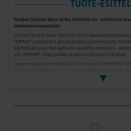
TUOTE-ESITTEL
Tempur Flexible Base sänky 180x200 cm – erikoiserä p
nukkumismukavuutta
Tempur Flexible Base 180x200 cm on laadukas jenkkisänkyk
TEMPUR®-materiaalin ainutlaatuinen paineenpoisto, moder
käyttömukavuus. Nyt saatavilla rajoitettu erikoiserä – eri
aito TEMPUR®-sänky poikkeuksellisen edulliseen hintaan.
Sängyn mukana toimitetaan 21 cm korkea TEMPUR PRO® Sma
mukautuu tarkasti kehon painon, lämmön ja muotojen muka
tukee selkärankaa ergonomisesti ja auttaa vähentämään yön
edistää levollisempaa unta.
Voit valita kahdesta eri tuntumasta juuri itsellesi
TEMPUR PRO® Medium
tarjoaa tasapainoisen yhdistelmän
ergonomista tukea. Se sopii erinomaisesti useimmille nukku
TEMPUR PRO® Firm
tarjoaa napakamman tuntuman ja voim