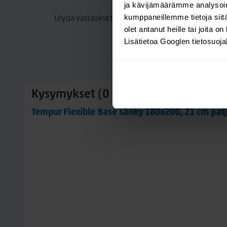
ja kävijämäärämme analysoim
kumppaneillemme tietoja siitä
Löydä vastaukset tuotteeseen liittyviin kysymyksii
olet antanut heille tai joita o
Lisätietoa Googlen tietosuoj
Kysymykset (0 kpl)
Tempur Flexible Base sänky 180x200, 21 cm patj