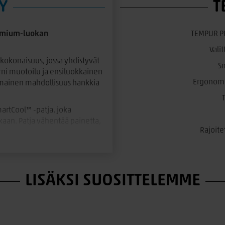
Y
T
remium-luokan
TEMPUR P
Vali
okonaisuus, jossa yhdistyvät
S
ni muotoilu ja ensiluokkainen
Ergonomin
nomainen mahdollisuus hankkia
rtCool™ -patja, joka
an. Patja vähentää painetta,
Rajoite
 aikaista kääntyilyä, mikä
 sopivan vaihtoehdon:
LISÄKSI SUOSITTELEMME
 pehmeää mukautuvuutta ja
jille.
akkaamman tuen. Se on