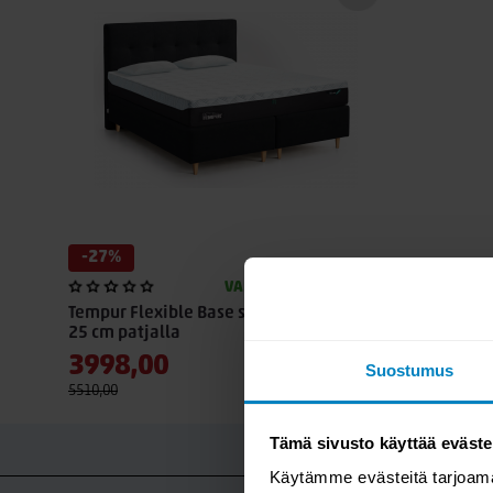
erinomainen valinta sinulle, joka pidät jämäkästä nukkuma-
Kaikissa TEMPUR PRO® -patjoissa on innovatiivinen SmartCo
viileältä ihoa vasten ja auttaa ylläpitämään miellyttävää 
Viilentävä ominaisuus perustuu materiaalin luonnollisiin om
sekä pesujen jälkeen.
Tyylikkäät verhoillut alarungot ja modernit shampanja metal
kokonaisuuden. Hillitty ja ajaton muotoilu sopii niin moder
makuuhuoneeseen.
-27%
Nyt rajoitettu erikoiserä vain meiltä!
VARASTOSSA
Tempur Flexible Base sänky 160x200,
25 cm patjalla
3998,00
Suostumus
5510,00
Tämä sivusto käyttää eväste
K
Käytämme evästeitä tarjoama