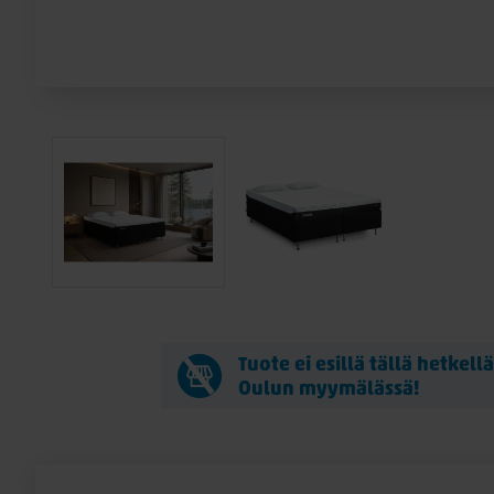
Tuote ei esillä tällä hetkell
Oulun myymälässä!