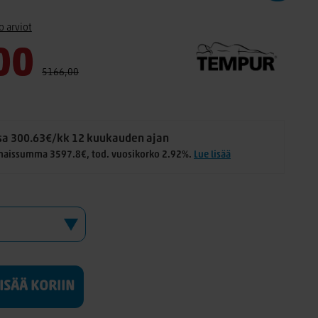
o arviot
00
5166,00
a 300.63€/kk 12 kuukauden ajan
naissumma 3597.8€, tod. vuosikorko 2.92%.
Lue lisää
LISÄÄ KORIIN