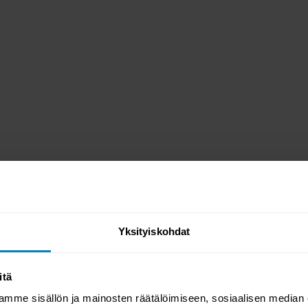
alustasta.
ol™-päällinen, joka tuntuu
nukkumislämpötilaa koko yön.
inaisuuksiin ja säilyy käytössä
lijalat viimeistelevät
niin kuin klassiseen
Yksityiskohdat
itä
YSYMYKSET / TUOTEARVOSTEL
mme sisällön ja mainosten räätälöimiseen, sosiaalisen median