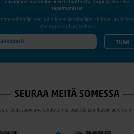
ensimmäisenä tiedon uusista tuotteista, tarjouksista sekä
tapahtumista!
mme spämmää, saat uutiskirjeen keskimäärin 2 krt/vko ja voit kos
tahansa peruuttaa tilauksesi.
SEURAA MEITÄ SOMESSA
een, löydä sopivia väriyhdistelmiä, osallistu jännittäviin arvontoihin
ENKALUSTE
KALLEN KALUSTE