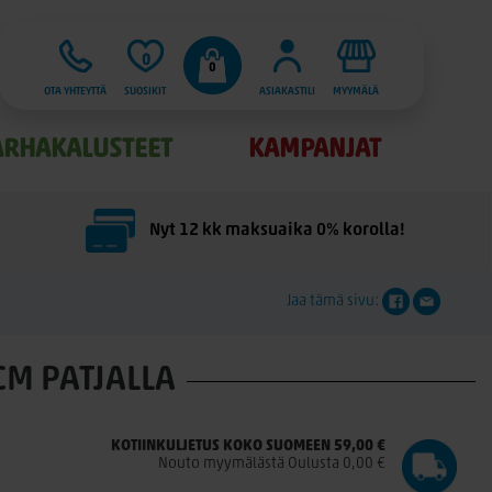
0
0
OTA YHTEYTTÄ
SUOSIKIT
ASIAKASTILI
MYYMÄLÄ
ARHAKALUSTEET
KAMPANJAT
Nyt 12 kk maksuaika 0% korolla!
Jaa tämä sivu:
CM PATJALLA
KOTIINKULJETUS KOKO SUOMEEN 59,00 €
Nouto myymälästä Oulusta 0,00 €