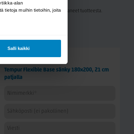
tiikka-alan
ietoja muihin tietoihin, joita
a tämän tuotteen ostaneet ovat antaneet tuotteesta.
Salli kaikki
Kysy kysymys
Tempur Flexible Base sänky 180x200, 21 cm
patjalla