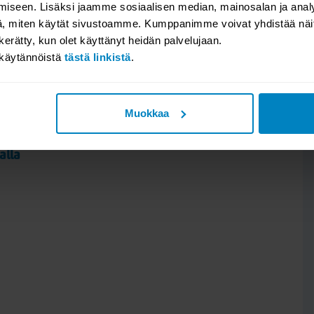
iseen. Lisäksi jaamme sosiaalisen median, mainosalan ja analy
, miten käytät sivustoamme. Kumppanimme voivat yhdistää näitä t
n tai jätä kysymyksesi, niin vastaamme. Katso millaisia arvosteluit
n kerätty, kun olet käyttänyt heidän palvelujaan.
Valitse osio:
akäytännöistä
tästä linkistä
.
Muokkaa
alla