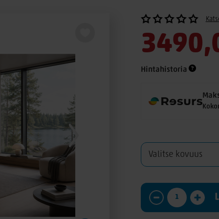
Kats
3490,
Hintahistoria
Maks
Koko