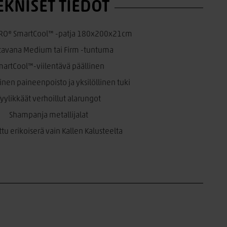
EKNISET TIEDOT
RO® SmartCool™ -patja 180x200x21cm
ttavana Medium tai Firm -tuntuma
martCool™-viilentävä päällinen
en paineenpoisto ja yksilöllinen tuki
Tyylikkäät verhoillut alarungot
Shampanja metallijalat
ttu erikoiserä vain Kallen Kalusteelta