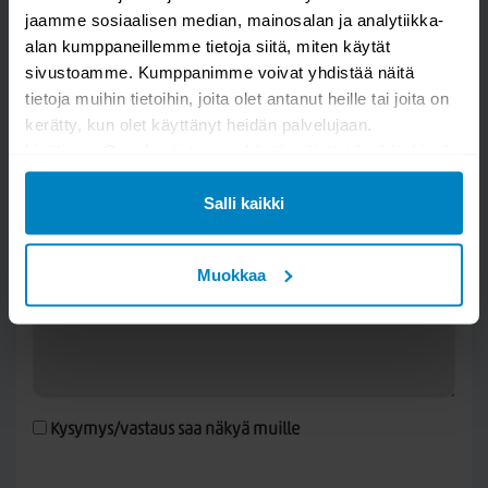
jaamme sosiaalisen median, mainosalan ja analytiikka-
alan kumppaneillemme tietoja siitä, miten käytät
sivustoamme. Kumppanimme voivat yhdistää näitä
Kysy kysymys
tietoja muihin tietoihin, joita olet antanut heille tai joita on
kerätty, kun olet käyttänyt heidän palvelujaan.
Garda matto
Lisätietoa Googlen tietosuojakäytännöistä
tästä linkistä
.
Salli kaikki
Muokkaa
Kysymys/vastaus saa näkyä muille