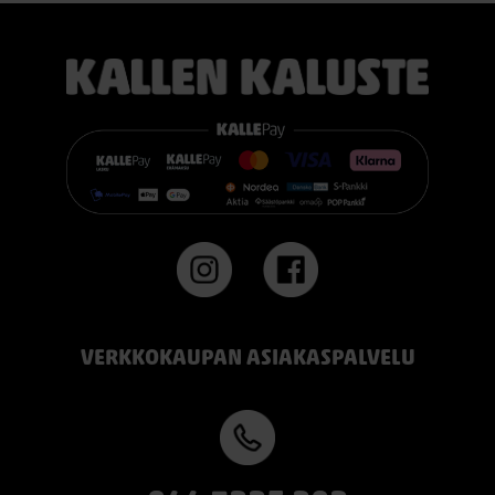
TEMPUR PRO® Firm tarjoaa napakamman tuntuman ja
voimakkaamman tuen. Se on erinomainen valinta sinulle, joka
pidät jämäkästä nukkuma-alustasta.
👉 Katso lisää:
https://www.kallenkaluste.fi/fi/product/43292/tempur-
flexible-base-sanky-180x200-21-cm-patjalla
#TEMPUR #sänky #oulu #paremmatunet #nukkumisergonomia
VERKKOKAUPAN ASIAKASPALVELU