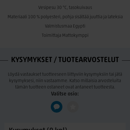
välttää, jotta maton pinta ei vaurioidu. Mattoa on hyvä
Vesipesu 30 °C, tasokuivaus
käännellä säännöllisin väliajoin tasaisen kulumisen
varmistamiseksi. Huomioithan myös, että joidenkin
Materiaali 100 % polyesteri, pohja sisältää juuttia ja lateksia
imureiden pyörivät harjakset voivat vahingoittaa nukan
Valmistusmaa Egypti
rakennetta. Tarvittaessa maton alle voi lisätä erillisen
liukuesteen, jotta matto pysyy tukevasti paikallaan.
Toimittaja Mattokymppi
KYSYMYKSET / TUOTEARVOSTELUT
Löydä vastaukset tuotteeseen liittyviin kysymyksiin tai jätä
kysymyksesi, niin vastaamme. Katso millaisia arvosteluita
tämän tuotteen ostaneet ovat antaneet tuotteesta.
Valitse osio: