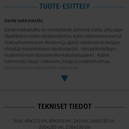
TUOTE-ESITTELY
Garda nukkamatto
Garda nukkamatto on miellyttävän pehmeä matto, joka sopii
täydellisesti kodin oleskelutiloihin, kuten olohuoneeseen ja
makuuhuoneeseen. Moderni ja ajaton raitakuosi on helppo
yhdistää monenlaiseen sisustustyyliin – niin pelkistettyyn,
moderniin kuin klassiseenkin kokonaisuuteen. Kolme
harmonista sävyä: valkoinen, beige ja vaaleanharmaa.
Vesipestävä ja pölyämätön materiaali
Hoito-ohje
Garda nukkamaton hoito on helppoa ja vaivatonta. Mattoa
kannattaa imuroida ja tuulettaa säännöllisesti, jotta sen
nukkapinta säilyy kauniina ja ilmavana. Tarvittaessa maton voi
TEKNISET TIEDOT
pestä hellävaraisesti 30-asteisella vedellä tasopesuna, ja
pesun jälkeen matto tulee huuhdella kunnolla ja kuivata
tasossa. Pienet tahrat on mahdollista poistaa kostealla liinalla,
Koot: 60x115 cm, 80x200 cm, 160 cm, 160x230 cm,
mutta voimakasta hankausta ja kovaharjaksisia harjoja tulee
200x285 cm, 230x330 cm