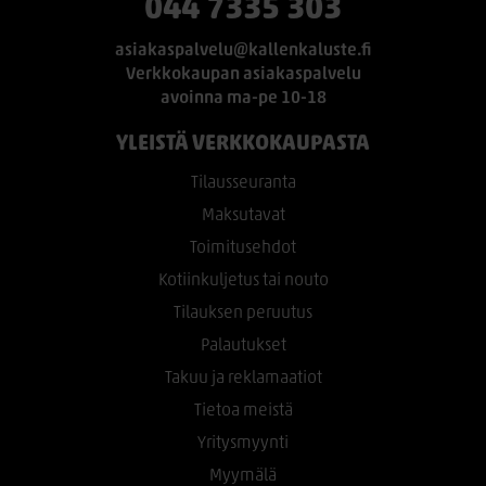
044 7335 303
asiakaspalvelu@kallenkaluste.fi
Verkkokaupan asiakaspalvelu
avoinna ma-pe 10-18
YLEISTÄ VERKKOKAUPASTA
Tilausseuranta
Maksutavat
Toimitusehdot
Kotiinkuljetus tai nouto
Tilauksen peruutus
Palautukset
Takuu ja reklamaatiot
Tietoa meistä
Yritysmyynti
Myymälä