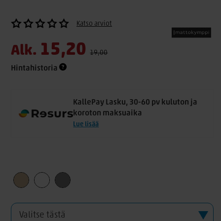
Katso arviot
15,20
Alk.
19,00
Hintahistoria
KallePay Lasku, 30-60 pv kuluton ja
koroton maksuaika
Lue lisää