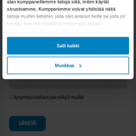
alan kumppaneillemme tietoja siitä, miten käytät
sivustoamme. Kumppanimme voivat yhdistää näitä
Hoppekids Hans kaappi umpiovella
tietoja muihin tietoihin, joita olet antanut heille tai joita on
kerätty, kun olet käyttänyt heidän palvelujaan.
Lisätietoa Googlen tietosuojakäytännöistä
tästä linkistä
.
Salli kaikki
Muokkaa
Kysymys/vastaus saa näkyä muille
LÄHETÄ