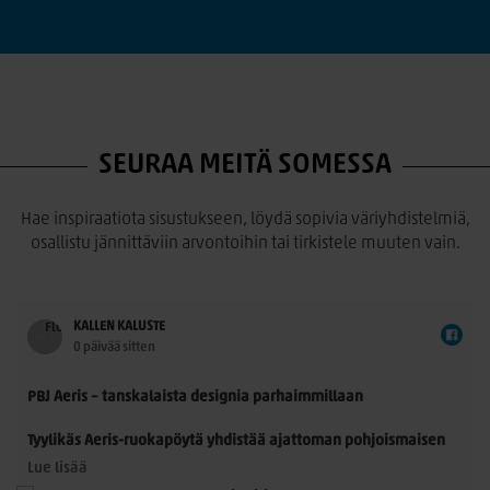
SEURAA MEITÄ SOMESSA
Hae inspiraatiota sisustukseen, löydä sopivia väriyhdistelmiä,
osallistu jännittäviin arvontoihin tai tirkistele muuten vain.
KALLEN KALUSTE
0 päivää sitten
PBJ Aeris – tanskalaista designia parhaimmillaan
Tyylikäs Aeris-ruokapöytä yhdistää ajattoman pohjoismaisen
muotoilun ja käytännöllisyyden. Morten Svendsenin
Lue lisää
suunnittelemassa pöydässä on kauniisti muotoillut