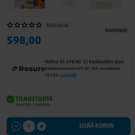
Katso arviot
598,00
Maksa 55.43€/kk 12 kuukauden ajan
Kokonaissumma 659.6€, tod. vuosikorko
10.13%.
Lue lisää
TILAUSTUOTE
Toimitus 1 viikossa
LISÄÄ KORIIN