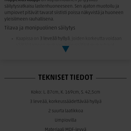
Hoppekids kaappi
on käytännöllinen ja tyylikäs
säilytysratkaisu lastenhuoneeseen. Sen ajaton muotoilu ja
umpiovet pitävät tavarat siististi poissa näkyvistä ja huoneen
yleisilmeen rauhallisena.
Tilava ja monipuolinen säilytys
Kaapissa on
3 leveää hyllyä
, joiden korkeutta voidaan
säätää tarpeen mukaan. Näin sisätilat mukautuvat
helposti erilaisille tavaroille, kuten vaatteille, leluille ja
kirjoille.
2 suurta laatikkoa
tarjoavat runsaasti tilaa esimerkiksi
vaatteille, liinavaatteille tai muille lastenhuoneen
TEKNISET TIEDOT
tarvikkeille.
Tyylikäs umpiovellinen design
Koko: L. 87cm, K. 169cm, S. 42,5cm
Kaappi sisältää
kaksi umpiovea
, jotka tekevät siitä selkeän ja
3 leveää, korkeussäädettävää hyllyä
siistin säilytysratkaisun. Ovien taakse tavarat saa piiloon,
2 suurta laatikkoa
jolloin huoneen yleisilme pysyy järjestelmällisenä.
Umpiovilla
• Kaksi umpiovea – siisti ja selkeä ilme
• 3 säädettävää hyllyä ja 2 tilavaa laatikkoa
Materiaali MDF-levyä