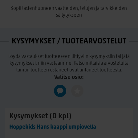
• Runsaasti säilytystilaa lastenhuoneeseen
Sopii lastenhuoneen vaatteiden, lelujen ja tarvikkeiden
• Ajaton muotoilu, joka sopii monenlaisiin sisustuksiin
säilytykseen
KYSYMYKSET / TUOTEARVOSTELUT
Löydä vastaukset tuotteeseen liittyviin kysymyksiin tai jätä
kysymyksesi, niin vastaamme. Katso millaisia arvosteluita
tämän tuotteen ostaneet ovat antaneet tuotteesta.
Valitse osio:
Kysymykset (0 kpl)
Hoppekids Hans kaappi umpiovella