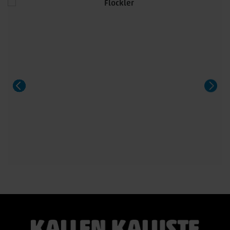
massiivitammijalat ja useita laadukkaita kansivaihtoehtoja.
Pöytä sopii 8–14 hengelle, ja sitä voidaan jatkaa yhdellä tai
kahdella jatkolevyllä. Saatavana Fenix- ja HPL-laminaatilla
sekä upeilla tammiviilu- ja pähkinäsävyisillä pinnoilla.
Aeris on näyttävä valinta niin arkeen kuin suurempiinkin
illallisiin.
#casøfurniture #oulu #tammihuonekalu #sisustus
#kallenkaluste