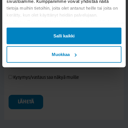
sivustoamme. Kumppanimme voivat yhdistää näitä
tietoja muihin tietoihin, joita olet antanut heille tai joita on
kerätty, kun olet käyttänyt heidän palvelujaan.
Lisätietoa Googlen tietosuojakäytännöistä
tästä linkistä
.
Salli kaikki
Muokkaa
Kysymys/vastaus saa näkyä muille
LÄHETÄ