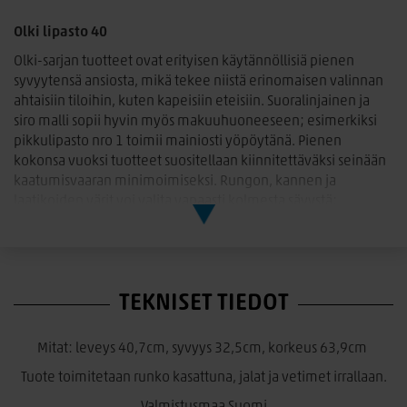
Olki lipasto 40
Olki-sarjan tuotteet ovat erityisen käytännöllisiä pienen
syvyytensä ansiosta, mikä tekee niistä erinomaisen valinnan
ahtaisiin tiloihin, kuten kapeisiin eteisiin. Suoralinjainen ja
siro malli sopii hyvin myös makuuhuoneeseen; esimerkiksi
pikkulipasto nro 1 toimii mainiosti yöpöytänä. Pienen
kokonsa vuoksi tuotteet suositellaan kiinnitettäväksi seinään
kaatumisvaaran minimoimiseksi. Rungon, kannen ja
laatikoiden värit voi valita vapaasti kolmesta sävystä:
valkoinen, greige ja hiekkatammi. Jalat ja vetimet ovat aina
mustat.
TEKNISET TIEDOT
Mitat: leveys 40,7cm, syvyys 32,5cm, korkeus 63,9cm
Tuote toimitetaan runko kasattuna, jalat ja vetimet irrallaan.