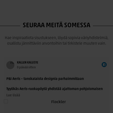
SEURAA MEITÄ SOMESSA
Hae inspiraatiota sisustukseen, löydä sopivia väriyhdistelmiä,
osallistu jännittäviin arvontoihin tai tirkistele muuten vain.
KALLEN KALUSTE
0 päivää sitten
PBJ Aeris – tanskalaista designia parhaimmillaan
Tyylikäs Aeris-ruokapöytä yhdistää ajattoman pohjoismaisen
muotoilun ja käytännöllisyyden. Morten Svendsenin
Lue lisää
suunnittelemassa pöydässä on kauniisti muotoillut
massiivitammijalat ja useita laadukkaita kansivaihtoehtoja.