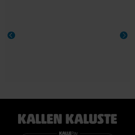
Pöytä sopii 8–14 hengelle, ja sitä voidaan jatkaa yhdellä tai
kahdella jatkolevyllä. Saatavana Fenix- ja HPL-laminaatilla
sekä upeilla tammiviilu- ja pähkinäsävyisillä pinnoilla.
Aeris on näyttävä valinta niin arkeen kuin suurempiinkin
illallisiin.
#casøfurniture #oulu #tammihuonekalu #sisustus
#kallenkaluste