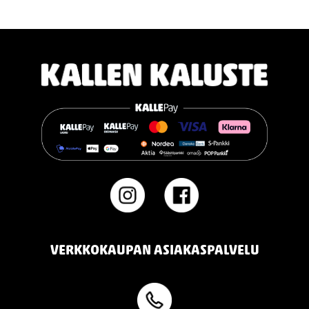
TEMPUR PRO® Firm tarjoaa napakamman tuntuman ja
voimakkaamman tuen. Se on erinomainen valinta sinulle, joka
pidät jämäkästä nukkuma-alustasta.
👉 Katso lisää:
https://www.kallenkaluste.fi/fi/product/43292/tempur-
flexible-base-sanky-180x200-21-cm-patjalla
#TEMPUR #sänky #oulu #paremmatunet #nukkumisergonomia
VERKKOKAUPAN ASIAKASPALVELU