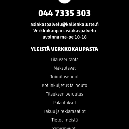
044 7335 303
asiakaspalvelu@kallenkaluste.fi
Verkkokaupan asiakaspalvelu
avoinna ma-pe 10-18
YLEISTÄ VERKKOKAUPASTA
Tilausseuranta
Maksutavat
Toimitusehdot
Kotiinkuljetus tai nouto
Tilauksen peruutus
Palautukset
Takuu ja reklamaatiot
Tietoa meistä
Yritysmyynti