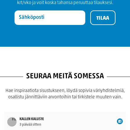
krt/vko ja voit koska tahansa peruuttaa tilauksesi.
SEURAA MEITÄ SOMESSA
Hae inspiraatiota sisustukseen, löydä sopivia väriyhdistelmiä,
osallistu jännittäviin arvontoihin tai tirkistele muuten vain.
KALLEN KALUSTE
3 päivää sitten