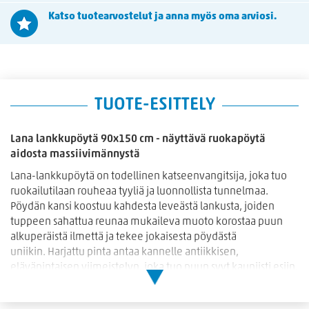
Katso tuotearvostelut ja anna myös oma arviosi.
TUOTE-ESITTELY
Lana lankkupöytä 90x150 cm - näyttävä ruokapöytä
aidosta massiivimännystä
Lana-lankkupöytä on todellinen katseenvangitsija, joka tuo
ruokailutilaan rouheaa tyyliä ja luonnollista tunnelmaa.
Pöydän kansi koostuu kahdesta leveästä lankusta, joiden
tuppeen sahattua reunaa mukaileva muoto korostaa puun
alkuperäistä ilmettä ja tekee jokaisesta pöydästä
uniikin. Harjattu pinta antaa kannelle antiikkisen,
eläväpintaisen viimeistelyn, joka tuo puun syyt kauniisti esiin.
Materiaalina käytetty massiivimänty on sekä tukeva että
pitkäikäinen valinta, ja paksu 42 mm kansi viimeistelee