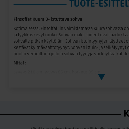
TUOTE-ESITTEL
Finsoffat Kuura 3- istuttava sohva
Kotimaisessa, Finsoffat: in valmistamassa Kuura sohvassa on 
ja tyylikäs kevyt runko. Sohvan raaka-aineet ovat laadukkaat
sohvalle pitkän käyttöiän. Sohvan istuintyynyjen täytteet 
kestävät kylmävaahtotyynyt. Sohvan istuin- ja selkätyynyt 
puolin verhoiltuna jolloin sohvan tyynyjä voi käyttää kahdel
Mitat:
Leveys 210 cm, syvyys 85 cm, korkeus 85 cm
Istumasyvyys 51 cm, istumakorkeus 45 cm
Jalat:
Puinen kaartio, korkeus 14 cm. Värit tammi, pähkinä ja wen
Istuin- ja selkätyynyt:
K
Istuin tyynyissä on laadukasta, jämäkkää kylmävaahtomuov
pitkään, istuintyynyillä on 10 vuoden kimmoisuustakuun. S