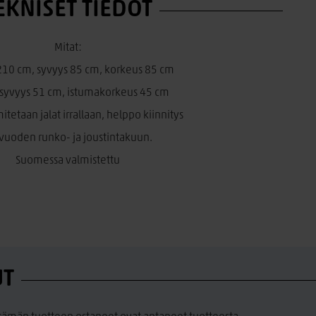
EKNISET TIEDOT
Mitat:
210 cm, syvyys 85 cm, korkeus 85 cm
syvyys 51 cm, istumakorkeus 45 cm
itetaan jalat irrallaan, helppo kiinnitys
vuoden runko- ja joustintakuun.
Suomessa valmistettu
UT