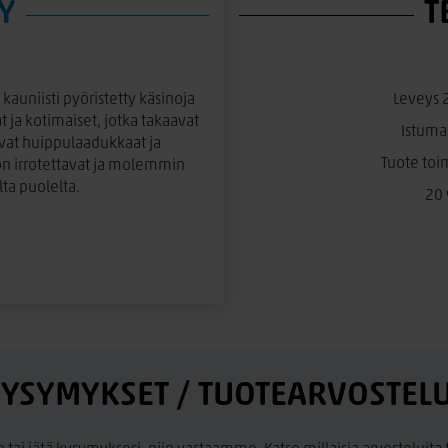
Y
T
kauniisti pyöristetty käsinoja
Leveys 
 ja kotimaiset, jotka takaavat
Istuma
ovat huippulaadukkaat ja
Tuote toim
on irrotettavat ja molemmin
ta puolelta.
20 
ge.
YSYMYKSET / TUOTEARVOSTEL
ia, joka pitää muotonsa
elkätyynyissä on käytetty