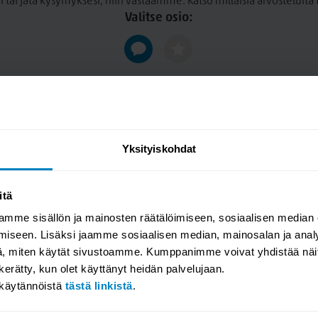
n tai jätä kysymyksesi, niin vastaamme. Katso millaisia arvosteluit
 joissa irrotettavat,
Valitse osio:
a Stark- kankaalla. Stark kangas
helppo puhdistettavuus. Kangas
0 000 Martindale
stäviä ja vesipestäviä.
Yksityiskohdat
ycare kankaat ovat valmistettu
ole tarvinnut lisätä
ekä ihmisille ja ympäristölle.
itä
mme sisällön ja mainosten räätälöimiseen, sosiaalisen median
iseen. Lisäksi jaamme sosiaalisen median, mainosalan ja analy
 Runko valmistetaan
, miten käytät sivustoamme. Kumppanimme voivat yhdistää näitä t
an tehty metallirunkoon sekä
n kerätty, kun olet käyttänyt heidän palvelujaan.
runko- ja joustintakuun.
akäytännöistä
tästä linkistä
.