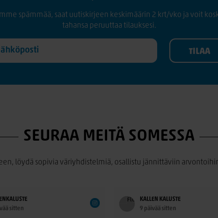
mme spämmää, saat uutiskirjeen keskimäärin 2 krt/vko ja voit kos
tahansa peruuttaa tilauksesi.
SEURAA MEITÄ SOMESSA
een, löydä sopivia väriyhdistelmiä, osallistu jännittäviin arvontoihin
ENKALUSTE
KALLEN KALUSTE
vää sitten
9 päivää sitten