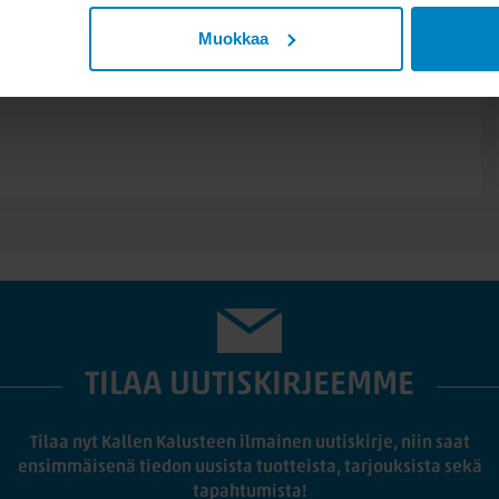
kä nahkaisena. Kysy lisää
Muokkaa
kelta, nykyään
nsoffien laaja sohvamallisto
at valmistusmateriaalit ja 50
sesta.
TILAA UUTISKIRJEEMME
Tilaa nyt Kallen Kalusteen ilmainen uutiskirje, niin saat
ensimmäisenä tiedon uusista tuotteista, tarjouksista sekä
tapahtumista!