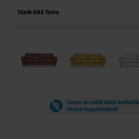
Stark 602 Terra
Tuote ei esillä tällä hetkell
Oulun myymälässä!