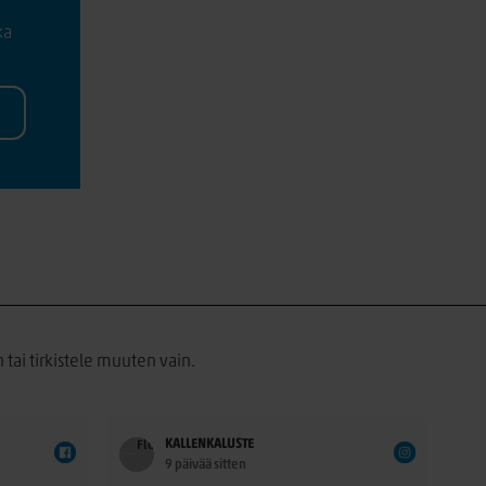
ka
 tai tirkistele muuten vain.
KALLENKALUSTE
9 päivää sitten