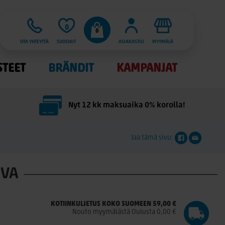
0
0
OTA YHTEYTTÄ
SUOSIKIT
ASIAKASTILI
MYYMÄLÄ
STEET
BRÄNDIT
KAMPANJAT
Nyt 12 kk maksuaika 0% korolla!
Jaa tämä sivu:
HVA
KOTIINKULJETUS KOKO SUOMEEN 59,00 €
Nouto myymälästä Oulusta 0,00 €