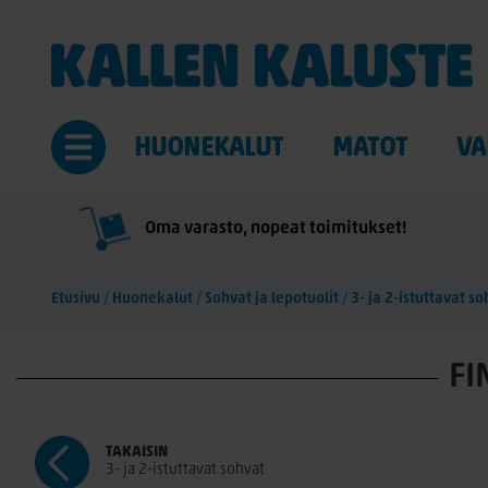
HUONEKALUT
MATOT
VA
Oma varasto, nopeat toimitukset!
Etusivu
/
Huonekalut
/
Sohvat ja lepotuolit
/
3- ja 2-istuttavat so
FI
TAKAISIN
3- ja 2-istuttavat sohvat