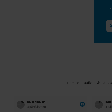
E
Hae inspiraatiota sisustuks
KALLEN KALUSTE
KALL
3 päivää sitten
3 päi