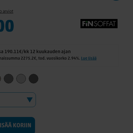
o arviot
00
a 190.11€/kk 12 kuukauden ajan
naissumma 2275.2€, tod. vuosikorko 2.94%.
Lue lisää
LISÄÄ KORIIN