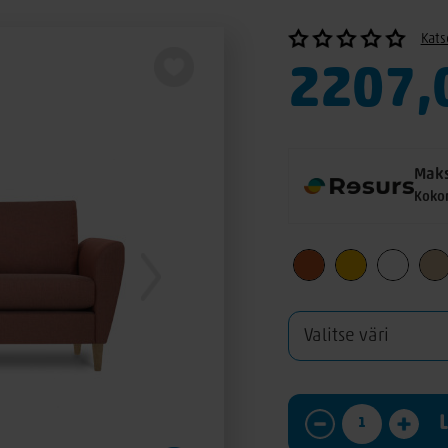
Kats
2207,
Maks
Koko