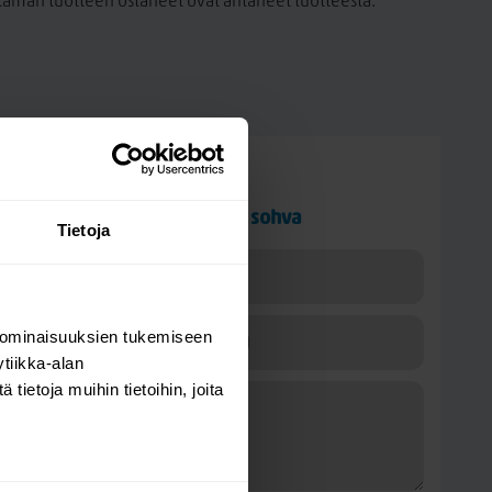
a tämän tuotteen ostaneet ovat antaneet tuotteesta.
Kysy kysymys
Finsoffat Kuura 3-istuttava sohva
Tietoja
 ominaisuuksien tukemiseen
tiikka-alan
ietoja muihin tietoihin, joita