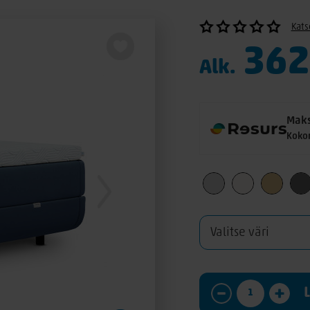
Kats
362
Alk.
Maks
Koko