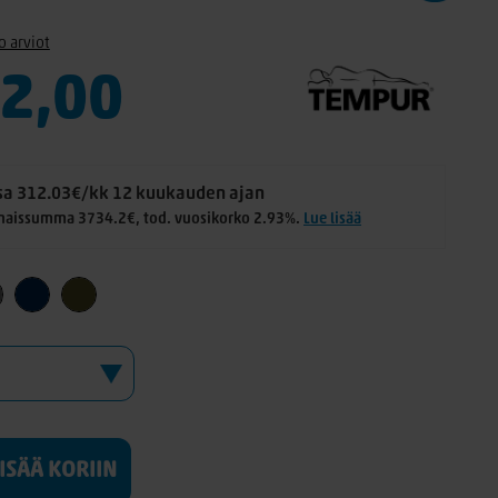
o arviot
2,00
a 312.03€/kk 12 kuukauden ajan
naissumma 3734.2€, tod. vuosikorko 2.93%.
Lue lisää
LISÄÄ KORIIN