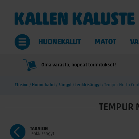
HUONEKALUT
MATOT
VA
Oma varasto, nopeat toimitukset!
Etusivu
/
Huonekalut
/
Sängyt
/
Jenkkisängyt
/
Tempur North Cont
TEMPUR 
TAKAISIN
Jenkkisängyt