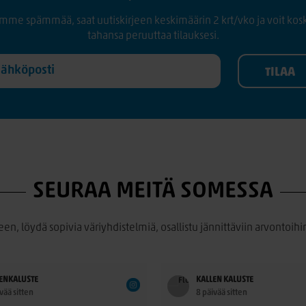
mme spämmää, saat uutiskirjeen keskimäärin 2 krt/vko ja voit kos
tahansa peruuttaa tilauksesi.
SEURAA MEITÄ SOMESSA
een, löydä sopivia väriyhdistelmiä, osallistu jännittäviin arvontoihin
ENKALUSTE
KALLEN KALUSTE
vää sitten
8 päivää sitten