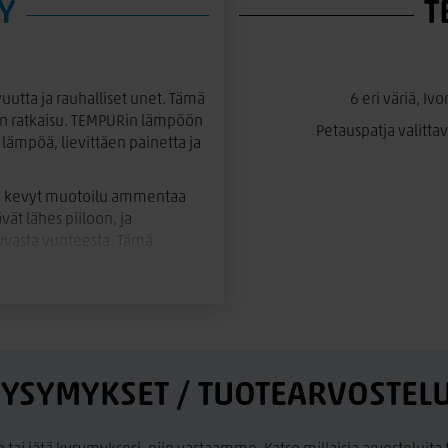
Y
T
uutta ja rauhalliset unet. Tämä
6 eri väriä, Iv
n ratkaisu. TEMPURin lämpöön
Petauspatja valitta
ämpöä, lievittäen painetta ja
an kevyt muotoilu ammentaa
vät lähes piiloon, ja
ijuvasta vuoteesta. Tämä
allisuutta. Hienostuneet
upean esimerkin modernista
sta kerroksesta: vuoteen
 hieman korkeampi kuin muut
YSYMYKSET / TUOTEARVOSTEL
 saatavilla kolmessa eri
 pehmeän tuen, Medium