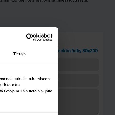
a tämän tuotteen ostaneet ovat antaneet tuotteesta.
Kysy kysymys
Tempur North Continental jenkkisänky 80x200
Tietoja
 ominaisuuksien tukemiseen
tiikka-alan
ietoja muihin tietoihin, joita