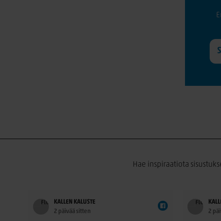
E
Hae inspiraatiota sisustuks
KALLEN KALUSTE
KALL
2 päivää sitten
2 päi