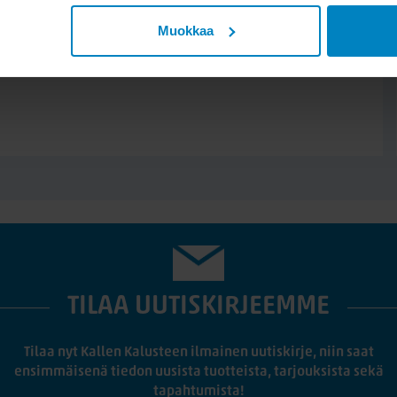
 hitaampi verrattuna Softiin.
Muokkaa
utta sen muotoutuvuus on
i sivuttaissuunnassa, mikä
ta voi tehdä kääntymisestä
useimmille. Soft-tuntuma on
 helpommin, kun taas Firm
llään nukkuvat arvostavat
t valitsevat pehmeämmän
TILAA UUTISKIRJEEMME
Tilaa nyt Kallen Kalusteen ilmainen uutiskirje, niin saat
ensimmäisenä tiedon uusista tuotteista, tarjouksista sekä
tapahtumista!