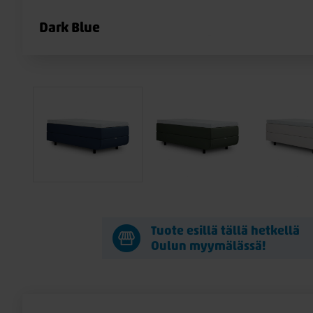
Dark Blue
Tuote esillä tällä hetkellä
Oulun myymälässä!