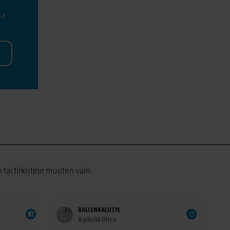
ka
 tai tirkistele muuten vain.
KALLENKALUSTE
8 päivää sitten