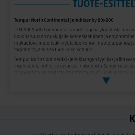
TUOTE-ESITTEL
Tempur North Continental jenkkisänky 80x200
TEMPUR North Continental -vuode tarjoaa yksilöllistä mukav
kokonaisuus on nukkujalle korkealaatuinen ja ergonomine
mukautuva materiaali myötäilee kehon muotoja, painoa ja l
tarjoten täydellisen tuen koko keholle.
Tempur North Continental -jenkkisängyn tyylikäs ja ilmav
inspiraatiota pohjoisen avarista maisemista. Sängyn jalat jää
sängynpääty on nostettu irti lattiasta, mikä luo illuusion le
rentouttava ja kevyt ilme heijastaa pohjoisen luonnon rauh
yksityiskohdat ja pelkistetty tyyli tekevät tästä sängystä 
pohjoismaisesta muotoilusta.
Tempur North Continental -vuoteen rakenne koostuu kolme
rungosta, patjasta ja sijauspatjasta. Continental-malli on
Tempur North -sarjan mallit.
K
TEMPUR Pro -sijauspatjat ovat joko 8 cm tai 10 cm paksuja ja
kovuusasteessa: Soft, Medium ja Firm. Soft-malli tarjoaa