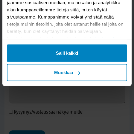
jaamme sosiaalisen median, mainosalan ja analytiikka-
alan kumppaneillemme tietoja siitä, miten käytät
Kysy kysymys
sivustoamme. Kumppanimme voivat yhdistää näitä
tietoja muihin tietoihin, joita olet antanut heille tai joita on
Valaisin Grönlund Trendo pöytävalaisin
kerätty, kun olet käyttänyt heidän palvelujaan.
Lisätietoa Googlen tietosuojakäytännöistä
tästä linkistä
.
Salli kaikki
Muokkaa
Kysymys/vastaus saa näkyä muille