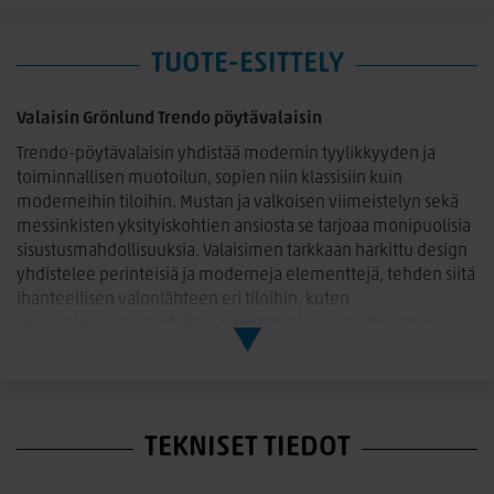
TUOTE-ESITTELY
Valaisin Grönlund Trendo pöytävalaisin
Trendo-pöytävalaisin yhdistää modernin tyylikkyyden ja
toiminnallisen muotoilun, sopien niin klassisiin kuin
moderneihin tiloihin. Mustan ja valkoisen viimeistelyn sekä
messinkisten yksityiskohtien ansiosta se tarjoaa monipuolisia
sisustusmahdollisuuksia. Valaisimen tarkkaan harkittu design
yhdistelee perinteisiä ja moderneja elementtejä, tehden siitä
ihanteellisen valonlähteen eri tiloihin, kuten
kaupunkiasuntoihin tai maalaiskoteihin. Syvän musta ja
puhdas valkoinen viimeistely messinkiyksityiskohtien kanssa
luo näyttävän kontrastin, joka tuo tilaan hienostuneen ja
ylellisen tunnelman.
TEKNISET TIEDOT