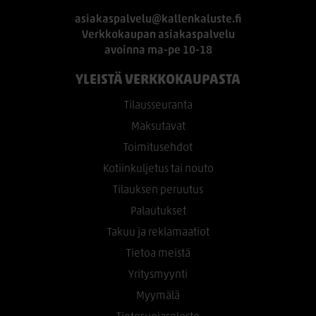
asiakaspalvelu@kallenkaluste.fi
Verkkokaupan asiakaspalvelu
avoinna ma-pe 10-18
YLEISTÄ VERKKOKAUPASTA
Tilausseuranta
Maksutavat
Toimitusehdot
Kotiinkuljetus tai nouto
Tilauksen peruutus
Palautukset
Takuu ja reklamaatiot
Tietoa meistä
Yritysmyynti
Myymälä