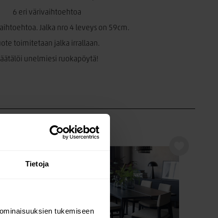
6 eri värivaihtoehtoa
vaihtoehtoa. Jalka nro 4 leveys on 59cm.
ote toimitetaan jalka irrallaan.
äätälöi unelmiesi ruokapöytä!
Tietoja
 ominaisuuksien tukemiseen