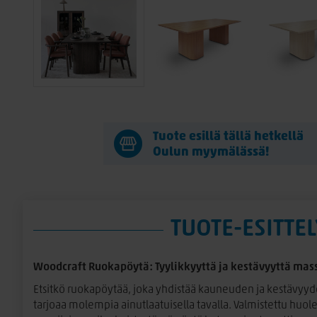
Tuote esillä tällä hetkellä
Oulun myymälässä!
TUOTE-ESITTEL
Woodcraft Ruokapöytä: Tyylikkyyttä ja kestävyyttä mas
Etsitkö ruokapöytää, joka yhdistää kauneuden ja kestävyy
tarjoaa molempia ainutlaatuisella tavalla. Valmistettu huolel