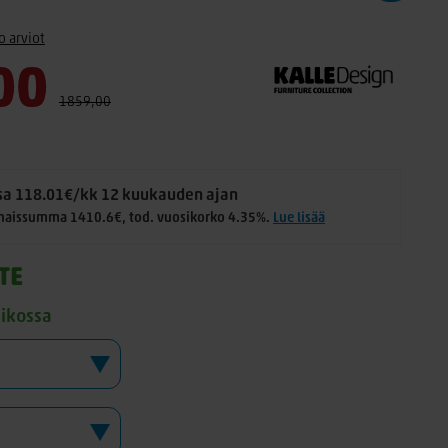
o arviot
00
1859,00
a 118.01€/kk 12 kuukauden ajan
naissumma 1410.6€, tod. vuosikorko 4.35%.
Lue lisää
TE
iikossa