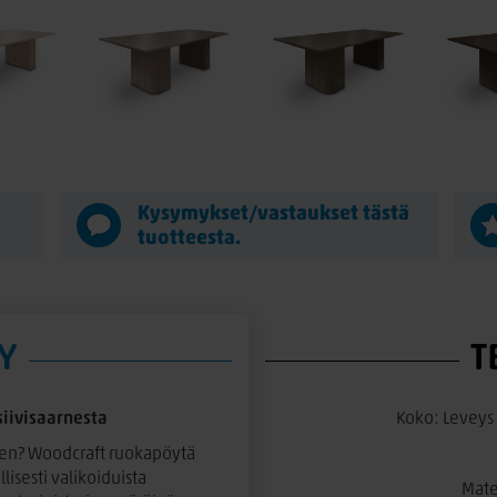
Kysymykset/vastaukset tästä
tuotteesta.
Y
T
siivisaarnesta
Koko: Leveys
den? Woodcraft ruokapöytä
lisesti valikoiduista
Mater