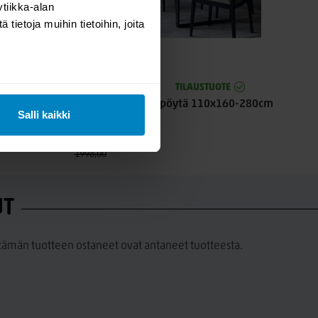
tiikka-alan
ietoja muihin tietoihin, joita
-27%
TE
TILAUSTUOTE
60-280cm
Woodcraft ruokapöytä 110x160-280cm
Salli kaikki
saarni lakattu
1459,00
1998,00
UT
a tämän tuotteen ostaneet ovat antaneet tuotteesta.