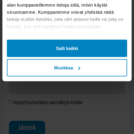
Kysy kysymys
alan kumppaneillemme tietoja siitä, miten käytät
sivustoamme. Kumppanimme voivat yhdistää näitä
tietoja muihin tietoihin, joita olet antanut heille tai joita on
Valaisin Grönlund Haag lattiavalaisin
kerätty, kun olet käyttänyt heidän palvelujaan.
Lisätietoa Googlen tietosuojakäytännöistä
tästä linkistä
.
Salli kaikki
Muokkaa
Kysymys/vastaus saa näkyä muille
LÄHETÄ