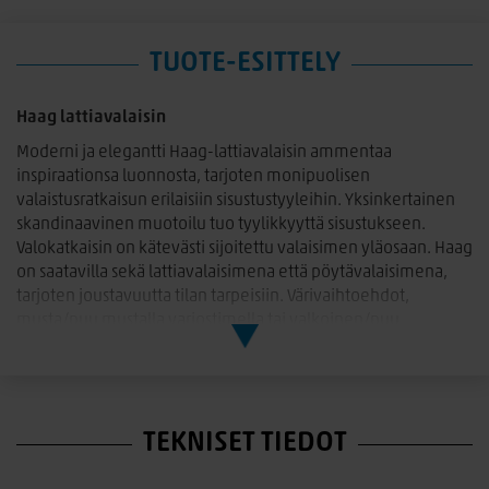
TUOTE-ESITTELY
Haag lattiavalaisin
Moderni ja elegantti Haag-lattiavalaisin ammentaa
inspiraationsa luonnosta, tarjoten monipuolisen
valaistusratkaisun erilaisiin sisustustyyleihin. Yksinkertainen
skandinaavinen muotoilu tuo tyylikkyyttä sisustukseen.
Valokatkaisin on kätevästi sijoitettu valaisimen yläosaan. Haag
on saatavilla sekä lattiavalaisimena että pöytävalaisimena,
tarjoten joustavuutta tilan tarpeisiin. Värivaihtoehdot,
musta/puu mustalla varjostimella tai valkoinen/puu
valkoisella varjostimella, mahdollistavat yhdistämisen
erilaisiin värimaailmoihin.
TEKNISET TIEDOT