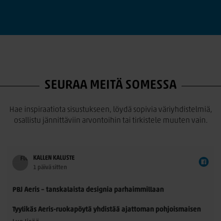
SEURAA MEITÄ SOMESSA
Hae inspiraatiota sisustukseen, löydä sopivia väriyhdistelmiä,
osallistu jännittäviin arvontoihin tai tirkistele muuten vain.
KALLEN KALUSTE
1 päivä sitten
PBJ Aeris – tanskalaista designia parhaimmillaan
Tyylikäs Aeris-ruokapöytä yhdistää ajattoman pohjoismaisen
muotoilun ja käytännöllisyyden. Morten Svendsenin