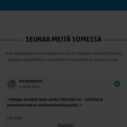
SEURAA MEITÄ SOMESSA
Hae inspiraatiota sisustukseen, löydä sopivia väriyhdistelmiä,
osallistu jännittäviin arvontoihin tai tirkistele muuten vain.
KALLEN KALUSTE
3 päivää sitten
⭐Tempur Flexible Base sänky 180x200 cm – erikoiserä
premium-luokan nukkumismukavuutta! ⭐
Tempur Flexible Base 180x200 cm on laadukas
Lue lisää
jenkkisänkykokonaisuus, jossa yhdistyvät TEMPUR®-