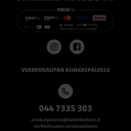
https://www.kallenkaluste.fi/fi/product/43292/tempur-
flexible-base-sanky-180x200-21-cm-patjalla
#TEMPUR #sänky #oulu #paremmatunet #nukkumisergonomia
VERKKOKAUPAN ASIAKASPALVELU
044 7335 303
asiakaspalvelu@kallenkaluste.fi
Verkkokaupan asiakaspalvelu