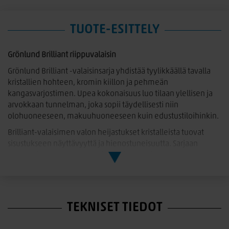
TUOTE-ESITTELY
Grönlund Brilliant riippuvalaisin
Grönlund Brilliant -valaisinsarja yhdistää tyylikkäällä tavalla
kristallien hohteen, kromin kiillon ja pehmeän
kangasvarjostimen. Upea kokonaisuus luo tilaan ylellisen ja
arvokkaan tunnelman, joka sopii täydellisesti niin
olohuoneeseen, makuuhuoneeseen kuin edustustiloihinkin.
Brilliant-valaisimen valon heijastukset kristalleista tuovat
sisustukseen näyttävyyttä ja hienostuneisuutta. Sarjaan
kuuluu riippuvalaisin, pöytävalaisin ja lattiavalaisin, joiden
avulla voit luoda harmonisen ja yhtenäisen
valaistuskokonaisuuden kotiin.
TEKNISET TIEDOT