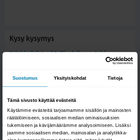
Kysy kysymys
Valaisin Grönlund Brilliant riippuvalaisin
Suostumus
Yksityiskohdat
Tietoja
Tämä sivusto käyttää evästeitä
Käytämme evästeitä tarjoamamme sisällön ja mainosten
räätälöimiseen, sosiaalisen median ominaisuuksien
tukemiseen ja kävijämäärämme analysoimiseen. Lisäksi
jaamme sosiaalisen median, mainosalan ja analytiikka-
alan kumppaneillemme tietoja siitä, miten käytät