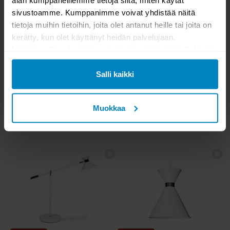
Kysymys/vastaus saa näkyä muille
sivustoamme. Kumppanimme voivat yhdistää näitä
tietoja muihin tietoihin, joita olet antanut heille tai joita on
kerätty, kun olet käyttänyt heidän palvelujaan.
LÄHETÄ
Lisätietoa Googlen tietosuojakäytännöistä
tästä linkistä
.
Salli kaikki
Muokkaa
KATSO MYÖS