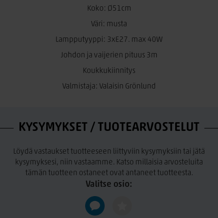
Koko: Ø51cm
Väri: musta
Lampputyyppi: 3xE27. max 40W
Johdon ja vaijerien pituus 3m
Koukkukiinnitys
Valmistaja: Valaisin Grönlund
KYSYMYKSET / TUOTEARVOSTELUT
Löydä vastaukset tuotteeseen liittyviin kysymyksiin tai jätä
kysymyksesi, niin vastaamme. Katso millaisia arvosteluita
tämän tuotteen ostaneet ovat antaneet tuotteesta.
Valitse osio: