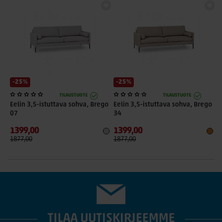
-25%
-25%
TILAUSTUOTE
TILAUSTUOTE
Eelin 3,5-istuttava sohva, Brego
Eelin 3,5-istuttava sohva, Brego
E
07
34
8
1399,00
1399,00
1
1877,00
1877,00
1
TILAA UUTISKIRJEEMME