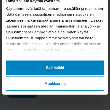
Tämä sivusto käyttää evästeitä
istuttava
Käytämme evästeitä tarjoamamme sisällön ja mainosten
räätälöimiseen, sosiaalisen median ominaisuuksien
tukemiseen ja kävijämäärämme analysoimiseen. Lisäksi
jaamme sosiaalisen median, mainosalan ja analytiikka-
alan kumppaneillemme tietoja siitä, miten käytät
sivustoamme. Kumppanimme voivat yhdistää näitä
tietoja muihin tietoihin, joita olet antanut heille tai joita on
kerätty, kun olet käyttänyt heidän palvelujaan.
Lisätietoa Googlen tietosuojakäytännöistä
tästä linkistä
.
Salli kaikki
Kysymys/vastaus saa näkyä muille
Muokkaa
LÄHETÄ