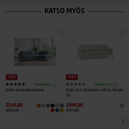
KATSO MYÖS
-25%
-25%
TILAUSTUOTE
TILAUSTUOTE
Eelin avokulmasohva
Eelin 3,5-istuttava sohva, Brego
E
31
6
2149,00
1399,00
1
2655,00
1877,00
1