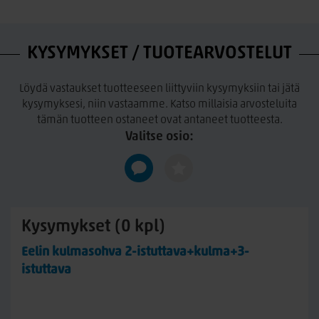
kankaan nukka on lyhyt ja mattapintainen.
Brego- kangas: 100% polyesteri. Martindale/hankausarvo 45
000, käsinpesu.
KYSYMYKSET / TUOTEARVOSTELUT
Rave Furniture on vuonna 1992 perustettu virolainen, pieni
yritys joka valmistaa sänkyjä ja sohvia. Yritys valmistaa
Löydä vastaukset tuotteeseen liittyviin kysymyksiin tai jätä
laadukkaita kalusteita joissa on kiinnitetty erityistä huomiota
kysymyksesi, niin vastaamme. Katso millaisia arvosteluita
tuotteiden ergonomiaan. Yrityksellä on yli
tämän tuotteen ostaneet ovat antaneet tuotteesta.
kahdenkymmenen vuoden kokemus huonekalujen
Valitse osio:
valmistuksesta ja suunnittelusta. Rave Furniture:n ajaton
muotoilu ja kestävyys takaa sen, että huonekaluista voi
nauttia useiden vuosien ajan.
Kysymykset (0 kpl)
Eelin kulmasohva 2-istuttava+kulma+3-
istuttava