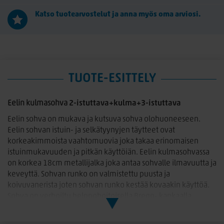
Katso tuotearvostelut ja anna myös oma arviosi.
TUOTE-ESITTELY
Eelin kulmasohva
2-istuttava+kulma+3-istuttava
Eelin sohva on mukava ja kutsuva sohva olohuoneeseen.
Eelin sohvan istuin- ja selkätyynyjen täytteet ovat
korkeakimmoista vaahtomuovia joka takaa erinomaisen
istuinmukavuuden ja pitkän käyttöiän. Eelin kulmasohvassa
on korkea 18cm metallijalka joka antaa sohvalle ilmavuutta ja
keveyttä. Sohvan runko on valmistettu puusta ja
koivuvanerista joten sohvan runko kestää kovaakin käyttöä.
Sohva on verhoiltu helppohoitoisella Brego- kankaalla.
Sohvan tyynyt ovat irrotettavat ja päälliset pestävissä.
Mitat: