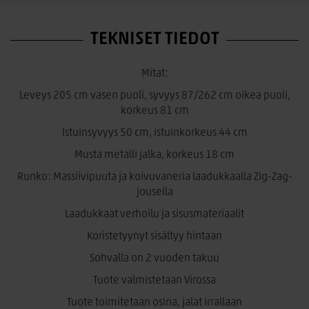
Leveys 205 cm vasen puoli, syvyys 87/262 cm oikea puoli,
TEKNISET TIEDOT
korkeus 81 cm
Istuinsyvyys 50 cm, istuinkorkeus 44 cm
Mitat:
Musta metalli jalka, korkeus 18 cm
Leveys 205 cm vasen puoli, syvyys 87/262 cm oikea puoli,
Istuintyynyt ja selkätyynyt:
korkeus 81 cm
Istuintyynyjen sisus on laadukasta ja muotonsa pitävää,
Istuinsyvyys 50 cm, istuinkorkeus 44 cm
korkeakimmoista kylmävaahtomuovia Istuintyynyt
riisuttavissa.
Musta metalli jalka, korkeus 18 cm
Runko:
Runko: Massiivipuuta ja koivuvaneria laadukkaalla Zig-Zag-
jousella
Rungossa kiinteä verhoilu. Sohva on jousitettu kestävällä Zig-
Zag-jousella. Runko valmistetaan massiivipuusta ja
Laadukkaat verhoilu ja sisusmateriaalit
koivuvanerista.
Koristetyynyt sisältyy hintaan
Kangas:
Sohvalla on 2 vuoden takuu
Sohvassa kaunis Brego-kangas. Kankaan pinta on
Tuote valmistetaan Virossa
miellyttävän pehmeä ja kankaan kudottu pinta luo siihen
Tuote toimitetaan osina, jalat irrallaan
mielenkiintoista struktuuria. Pinta ei peilaa voimakkaasti vaan