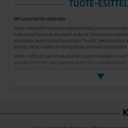
TUOTE-ESITTEL
VM Carpet Vento villamatto
Vento villamatto ihastuttaa elävyydellään ja harmonisuudel
materiaalit tanssivat sopuisasti yhdessä. Pinnassa on oikeanl
vivahteita. Vento tarkoittaa italiaksi "tuulta", joka kuvasta
ilmettä. Vento matto on miellyttävän pehmeä yhdisteltäv
Vento-matto on saanut alkunsa Vm Carpetin kutojien osaami
vuosikymmenien ajan kutomossa mestari ovat opastaneet s
opettaneet heille oppeja, joita ei koulussa opita. Yksi kuto
ansaitulle eläkkeelle hiljattain ja kutomolla haluttiin näyttä
Arin nimeä kantava Vento villamatto.
Villamatossa on käytetty erittäin laadukasta ja sertifioitu
villaa ja VM Carpetilla valmistettua kotimaista paperinarua.
sopivalla nauhakanttauksella. Maton pohjassa liukumaton 
matosta ryhdikkään. Pohjan materiaali sopii kaikille lattiama
K
lattialämmitykselle. Pohja ei jätä jälkiä lattiaan, on hajuton
kestää erinomaisesti arjessa ja juhlassa- se on käsitelty likaa