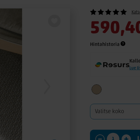
Kats
590,4
Hintahistoria
Kall
Lue l