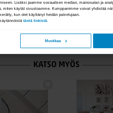
iseen. Lisäksi jaamme sosiaalisen median, mainosalan ja analy
, miten käytät sivustoamme. Kumppanimme voivat yhdistää näitä t
n kerätty, kun olet käyttänyt heidän palvelujaan.
akäytännöistä
tästä linkistä
.
Muokkaa
KATSO MYÖS