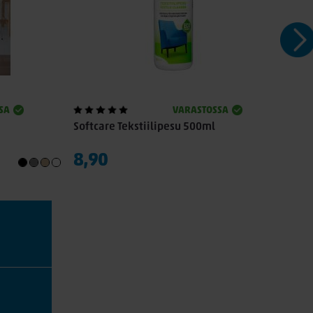
SA
VARASTOSSA
Softcare Tekstiilipesu 500ml
Sof
8,90
14