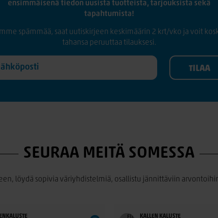
ensimmäisenä tiedon uusista tuotteista, tarjouksista sekä
tapahtumista!
mme spämmää, saat uutiskirjeen keskimäärin 2 krt/vko ja voit kos
tahansa peruuttaa tilauksesi.
SEURAA MEITÄ SOMESSA
een, löydä sopivia väriyhdistelmiä, osallistu jännittäviin arvontoihin
ENKALUSTE
KALLEN KALUSTE