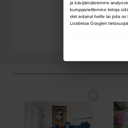
ja kävijämäärämme analysoim
kumppaneillemme tietoja siitä
olet antanut heille tai joita o
Lisätietoa Googlen tietosuoj