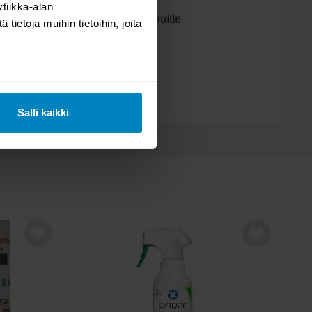
tiikka-alan
Kysymys/vastaus saa näkyä muille
ietoja muihin tietoihin, joita
LÄHETÄ
Salli kaikki