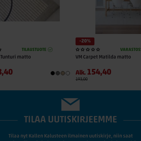
-20%
TILAUSTUOTE
VARASTOS
 Tunturi matto
VM Carpet Matilda matto
8,40
154,40
Alk.
193,00
TILAA UUTISKIRJEEMME
Tilaa nyt Kallen Kalusteen ilmainen uutiskirje, niin saat