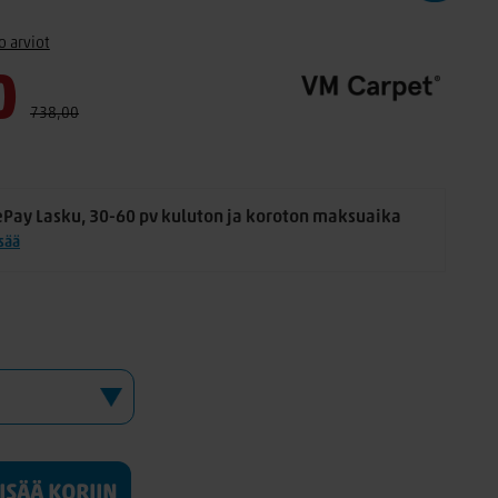
o arviot
0
738,00
ePay Lasku, 30-60 pv kuluton ja koroton maksuaika
isää
LISÄÄ KORIIN