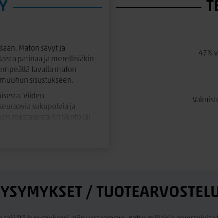
Y
T
laan. Maton sävyt ja
47% v
aista patinaa ja merellisiäkin
a lempeällä tavalla maton
ä muuhun sisustukseen.
sesta. Viiden
Valmist
euraavia sukupolvia ja
mon mestareista Ari Vento jäi
ä parhaita oppeja, jolloin syntyi
a Uuden-Seelannin huovutettua
 Matto on viimeistelty sävyyn
EVAPOLYTEX®, joka tekee
teriaaleille ja
YSYMYKSET / TUOTEARVOSTEL
 ja kierrätettävä. Vento- matto
hylkiväksi ja on täysin