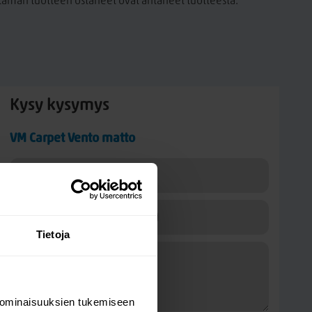
a tämän tuotteen ostaneet ovat antaneet tuotteesta.
Kysy kysymys
VM Carpet Vento matto
Tietoja
 ominaisuuksien tukemiseen