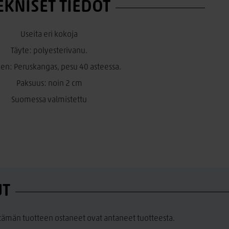
EKNISET TIEDOT
Useita eri kokoja
Täyte: polyesterivanu.
nen: Peruskangas, pesu 40 asteessa.
Paksuus: noin 2 cm
Suomessa valmistettu
UT
a tämän tuotteen ostaneet ovat antaneet tuotteesta.