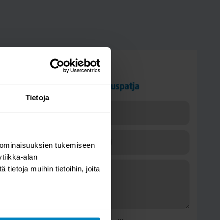
Kysy kysymys
Laatupeite Perus vanupetauspatja
Tietoja
 ominaisuuksien tukemiseen
tiikka-alan
ietoja muihin tietoihin, joita