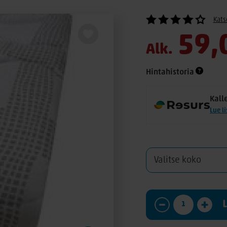
Kats
59,
Alk.
Hintahistoria
Kall
Lue l