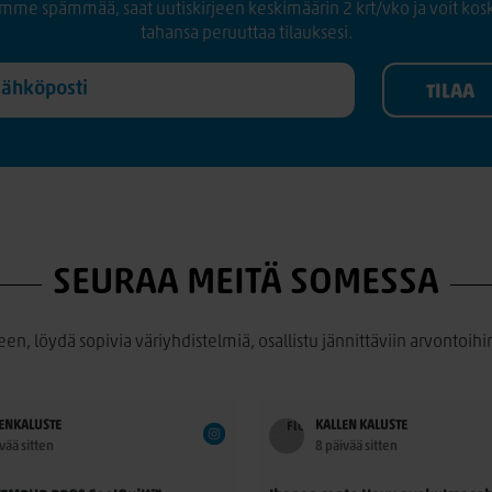
mme spämmää, saat uutiskirjeen keskimäärin 2 krt/vko ja voit kos
tahansa peruuttaa tilauksesi.
SEURAA MEITÄ SOMESSA
een, löydä sopivia väriyhdistelmiä, osallistu jännittäviin arvontoihin
ENKALUSTE
KALLEN KALUSTE
vää sitten
8 päivää sitten