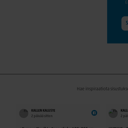
E
Hae inspiraatiota sisustuks
KALLEN KALUSTE
KALL
2 päivää sitten
2 päi