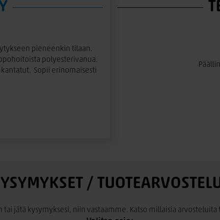
Y
T
lytykseen pieneenkin tilaan.
lppohoitoista polyesterivanua.
Päälli
i kantatut. Sopii erinomaisesti
YSYMYKSET / TUOTEARVOSTEL
n tai jätä kysymyksesi, niin vastaamme. Katso millaisia arvosteluit