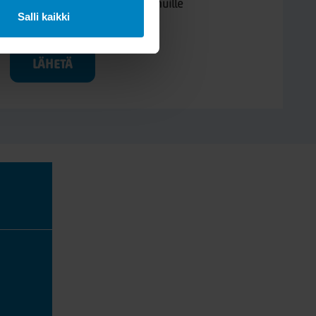
Kysymys/vastaus saa näkyä muille
Salli kaikki
LÄHETÄ