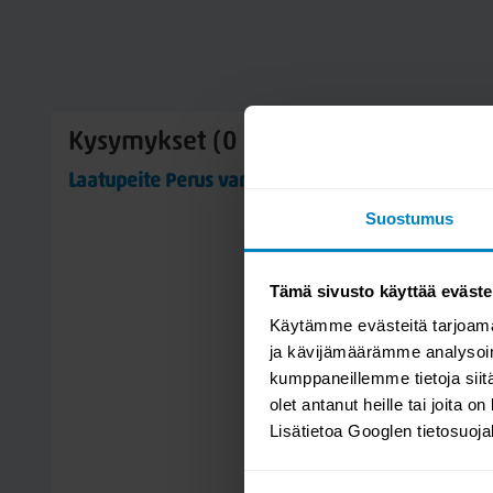
Kysymykset (0 kpl)
Laatupeite Perus vanupetauspatja
Suostumus
Tämä sivusto käyttää eväste
Käytämme evästeitä tarjoama
ja kävijämäärämme analysoim
kumppaneillemme tietoja siitä
olet antanut heille tai joita o
Lisätietoa Googlen tietosuoj