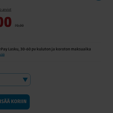
o arviot
00
70,00
ePay Lasku, 30-60 pv kuluton ja koroton maksuaika
isää
LISÄÄ KORIIN