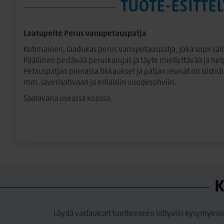
TUOTE-ESITTEL
Laatupeite Perus vanupetauspatja
Kotimainen, laadukas perus vanupetauspatja, joka sopii säi
Päällinen pestävää peruskangas ja täyte miellyttävää ja he
Petauspatjan pinnassa tikkaukset ja patjan reunat on siistist
mm. laverisohvaan ja erilaisiin vuodesohviin.
Saatavana useassa koossa.
K
Löydä vastaukset tuotteeseen liittyviin kysymyksii