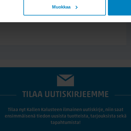
Muokkaa
TILAA UUTISKIRJEEMME
Tilaa nyt Kallen Kalusteen ilmainen uutiskirje, niin saat
ensimmäisenä tiedon uusista tuotteista, tarjouksista sekä
tapahtumista!