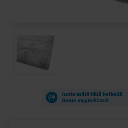
Tuote esillä tällä hetkellä
Oulun myymälässä!