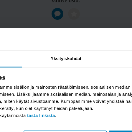
Valitse osio:
Yksityiskohdat
itä
mme sisällön ja mainosten räätälöimiseen, sosiaalisen median
iseen. Lisäksi jaamme sosiaalisen median, mainosalan ja analy
, miten käytät sivustoamme. Kumppanimme voivat yhdistää näitä t
n kerätty, kun olet käyttänyt heidän palvelujaan.
akäytännöistä
tästä linkistä
.