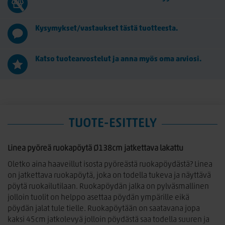
Kysymykset/vastaukset tästä tuotteesta.
Katso tuotearvostelut ja anna myös oma arviosi.
TUOTE-ESITTELY
Linea pyöreä ruokapöytä Ø138cm jatkettava lakattu
Oletko aina haaveillut isosta pyöreästä ruokapöydästä? Linea
on jatkettava ruokapöytä, joka on todella tukeva ja näyttävä
pöytä ruokailutilaan. Ruokapöydän jalka on pylväsmallinen
jolloin tuolit on helppo asettaa pöydän ympärille eikä
pöydän jalat tule tielle. Ruokapöytään on saatavana jopa
kaksi 45cm jatkolevyä jolloin pöydästä saa todella suuren ja