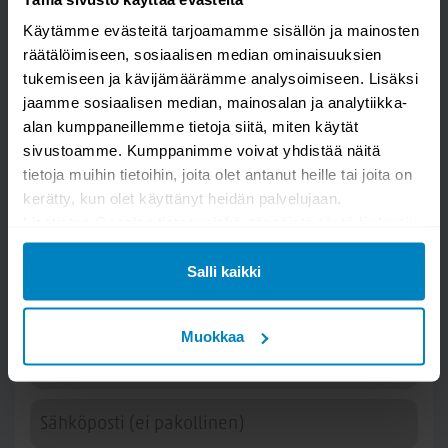
- Kallen Kaluste Verkkokauppa
Käytämme evästeitä tarjoamamme sisällön ja mainosten
räätälöimiseen, sosiaalisen median ominaisuuksien
tukemiseen ja kävijämäärämme analysoimiseen. Lisäksi
jaamme sosiaalisen median, mainosalan ja analytiikka-
alan kumppaneillemme tietoja siitä, miten käytät
sivustoamme. Kumppanimme voivat yhdistää näitä
tietoja muihin tietoihin, joita olet antanut heille tai joita on
kerätty, kun olet käyttänyt heidän palvelujaan.
Lisätietoa Googlen tietosuojakäytännöistä
tästä linkistä
.
Kysy kysymys
Salli kaikki
Linea pyöreä ruokapöytä Ø138cm jatkettava
lakattu
Muokkaa