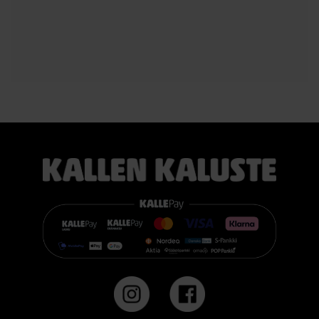
Voit valita kahdesta eri tuntumasta juuri itsellesi sopivan
vaihtoehdon:
TEMPUR PRO® Medium tarjoaa tasapainoisen yhdistelmän
pehmeää mukautuvuutta ja ergonomista tukea. Se sopii
erinomaisesti useimmille nukkujille.
TEMPUR PRO® Firm tarjoaa napakamman tuntuman ja
voimakkaamman tuen. Se on erinomainen valinta sinulle, joka
pidät jämäkästä nukkuma-alustasta.
👉 Katso lisää:
https://www.kallenkaluste.fi/fi/product/43292/tempur-
flexible-base-sanky-180x200-21-cm-patjalla
#TEMPUR #sänky #oulu #paremmatunet #nukkumisergonomia