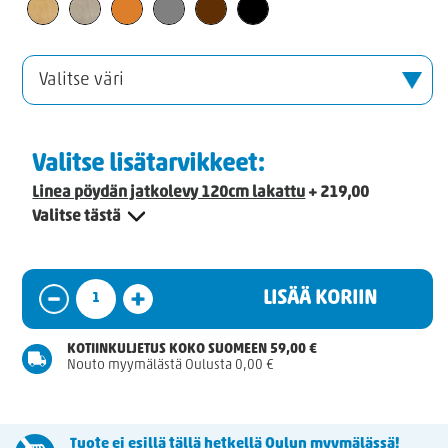
Valitse lisätarvikkeet:
Linea pöydän jatkolevy 120cm lakattu
+ 219,00
Valitse tästä
LISÄÄ KORIIN
KOTIINKULJETUS KOKO SUOMEEN 59,00 €
Nouto myymälästä Oulusta 0,00 €
Tuote ei esillä tällä hetkellä Oulun myymälässä!