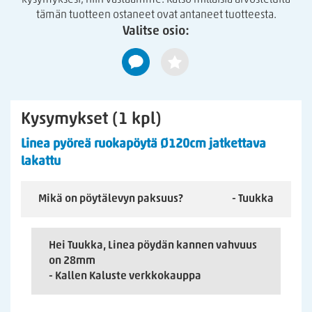
voi aiheuttaa halkeamia.
kysymyksesi, niin vastaamme. Katso millaisia arvosteluita
tämän tuotteen ostaneet ovat antaneet tuotteesta.
Pyyhkiminen kostealla/nihkeällä siivouspyyhkeellä. Varottava
Valitse osio:
runsasta veden käyttöä ja pitkäaikaista nesteen vaikutusta.
Roiskeet ja tahrat on poistettava välittömästi kostealla
liinalla.
Kysymykset (1 kpl)
Linea pyöreä ruokapöytä Ø120cm jatkettava
lakattu
Mikä on pöytälevyn paksuus?
- Tuukka
Hei Tuukka, Linea pöydän kannen vahvuus
on 28mm
- Kallen Kaluste verkkokauppa