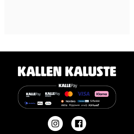
Voit valita kahdesta eri tuntumasta juuri itsellesi sopivan
vaihtoehdon:
TEMPUR PRO® Medium tarjoaa tasapainoisen yhdistelmän
pehmeää mukautuvuutta ja ergonomista tukea. Se sopii
erinomaisesti useimmille nukkujille.
TEMPUR PRO® Firm tarjoaa napakamman tuntuman ja
voimakkaamman tuen. Se on erinomainen valinta sinulle, joka
pidät jämäkästä nukkuma-alustasta.
👉 Katso lisää:
https://www.kallenkaluste.fi/fi/product/43292/tempur-
flexible-base-sanky-180x200-21-cm-patjalla
#TEMPUR #sänky #oulu #paremmatunet #nukkumisergonomia