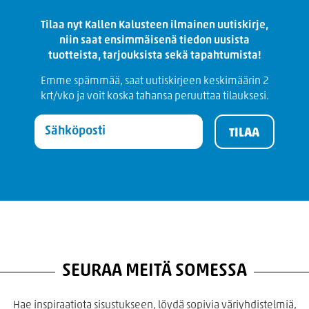
Tilaa nyt Kallen Kalusteen ilmainen uutiskirje,
niin saat ensimmäisenä tiedon uusista
tuotteista, tarjouksista sekä tapahtumista!
Emme spämmää, saat uutiskirjeen keskimäärin 2
krt/vko ja voit koska tahansa peruuttaa tilauksesi.
SEURAA MEITÄ SOMESSA
Hae inspiraatiota sisustukseen, löydä sopivia väriyhdistelmiä,