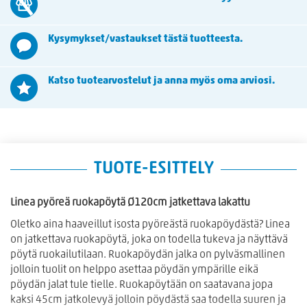
Kysymykset/vastaukset tästä tuotteesta.
Katso tuotearvostelut ja anna myös oma arviosi.
TUOTE-ESITTELY
Linea pyöreä ruokapöytä Ø120cm jatkettava lakattu
Oletko aina haaveillut isosta pyöreästä ruokapöydästä? Linea
on jatkettava ruokapöytä, joka on todella tukeva ja näyttävä
pöytä ruokailutilaan. Ruokapöydän jalka on pylväsmallinen
jolloin tuolit on helppo asettaa pöydän ympärille eikä
pöydän jalat tule tielle. Ruokapöytään on saatavana jopa
kaksi 45cm jatkolevyä jolloin pöydästä saa todella suuren ja