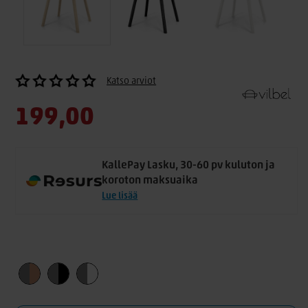
Katso arviot
199,00
KallePay Lasku, 30-60 pv kuluton ja
koroton maksuaika
Lue lisää