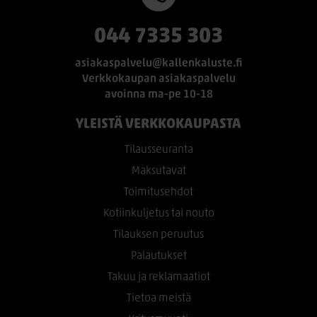
044 7335 303
asiakaspalvelu@kallenkaluste.fi
Verkkokaupan asiakaspalvelu
avoinna ma-pe 10-18
YLEISTÄ VERKKOKAUPASTA
Tilausseuranta
Maksutavat
Toimitusehdot
Kotiinkuljetus tai nouto
Tilauksen peruutus
Palautukset
Takuu ja reklamaatiot
Tietoa meistä