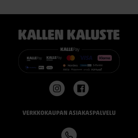
erinomaisesti useimmille nukkujille.
TEMPUR PRO® Firm tarjoaa napakamman tuntuman ja
voimakkaamman tuen. Se on erinomainen valinta sinulle, joka
pidät jämäkästä nukkuma-alustasta.
👉 Katso lisää:
https://www.kallenkaluste.fi/fi/product/43292/tempur-
flexible-base-sanky-180x200-21-cm-patjalla
#TEMPUR #sänky #oulu #paremmatunet #nukkumisergonomia
VERKKOKAUPAN ASIAKASPALVELU