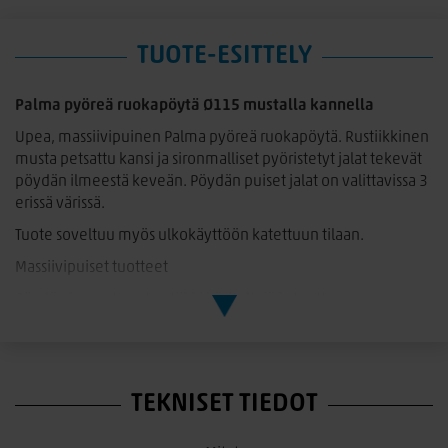
TUOTE-ESITTELY
Palma pyöreä ruokapöytä Ø115 mustalla kannella
Upea, massiivipuinen Palma pyöreä ruokapöytä. Rustiikkinen
musta petsattu kansi ja sironmalliset pyöristetyt jalat tekevät
pöydän ilmeestä keveän. Pöydän puiset jalat on valittavissa 3
erissä värissä.
Tuote soveltuu myös ulkokäyttöön katettuun tilaan.
Massiivipuiset tuotteet
Pöydän kannet ovat antiikki käsiteltyjä ja tuotteen
luonteeseen kuuluu puun eläväpinta ja rosoisuus. Lankut
vedetään harjauskoneen läpi, jolla luodaan rustiikkinen ja
epätasainen pinta. Näin saadaan oksat ym. muut puun
luonnolliset epätasaisuudet kauniisti esille. Sydänpuu luo
TEKNISET TIEDOT
pintaan uria ja epätasaisuuksia, jotka kuuluvat tuotteen
ilmeeseen.