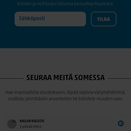
krt/vko ja voit koska tahansa peruuttaa tilauksesi.
SEURAA MEITÄ SOMESSA
Hae inspiraatiota sisustukseen, löydä sopivia väriyhdistelmiä,
osallistu jännittäviin arvontoihin tai tirkistele muuten vain.
KALLEN KALUSTE
3 päivää sitten