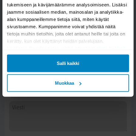
tukemiseen ja kävijämäärämme analysoimiseen. Lisäksi
jaamme sosiaalisen median, mainosalan ja analytiikka-
alan kumppaneillemme tietoja siitä, miten käytät
sivustoamme. Kumppanimme voivat yhdistää näitä
Kysy kysymys
tietoja muihin tietoihin, joita olet antanut heille tai joita on
kerätty, kun olet käyttänyt heidän palvelujaan.
Lisätietoa Googlen tietosuojakäytännöistä
tästä linkistä
.
Palma pyöreä ruokapöytä Ø115 mustalla
kannella
Salli kaikki
Muokkaa