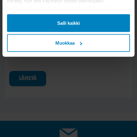
kerätty, kun olet käyttänyt heidän palvelujaan.
Lisätietoa Googlen tietosuojakäytännöistä
tästä linkistä
.
Salli kaikki
Muokkaa
Kysymys/vastaus saa näkyä muille
LÄHETÄ