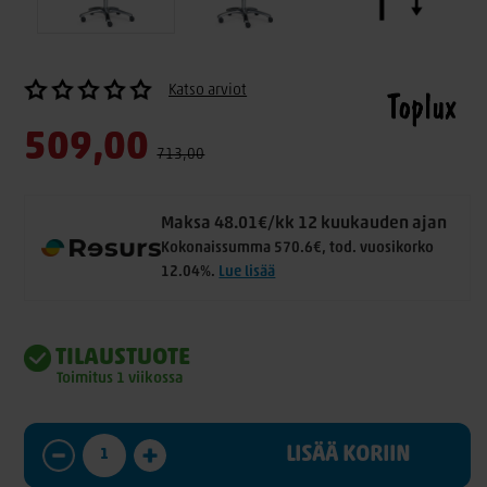
Katso arviot
509,00
713,00
Maksa 48.01€/kk 12 kuukauden ajan
Kokonaissumma 570.6€, tod. vuosikorko
12.04%.
Lue lisää
TILAUSTUOTE
Toimitus 1 viikossa
LISÄÄ KORIIN