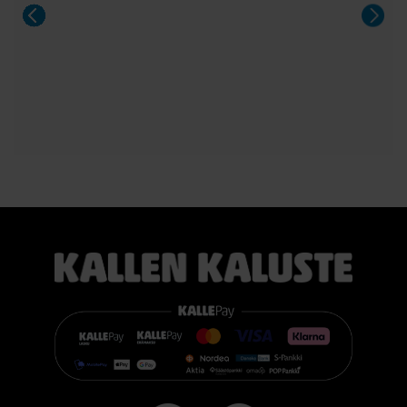
illallisiin.
#casøfurniture #oulu #tammihuonekalu #sisustus
#kallenkaluste