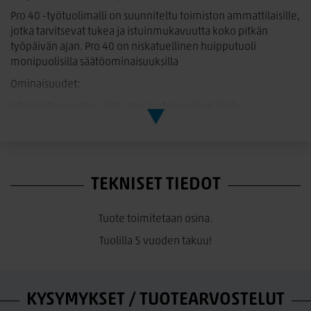
Pro 40 -työtuolimalli on suunniteltu toimiston ammattilaisille,
jotka tarvitsevat tukea ja istuinmukavuutta koko pitkän
työpäivän ajan. Pro 40 on niskatuellinen huipputuoli
monipuolisilla säätöominaisuuksilla
Ominaisuudet:
Istuinkaltevuuden säätö, myös eteenpäin kallistus
Istuinsyvyyden säätö
Selkänojankaltevuuden säätö
Istujan painon mukaan säädettävä keinumekanismi
TEKNISET TIEDOT
Korkeus- ja leveyssuunnassa säädettävät käsinojat
Korkeus- ja syvyyssuunnassa säädettävä niskatuki
Tuote toimitetaan osina.
Selkänojan korkeussäätö liftup mekanismilla
Tuolilla 5 vuoden takuu!
Pehmeät PU-pyörät koville lattiapinnoille
Mitat:
KYSYMYKSET / TUOTEARVOSTELUT
Jalkaristikon halkaisija: 72 cm