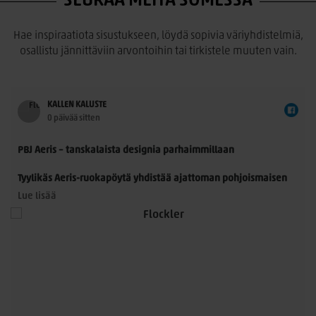
SEURAA MEITÄ SOMESSA
Hae inspiraatiota sisustukseen, löydä sopivia väriyhdistelmiä,
osallistu jännittäviin arvontoihin tai tirkistele muuten vain.
KALLEN KALUSTE
0 päivää sitten
PBJ Aeris – tanskalaista designia parhaimmillaan
Tyylikäs Aeris-ruokapöytä yhdistää ajattoman pohjoismaisen
muotoilun ja käytännöllisyyden. Morten Svendsenin
Lue lisää
suunnittelemassa pöydässä on kauniisti muotoillut
massiivitammijalat ja useita laadukkaita kansivaihtoehtoja.
Pöytä sopii 8–14 hengelle, ja sitä voidaan jatkaa yhdellä tai
kahdella jatkolevyllä. Saatavana Fenix- ja HPL-laminaatilla
sekä upeilla tammiviilu- ja pähkinäsävyisillä pinnoilla.
Aeris on näyttävä valinta niin arkeen kuin suurempiinkin