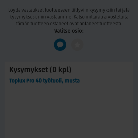
Istuimen korkeus: 46-61 cm
Löydä vastaukset tuotteeseen liittyviin kysymyksiin tai jätä
kysymyksesi, niin vastaamme. Katso millaisia arvosteluita
Istuimen leveys: 51 cm
tämän tuotteen ostaneet ovat antaneet tuotteesta.
Istuimen syvyys: 51 cm
Valitse osio:
Selkänojan korkeus: 54 cm
Selkänojan leveys: 47 cm
Selkänojan korkeuden säätövara: 7 cm
Käsinojien leveyden säätövara: 4,5 cm
Kysymykset (0 kpl)
Käsinojien korkeuden säätövara: 6 cm
Toplux Pro 40 työtuoli, musta
Värit: musta, harmaa ja sininen
Tuolilla 5 vuoden takuu!
Hinta sisältää käsinojat.