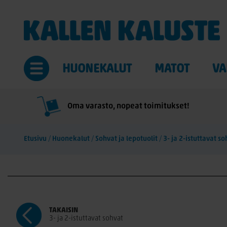
HUONEKALUT
MATOT
VA
Oma varasto, nopeat toimitukset!
Etusivu
/
Huonekalut
/
Sohvat ja lepotuolit
/
3- ja 2-istuttavat so
TAKAISIN
3- ja 2-istuttavat sohvat