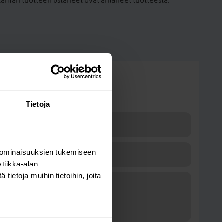
a tämän tuotteen ostaneet ovat antaneet tuotteesta.
Kysy kysymys
Halla 3-istuttava sohva
Tietoja
 ominaisuuksien tukemiseen
tiikka-alan
ietoja muihin tietoihin, joita