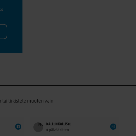
ka
 tai tirkistele muuten vain.
KALLENKALUSTE
4 päivää sitten