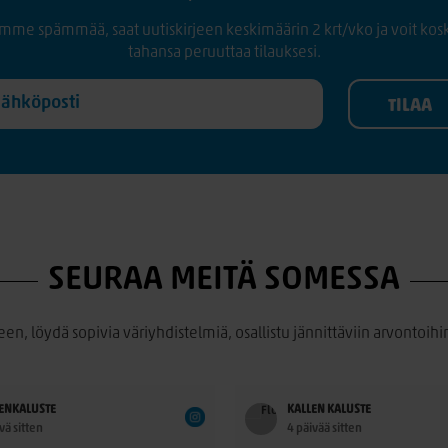
mme spämmää, saat uutiskirjeen keskimäärin 2 krt/vko ja voit kos
tahansa peruuttaa tilauksesi.
SEURAA MEITÄ SOMESSA
een, löydä sopivia väriyhdistelmiä, osallistu jännittäviin arvontoihin
ENKALUSTE
KALLEN KALUSTE
vä sitten
4 päivää sitten