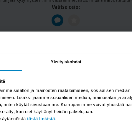
n tai jätä kysymyksesi, niin vastaamme. Katso millaisia arvosteluit
Valitse osio:
kestävällä NoSag-teräsjousella.
Nukkapintaiset kankaat
unnelman luomiseen. Kangas on
verhoiluun.
Yksityiskohdat
 5, vesipesu 30 astetta.
 Lisävarusteena saatavissa
itä
mme sisällön ja mainosten räätälöimiseen, sosiaalisen median
valmistetaan Norosen tehtaalla
iseen. Lisäksi jaamme sosiaalisen median, mainosalan ja analy
1 luokiteltuja materiaaleja
, miten käytät sivustoamme. Kumppanimme voivat yhdistää näitä t
isiä. Pitkä, yli 50 vuoden
n kerätty, kun olet käyttänyt heidän palvelujaan.
yöntää tuotteilleen 15 vuoden
akäytännöistä
tästä linkistä
.