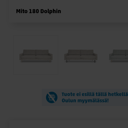
Mito 180 Dolphin
Tuote ei esillä tällä hetkell
Oulun myymälässä!