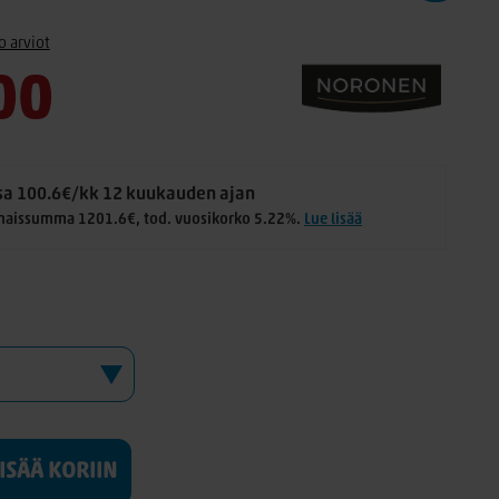
o arviot
00
a 100.6€/kk 12 kuukauden ajan
naissumma 1201.6€, tod. vuosikorko 5.22%.
Lue lisää
LISÄÄ KORIIN