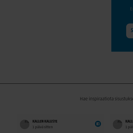
E
Hae inspiraatiota sisustuks
KALLEN KALUSTE
KALL
1 päivä sitten
1 päi