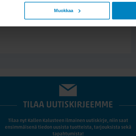
Muokkaa
TILAA UUTISKIRJEEMME
Tilaa nyt Kallen Kalusteen ilmainen uutiskirje, niin saat
ensimmäisenä tiedon uusista tuotteista, tarjouksista sekä
tapahtumista!