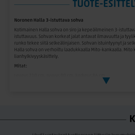
TUOTE-ESITTEL
Noronen Halla 3-istuttava sohva
Kotimainen Halla sohva on siro ja kepeäilmeinen 3-istuttava
istuttavuus. Sohvan korkeat jalat antavat ilmavuutta ja tyyli
runko tekee siitä selkeälinjaisen. Sohvan istuintyynyt ja sel
Halla sohva on verhoiltu laadukkaalla Mito-kankaalla. Mito 
lianhylkivyyskäsittely.
Mitat:
Leveys 210 cm, syvyys 90 cm, korkeus 86 cm
Istuinkorkeus 45 cm, istuinsyvyys 56 cm
Jalan väri valittavissa: musta tai harmaa metalli, puinen ka
Jalan korkeus 18 cm
Istuin- ja selkätyynyt:
K
Istuintyynyissä jämäkkä tyynyt, joka on miellyttävä istua j
Selkätyynyt Eco Soft- täytteellä Kaksipuoleisesti verhoiltuj