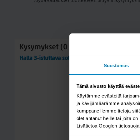
Löydä vastaukset tuotteeseen liittyviin kysymyksii
varustettuna.
Runko:
Rungossa kiinteä verhoilu. Kotimainen sohva on jousitettu 
Runko valmistetaan massiivipuusta ja koivuvanerista.
Kangas verhoilu:
Kysymykset (0 kpl)
Mito kangas on pehmeäpintainen kudottu verhoilukangas. 
sopivat täydellisesti kodikkaan, lämpimän ja tyylikkään t
Halla 3-istuttava sohva
vesipestävä ja sopii sekä huonekalujen, että irtopäällisten 
Suostumus
Mito-kangas: Martindale 40 000, Pilling 4 / 5, Valonkesto 4 /
Saatavana myös useilla kangasverhoiluilla sekä nahkaisena.
Tämä sivusto käyttää eväste
vaihtopäälliset! Kysy lisää myymälästä.
Käytämme evästeitä tarjoama
Kotimainen, turvallisista raaka-aineista valmistettu tuote 
ja kävijämäärämme analysoim
Savon sydämessä Rautalammilla. Raaka-aineina käytetään M
kumppaneillemme tietoja siitä
joka tarkoittaa sitä, että kaikki tuotteet ovat allergiaystäväll
olet antanut heille tai joita o
kokemus sohvien valmistuksesta on laadun tae ja tehdas m
Lisätietoa Googlen tietosuoj
runko-ja jousistotakuun