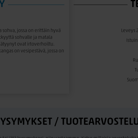
Y
T
 sohva, jossa on erittäin hyvä
Leveys 
kkyyttä sohvalle ja matala
Istui
kätyynyt ovat irtoverhoiltu.
kangas on vesipestävä, jossa on
Ru
T
Suoma
rtio luonnonväri koivu tai musta
YSYMYKSET / TUOTEARVOSTEL
a palautuu muotoonsa hyvin.
a kääntötyynyjä, vetoketjulla