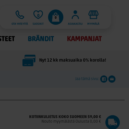
0
0
OTA YHTEYTTÄ
SUOSIKIT
ASIAKASTILI
MYYMÄLÄ
STEET
BRÄNDIT
KAMPANJAT
Nyt 12 kk maksuaika 0% korolla!
Jaa tämä sivu:
KOTIINKULJETUS KOKO SUOMEEN 59,00 €
Nouto myymälästä Oulusta 0,00 €