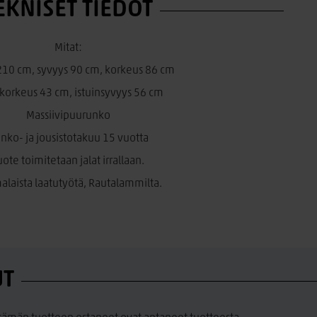
EKNISET TIEDOT
Mitat:
210 cm, syvyys 90 cm, korkeus 86 cm
nkorkeus 43 cm, istuinsyvyys 56 cm
Massiivipuurunko
nko- ja jousistotakuu 15 vuotta
uote toimitetaan jalat irrallaan.
laista laatutyötä, Rautalammilta.
UT