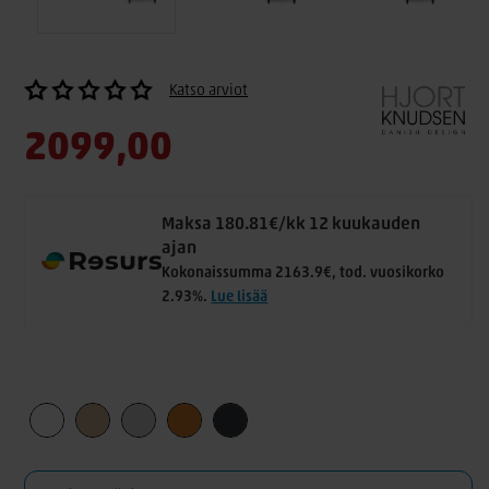
Katso arviot
2099,00
Maksa 180.81€/kk 12 kuukauden
ajan
Kokonaissumma 2163.9€, tod. vuosikorko
2.93%.
Lue lisää