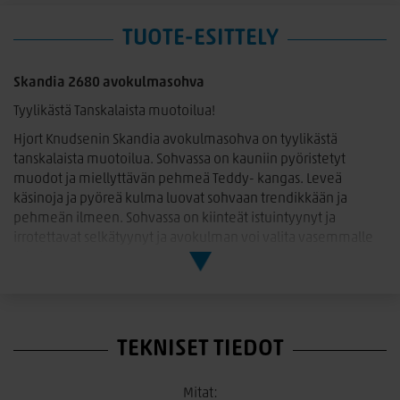
TUOTE-ESITTELY
Skandia 2680 avokulmasohva
Tyylikästä Tanskalaista muotoilua!
Hjort Knudsenin Skandia avokulmasohva on tyylikästä
tanskalaista muotoilua. Sohvassa on kauniin pyöristetyt
muodot ja miellyttävän pehmeä Teddy- kangas. Leveä
käsinoja ja pyöreä kulma luovat sohvaan trendikkään ja
pehmeän ilmeen. Sohvassa on kiinteät istuintyynyt ja
irrotettavat selkätyynyt ja avokulman voi valita vasemmalle
tai oikealle puolelle. Korkea 16 cm korkea puinen jalka tekee
sohvasta keveän näköisen.
Kangasverhoilu:
Sohva on verhoiltu laadukkaalla Teddy- kankaalla. Kankaassa
TEKNISET TIEDOT
on ihanan pehmeä nukkapinta, joka tuntuu ihoa vasten
miellyttävältä. Pinnassa on trendikäs teddymäinen struktuuri.
Valitse 5 kaunista väristä.
Mitat: