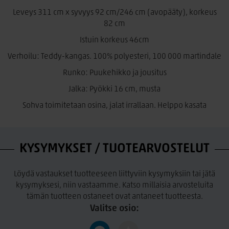
Materiaali: 100% Polyesteri, Martindale 100 000.
Leveys 311 cm x syvyys 92 cm/246 cm (avopääty), korkeus
82 cm
Istuin- ja selkätyynyt:
Istuin korkeus 46cm
Kiinteissä istuintyynyissä on käytetty kylmävaahtomuovia
joka säilyttää elastisuutensa ja kestää kuormitusta
Verhoilu: Teddy-kangas. 100% polyesteri, 100 000 martindale
huomattavasi paremmin verrattuna tavanomaiseen
Runko: Puukehikko ja jousitus
polyeetterivaahtomuoviin. Selkänojissa on sisuksena
Jalka: Pyökki 16 cm, musta
vaahtomuovirouhe ja niissä on irrotettavat päälliset.
Sohva toimitetaan osina, jalat irrallaan. Helppo kasata
Käsinojan leveys:
26 cm
Räätälöi unelmiesi sohva myymälässämme!
Verhoilu joko nahka/kn, kokonahkaisena tai kankaisena.
KYSYMYKSET / TUOTEARVOSTELUT
Sohva on räätälöitävissä mieleisekseen. Sohvaan on
saatavana useita eri kangas- ja nahkavärejä,
kokonahkaisena, sähkötoiminen recliner-mekanismi,
Löydä vastaukset tuotteeseen liittyviin kysymyksiin tai jätä
niskatuki ja erilaisia jalkavaihtoehtoja.
kysymyksesi, niin vastaamme. Katso millaisia arvosteluita
tämän tuotteen ostaneet ovat antaneet tuotteesta.
Hinta alkaen ilman mekanismia ja niskatyynyä, kangas
Valitse osio:
verhoilulla.
Hjort Knudsen- Tanskalaista mukavuutta jo vuodesta 1973.