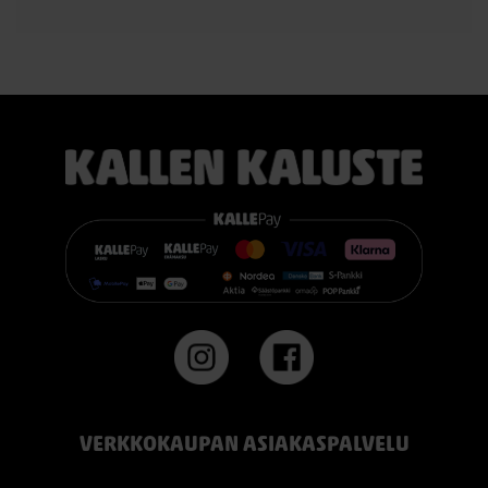
TEMPUR PRO® Medium tarjoaa tasapainoisen yhdistelmän
pehmeää mukautuvuutta ja ergonomista tukea. Se sopii
erinomaisesti useimmille nukkujille.
TEMPUR PRO® Firm tarjoaa napakamman tuntuman ja
voimakkaamman tuen. Se on erinomainen valinta sinulle, joka
pidät jämäkästä nukkuma-alustasta.
👉 Katso lisää:
https://www.kallenkaluste.fi/fi/product/43292/tempur-
flexible-base-sanky-180x200-21-cm-patjalla
#TEMPUR #sänky #oulu #paremmatunet #nukkumisergonomia
VERKKOKAUPAN ASIAKASPALVELU