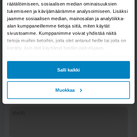
räätälöimiseen, sosiaalisen median ominaisuuksien
tukemiseen ja kävijämäärämme analysoimiseen. Lisäksi
jaamme sosiaalisen median, mainosalan ja analytiikka-
alan kumppaneillemme tietoja siitä, miten käytät
sivustoamme. Kumppanimme voivat yhdistää näitä
tietoja muihin tietoihin, joita olet antanut heille tai joita on
Kysy kysymys
kerätty, kun olet käyttänyt heidän palvelujaan.
Lisätietoa Googlen tietosuojakäytännöistä
tästä linkistä
.
Skandia 2680 avokulmasohva
Salli kaikki
Muokkaa