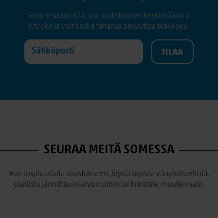
Emme spämmää, saat uutiskirjeen keskimäärin 2
krt/vko ja voit koska tahansa peruuttaa tilauksesi.
SEURAA MEITÄ SOMESSA
Hae inspiraatiota sisustukseen, löydä sopivia väriyhdistelmiä,
osallistu jännittäviin arvontoihin tai tirkistele muuten vain.