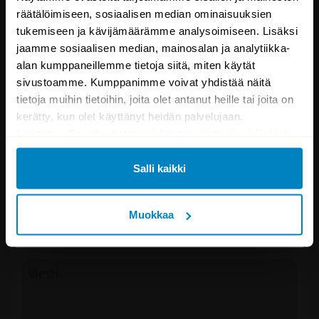
räätälöimiseen, sosiaalisen median ominaisuuksien
Tilaamalla uutiskirjeemme, saat 10 € alekoodin,
tukemiseen ja kävijämäärämme analysoimiseen. Lisäksi
jonka voit hyödyntää heti yli 100 € ostoksessasi.
jaamme sosiaalisen median, mainosalan ja analytiikka-
Lähetämme uutiskirjeitä 1-2 krt/viikossa.
alan kumppaneillemme tietoja siitä, miten käytät
Voit koska tahansa perua tilauksen.
sivustoamme. Kumppanimme voivat yhdistää näitä
tietoja muihin tietoihin, joita olet antanut heille tai joita on
kerätty, kun olet käyttänyt heidän palvelujaan.
Kysy kysymys
Lisätietoa Googlen tietosuojakäytännöistä
tästä linkistä
.
Empire Lux jenkkisänky 120x200
Salli kaikki
Muokkaa