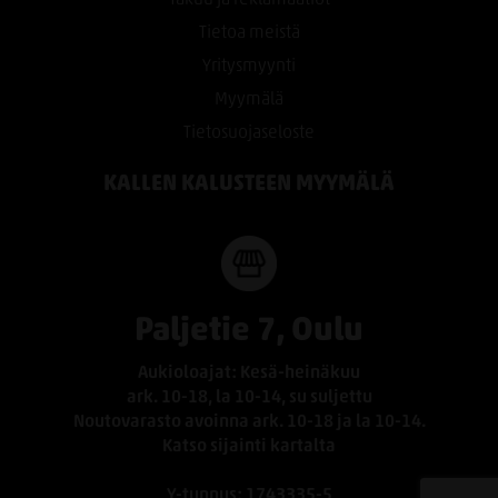
Tietoa meistä
Yritysmyynti
Myymälä
Tietosuojaseloste
KALLEN KALUSTEEN MYYMÄLÄ
Paljetie 7, Oulu
Aukioloajat: Kesä-heinäkuu
ark. 10-18, la 10-14, su suljettu
Noutovarasto avoinna ark. 10-18 ja la 10-14.
Katso sijainti kartalta
Y-tunnus: 1743335-5