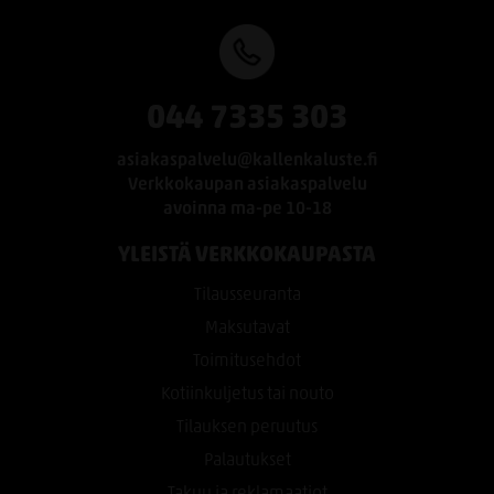
044 7335 303
asiakaspalvelu@kallenkaluste.fi
Verkkokaupan asiakaspalvelu
avoinna ma-pe 10-18
YLEISTÄ VERKKOKAUPASTA
Tilausseuranta
Maksutavat
Toimitusehdot
Kotiinkuljetus tai nouto
Tilauksen peruutus
Palautukset
Takuu ja reklamaatiot