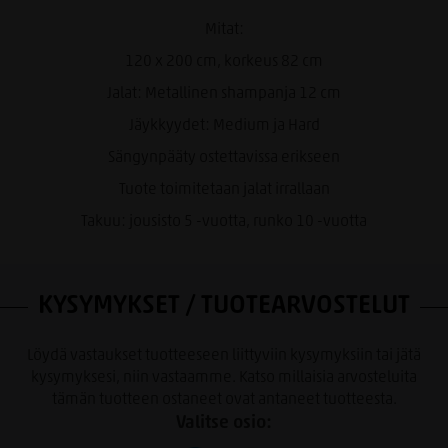
on läpituftattu.
Mitat:
Huomaathan, että sänky on normaalia korkeampi.
120 x 200 cm, korkeus 82 cm
120 x 200 cm jenkkisänky sisältää 120x200 cm runkopatjan +
jenkin yhtenäinen 120cm välipatja + 120 cm sijauspatja +
Jalat: Metallinen shampanja 12 cm
jalkasarjat
Jäykkyydet: Medium ja Hard
Välipatjan 120x200 cm 5-vyöhyke, joustin 1,8/2,0/ HS foam
Sängynpääty ostettavissa erikseen
Medium runkopatja- 5-vyöhyke, joustin 1,8/2,0 HR35
Tuote toimitetaan jalat irrallaan
vaahtomuovi
Takuu: jousisto 5 -vuotta, runko 10 -vuotta
Hard runkopatja- 5-vyöhyke, joustin 2,0/2,1 HR35
vaahtomuovi
Verhoilukangas: Vogue sametti, 100% polyesteri, martindale
KYSYMYKSET / TUOTEARVOSTELUT
105 000
Sängynpääty myydään erikseen!
Löydä vastaukset tuotteeseen liittyviin kysymyksiin tai jätä
kysymyksesi, niin vastaamme. Katso millaisia arvosteluita
tämän tuotteen ostaneet ovat antaneet tuotteesta.
Valitse osio: