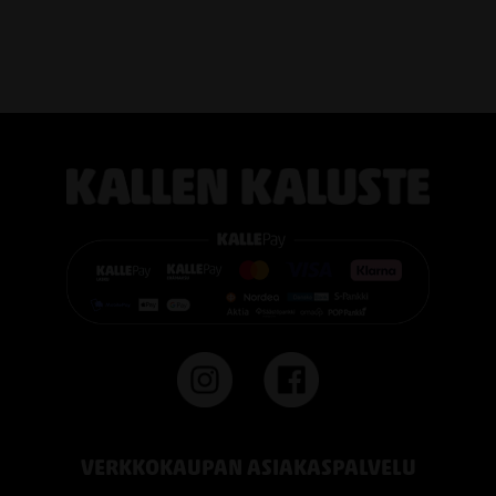
TEMPUR PRO® Medium tarjoaa tasapainoisen yhdistelmän
pehmeää mukautuvuutta ja ergonomista tukea. Se sopii
erinomaisesti useimmille nukkujille.
TEMPUR PRO® Firm tarjoaa napakamman tuntuman ja
voimakkaamman tuen. Se on erinomainen valinta sinulle, joka
pidät jämäkästä nukkuma-alustasta.
👉 Katso lisää:
https://www.kallenkaluste.fi/fi/product/43292/tempur-
flexible-base-sanky-180x200-21-cm-patjalla
#TEMPUR #sänky #oulu #paremmatunet #nukkumisergonomia
VERKKOKAUPAN ASIAKASPALVELU