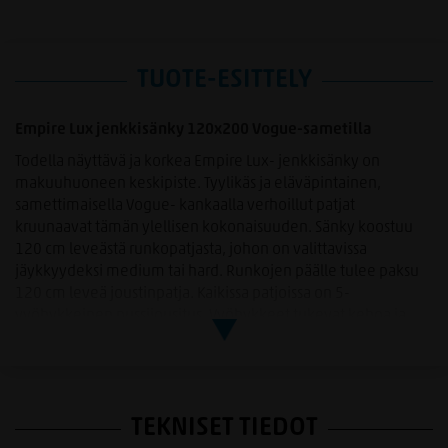
TUOTE-ESITTELY
Empire Lux jenkkisänky 120x200 Vogue-sametilla
Todella näyttävä ja korkea Empire Lux- jenkkisänky on
makuuhuoneen keskipiste. Tyylikäs ja eläväpintainen,
samettimaisella Vogue- kankaalla verhoillut patjat
kruunaavat tämän ylellisen kokonaisuuden. Sänky koostuu
120 cm leveästä runkopatjasta, johon on valittavissa
jäykkyydeksi medium tai hard. Runkojen päälle tulee paksu
120 cm leveä joustinpatja. Kaikissa patjoissa on 5-
vyöhykkeinen pussijousitus. Vyöhykkeet tukevat kehoa ja
sängyn bonnel-jousi ja kaksi pussijousikerrosta antavat
nukkujalle erinomaisen ergonomisen tuen. Sänkyyn sisältyy
käännettävä 9 cm sijauspatja jossa on pehmeämpi puoli ja
kovempi puoli. Sijauspatjan toisella puolella on puuvillaa
TEKNISET TIEDOT
(kesäpuoli) ja toisella lampaanvillaa (talvipuoli). Petauspatja