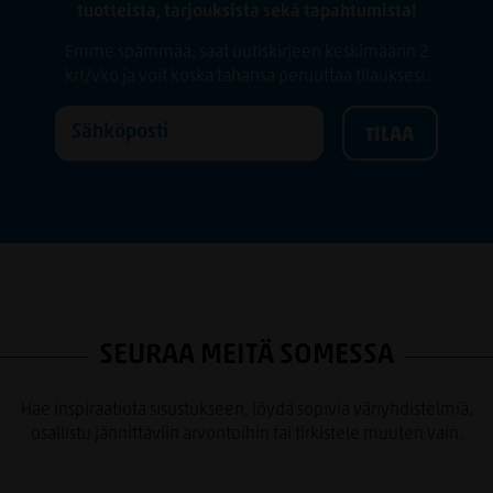
tuotteista, tarjouksista sekä tapahtumista!
Emme spämmää, saat uutiskirjeen keskimäärin 2
krt/vko ja voit koska tahansa peruuttaa tilauksesi.
SEURAA MEITÄ SOMESSA
Hae inspiraatiota sisustukseen, löydä sopivia väriyhdistelmiä,
osallistu jännittäviin arvontoihin tai tirkistele muuten vain.