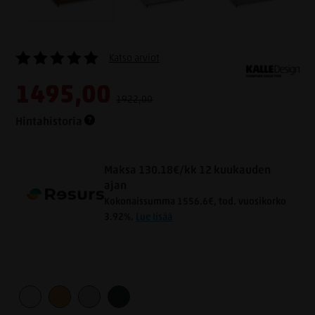
Katso arviot
1495,00
1922,00
Hintahistoria
Maksa 130.18€/kk 12 kuukauden
ajan
Kokonaissumma 1556.6€, tod. vuosikorko
3.92%.
Lue lisää