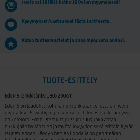
Tuote esillä tällä hetkellä Oulun myymälässä!
Kysymykset/vastaukset tästä tuotteesta.
Katso tuotearvostelut ja anna myös oma arviosi.
TUOTE-ESITTELY
Eden 6 jenkkisänky 180x200cm
Eden 6 on laadukas kotimainen jenkkisänky jossa on hyvin
myötäilevä 5-vyöhyke pussijousisto. Eden 6 jenkkisängyssä
on koteloitu Eden-Premium pussijousitus, joka antaa
nukkujalle hyvän tuen ja myötäilevyyden sekä erittäin hyvän
reunatuennan. Sängyn hartian kohdalla on pehmeämpi