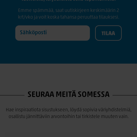
Emme spämmää, saat uutiskirjeen keskimäärin 2
krt/vko ja voit koska tahansa peruuttaa tilauksesi.
SEURAA MEITÄ SOMESSA
Hae inspiraatiota sisustukseen, löydä sopivia väriyhdistelmiä,
osallistu jännittäviin arvontoihin tai tirkistele muuten vain.