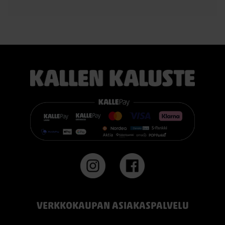
TEMPUR PRO® Medium tarjoaa tasapainoisen yhdistelmän
pehmeää mukautuvuutta ja ergonomista tukea. Se sopii
erinomaisesti useimmille nukkujille.
TEMPUR PRO® Firm tarjoaa napakamman tuntuman ja
voimakkaamman tuen. Se on erinomainen valinta sinulle, joka
pidät jämäkästä nukkuma-alustasta.
👉 Katso lisää:
https://www.kallenkaluste.fi/fi/product/43292/tempur-
flexible-base-sanky-180x200-21-cm-patjalla
#TEMPUR #sänky #oulu #paremmatunet #nukkumisergonomia
VERKKOKAUPAN ASIAKASPALVELU