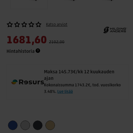
Katso arviot
1681,60
2102,00
Hintahistoria
Maksa 145.73€/kk 12 kuukauden
ajan
Kokonaissumma 1743.2€, tod. vuosikorko
3.48%.
Lue lisää