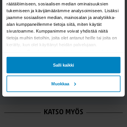
räätälöimiseen, sosiaalisen median ominaisuuksien
tukemiseen ja kävijämäärämme analysoimiseen. Lisäksi
jaamme sosiaalisen median, mainosalan ja analytiikka-
alan kumppaneillemme tietoja siitä, miten käytät
sivustoamme. Kumppanimme voivat yhdistää näitä
tietoja muihin tietoihin, joita olet antanut heille tai joita on
kerätty, kun olet käyttänyt heidän palvelujaan.
Kysymys/vastaus saa näkyä muille
Lisätietoa Googlen tietosuojakäytännöistä
tästä linkistä
.
Salli kaikki
LÄHETÄ
Muokkaa
KATSO MYÖS