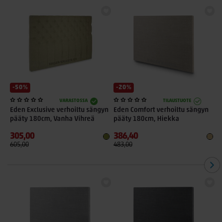
-50%
-20%
VARASTOSSA
TILAUSTUOTE
Eden Exclusive verhoiltu sängyn
Eden Comfort verhoiltu sängyn
E
pääty 180cm, Vanha Vihreä
pääty 180cm, Hiekka
p
305,00
386,40
4
605,00
483,00
6