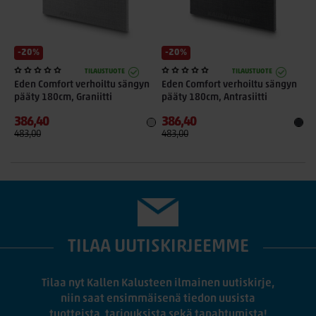
-20%
-20%
TILAUSTUOTE
TILAUSTUOTE
Eden Comfort verhoiltu sängyn
Eden Comfort verhoiltu sängyn
E
pääty 180cm, Graniitti
pääty 180cm, Antrasiitti
p
386,40
386,40
4
483,00
483,00
6
TILAA UUTISKIRJEEMME
Tilaa nyt Kallen Kalusteen ilmainen uutiskirje,
niin saat ensimmäisenä tiedon uusista
tuotteista, tarjouksista sekä tapahtumista!