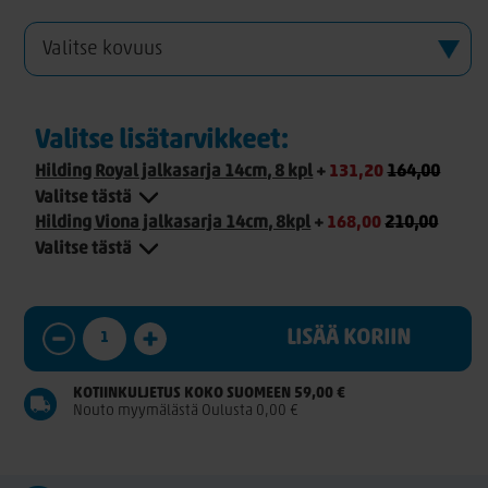
Valitse lisätarvikkeet:
Hilding Royal jalkasarja 14cm, 8 kpl
+
131,20
164,00
Valitse tästä
Hilding Viona jalkasarja 14cm, 8kpl
+
168,00
210,00
Valitse tästä
LISÄÄ KORIIN
KOTIINKULJETUS KOKO SUOMEEN 59,00 €
Nouto myymälästä Oulusta 0,00 €