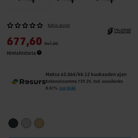
Katso arviot
677,60
847,00
Hintahistoria
Maksa 62.06€/kk 12 kuukauden ajan
Kokonaissumma 739.2€, tod. vuosikorko
8.87%.
Lue lisää