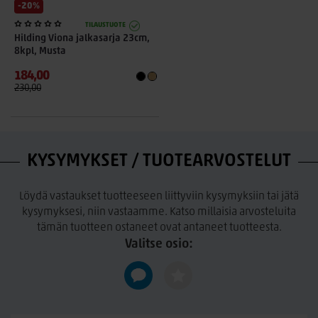
-20%
TILAUSTUOTE
Hilding Viona jalkasarja 23cm,
8kpl, Musta
184,00
230,00
KYSYMYKSET / TUOTEARVOSTELUT
Löydä vastaukset tuotteeseen liittyviin kysymyksiin tai jätä
kysymyksesi, niin vastaamme. Katso millaisia arvosteluita
tämän tuotteen ostaneet ovat antaneet tuotteesta.
Valitse osio: