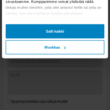
sivustoamme. Kumppanimme voivat yhdistää näitä
tietoja muihin tietoihin, joita olet antanut heille tai joita on
kerätty, kun olet käyttänyt heidän palvelujaan.
Lisätietoa Googlen tietosuojakäytännöistä
tästä linkistä
.
Kysy kysymys
Salli kaikki
Eden 6 runkopatja 80x200cm
Muokkaa
Kysymys/vastaus saa näkyä muille