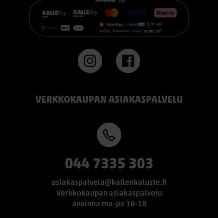
flexible-base-sanky-180x200-21-cm-patjalla
#TEMPUR #sänky #oulu #paremmatunet #nukkumisergonomia
VERKKOKAUPAN ASIAKASPALVELU
044 7335 303
asiakaspalvelu@kallenkaluste.fi
Verkkokaupan asiakaspalvelu
avoinna ma-pe 10-18