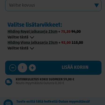
Valitse lisätarvikkeet:
Hilding Royal jalkasarja 23cm
+
75,20
94,00
Valitse tästä
Hilding Viona jalkasarja 23cm
+
92,00
115,00
Valitse tästä
LISÄÄ KORIIN
KOTIINKULJETUS KOKO SUOMEEN 59,00 €
Nouto myymälästä Oulusta 0,00 €
Tuote esillä tällä hetkellä Oulun myymälässä!