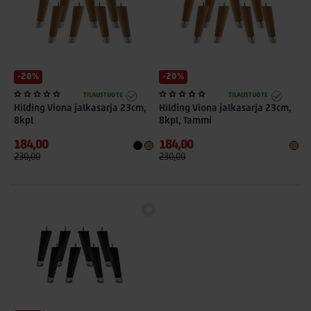
Jousisto: Eden Premium 5-vyöhyke-pussijousisto
Jäykkyydet: medium ja hard
Sängyn kokonaiskorkeus 56cm ilman sijauspatjaa
-20%
-20%
Värit: Hiekka, graniitti ja antrasiitti
TILAUSTUOTE
TILAUSTUOTE
Petauspatja, jalat ja pääty myydään erikseen
Hilding Viona jalkasarja 23cm,
Hilding Viona jalkasarja 23cm,
8kpl
8kpl, Tammi
Katkeamattomuustakuu rungolle ja jousistolle 20 vuotta!
184,00
184,00
230,00
230,00