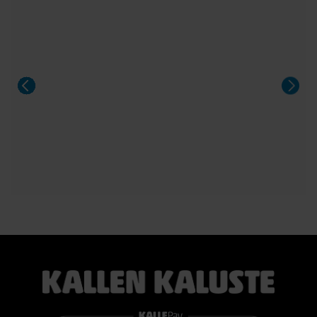
erikoiserä – erinomainen mahdollisuus hankkia aito TEMPUR®-
sänky poikkeuksellisen edulliseen hintaan.
Sängyn mukana toimitetaan 21 cm korkea TEMPUR PRO®
SmartCool™ -patja, joka mukautuu tarkasti kehon painon,
lämmön ja muotojen mukaan. Patja vähentää painetta, tukee
selkärankaa ergonomisesti ja auttaa vähentämään yön
aikaista kääntyilyä, mikä edistää levollisempaa unta.
Voit valita kahdesta eri tuntumasta juuri itsellesi sopivan
vaihtoehdon:
TEMPUR PRO® Medium tarjoaa tasapainoisen yhdistelmän
pehmeää mukautuvuutta ja ergonomista tukea. Se sopii
erinomaisesti useimmille nukkujille.
TEMPUR PRO® Firm tarjoaa napakamman tuntuman ja
voimakkaamman tuen. Se on erinomainen valinta sinulle, joka
pidät jämäkästä nukkuma-alustasta.
👉 Katso lisää:
https://www.kallenkaluste.fi/fi/product/43292/tempur-