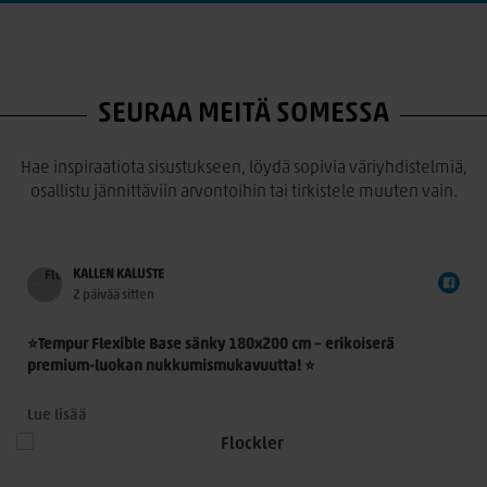
SEURAA MEITÄ SOMESSA
Hae inspiraatiota sisustukseen, löydä sopivia väriyhdistelmiä,
osallistu jännittäviin arvontoihin tai tirkistele muuten vain.
KALLEN KALUSTE
2 päivää sitten
⭐Tempur Flexible Base sänky 180x200 cm – erikoiserä
premium-luokan nukkumismukavuutta! ⭐
Tempur Flexible Base 180x200 cm on laadukas
Lue lisää
jenkkisänkykokonaisuus, jossa yhdistyvät TEMPUR®-
n
materiaalin ainutlaatuinen paineenpoisto, moderni muotoilu
ja ensiluokkainen käyttömukavuus. Nyt saatavilla rajoitettu