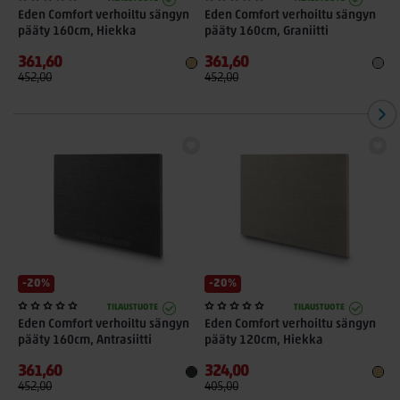
Eden Comfort verhoiltu sängyn
Eden Comfort verhoiltu sängyn
E
pääty 160cm, Hiekka
pääty 160cm, Graniitti
p
361,60
361,60
3
452,00
452,00
4
-20%
-20%
TILAUSTUOTE
TILAUSTUOTE
Eden Comfort verhoiltu sängyn
Eden Comfort verhoiltu sängyn
E
pääty 160cm, Antrasiitti
pääty 120cm, Hiekka
p
361,60
324,00
4
452,00
405,00
5