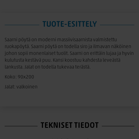
TUOTE-ESITTELY
Saarni pöytä on moderni massiivisaarnista valmistettu
ruokapöytä. Saarni pöytä on todella siro ja ilmavan näköinen
johon sopii monenlaiset tuolit. Saarni on erittäin lujaa ja hyvin
kulutusta kestävä puu. Kansi koostuu kahdesta leveästä
lankusta. Jalat on todella tukevaa terästä.
Koko: 90x200
Jalat: valkoinen
TEKNISET TIEDOT