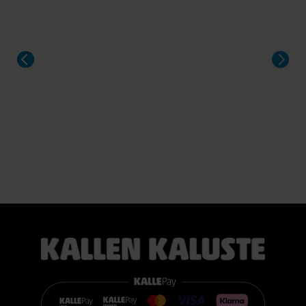
Sängyn mukana toimitetaan 21 cm korkea TEMPUR PRO®
SmartCool™ -patja, joka mukautuu tarkasti kehon painon,
lämmön ja muotojen mukaan. Patja vähentää painetta, tukee
selkärankaa ergonomisesti ja auttaa vähentämään yön
aikaista kääntyilyä, mikä edistää levollisempaa unta.
Voit valita kahdesta eri tuntumasta juuri itsellesi sopivan
vaihtoehdon:
TEMPUR PRO® Medium tarjoaa tasapainoisen yhdistelmän
pehmeää mukautuvuutta ja ergonomista tukea. Se sopii
erinomaisesti useimmille nukkujille.
TEMPUR PRO® Firm tarjoaa napakamman tuntuman ja
voimakkaamman tuen. Se on erinomainen valinta sinulle, joka
pidät jämäkästä nukkuma-alustasta.
👉 Katso lisää:
https://www.kallenkaluste.fi/fi/product/43292/tempur-
flexible-base-sanky-180x200-21-cm-patjalla