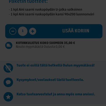
Paketin tuotteet:
⁃ 1 kpl Aini saarni ruokapöydän U-jalka valkoinen
⁃ 1 kpl Aini saarni ruokapöydän kansi 90x200 luonnonväri
LISÄÄ KORIIN
KOTIINKULJETUS KOKO SUOMEEN 35,00 €
Nouto myymälästä Oulusta 0,00 €
Tuote ei esillä tällä hetkellä Oulun myymälässä!
Kysymykset/vastaukset tästä tuotteesta.
Katso tuotearvostelut ja anna myös oma arviosi.