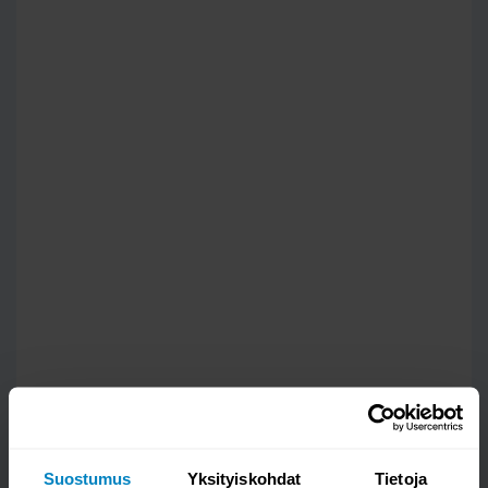
Kysy kysymys
Suostumus
Yksityiskohdat
Tietoja