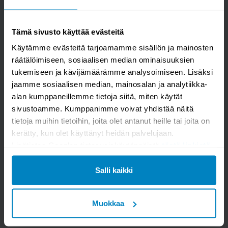
Aini saarni ruokapöytä 90x200 U-metallijalka
valkoinen
Tämä sivusto käyttää evästeitä
Käytämme evästeitä tarjoamamme sisällön ja mainosten
räätälöimiseen, sosiaalisen median ominaisuuksien
tukemiseen ja kävijämäärämme analysoimiseen. Lisäksi
jaamme sosiaalisen median, mainosalan ja analytiikka-
alan kumppaneillemme tietoja siitä, miten käytät
sivustoamme. Kumppanimme voivat yhdistää näitä
tietoja muihin tietoihin, joita olet antanut heille tai joita on
kerätty, kun olet käyttänyt heidän palvelujaan.
Lisätietoa Googlen tietosuojakäytännöistä
tästä linkistä
.
Kysymys/vastaus saa näkyä muille
Salli kaikki
LÄHETÄ
Muokkaa