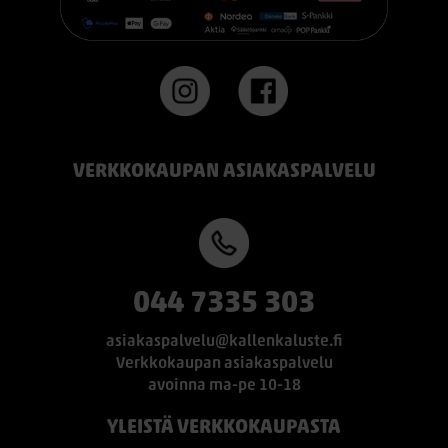
#TEMPUR #sänky #oulu #paremmatunet #nukkumisergonomia
VERKKOKAUPAN ASIAKASPALVELU
044 7335 303
asiakaspalvelu@kallenkaluste.fi
Verkkokaupan asiakaspalvelu
avoinna ma-pe 10-18
YLEISTÄ VERKKOKAUPASTA