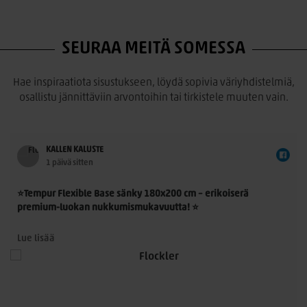
SEURAA MEITÄ SOMESSA
Hae inspiraatiota sisustukseen, löydä sopivia väriyhdistelmiä,
osallistu jännittäviin arvontoihin tai tirkistele muuten vain.
KALLEN KALUSTE
1 päivä sitten
⭐Tempur Flexible Base sänky 180x200 cm – erikoiserä
premium-luokan nukkumismukavuutta! ⭐
Tempur Flexible Base 180x200 cm on laadukas
Lue lisää
jenkkisänkykokonaisuus, jossa yhdistyvät TEMPUR®-
n
materiaalin ainutlaatuinen paineenpoisto, moderni muotoilu
ja ensiluokkainen käyttömukavuus. Nyt saatavilla rajoitettu
erikoiserä – erinomainen mahdollisuus hankkia aito TEMPUR®-
sänky poikkeuksellisen edulliseen hintaan.