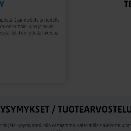
Y
T
apöytä. Saarni pöytä on todella
ni on erittäin lujaa ja hyvin
usta. Jalat on todella tukevaa
YSYMYKSET / TUOTEARVOSTEL
n tai jätä kysymyksesi, niin vastaamme. Katso millaisia arvosteluit