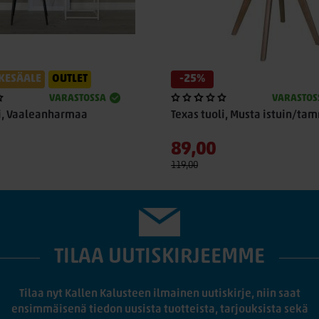
KESÄALE
OUTLET
-25%
VARASTOSSA
VARASTOS
li, Vaaleanharmaa
Texas tuoli, Musta istuin/ta
89,00
119,00
TILAA UUTISKIRJEEMME
Tilaa nyt Kallen Kalusteen ilmainen uutiskirje, niin saat
ensimmäisenä tiedon uusista tuotteista, tarjouksista sekä