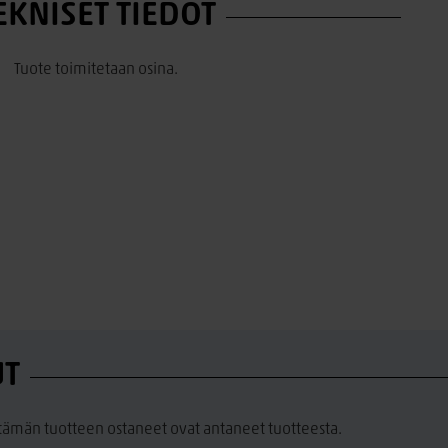
EKNISET TIEDOT
Tuote toimitetaan osina.
UT
a tämän tuotteen ostaneet ovat antaneet tuotteesta.