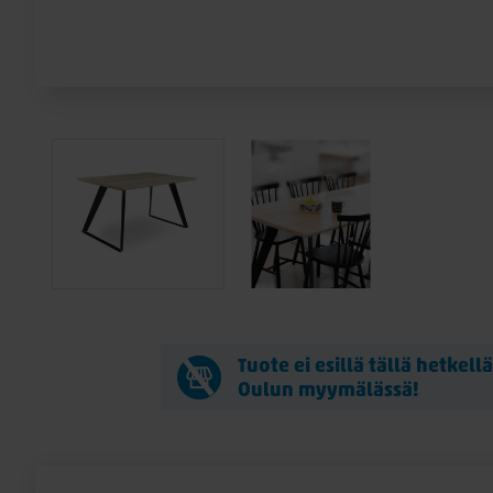
Tuote ei esillä tällä hetkell
Oulun myymälässä!