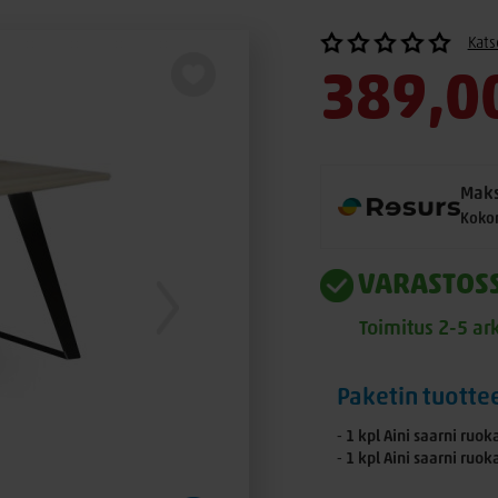
Kats
389,0
Maks
Koko
VARASTOS
Toimitus 2-5 ar
Paketin tuotte
⁃ 1 kpl Aini saarni ru
⁃ 1 kpl Aini saarni ru