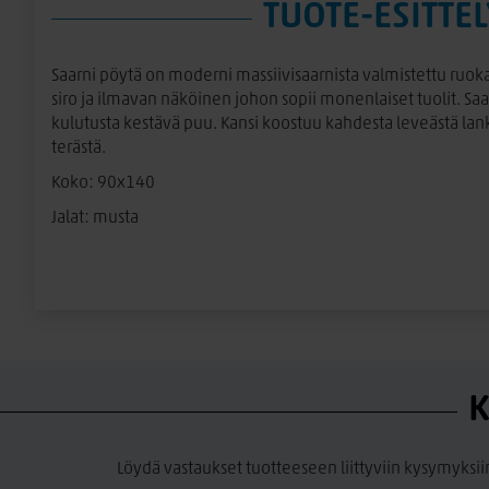
TUOTE-ESITTEL
Saarni pöytä on moderni massiivisaarnista valmistettu ruok
siro ja ilmavan näköinen johon sopii monenlaiset tuolit. Saar
kulutusta kestävä puu. Kansi koostuu kahdesta leveästä lank
terästä.
Koko: 90x140
Jalat: musta
K
Löydä vastaukset tuotteeseen liittyviin kysymyksii