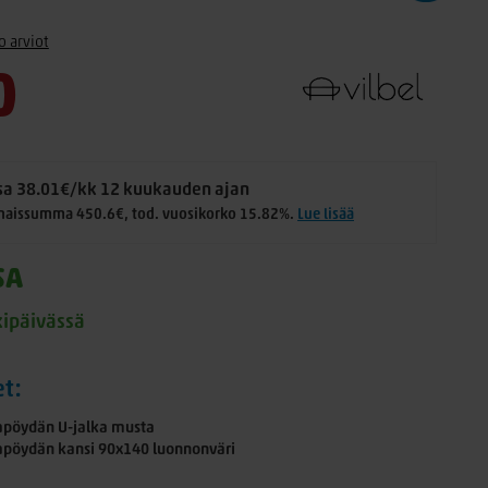
o arviot
0
a 38.01€/kk 12 kuukauden ajan
naissumma 450.6€, tod. vuosikorko 15.82%.
Lue lisää
SA
kipäivässä
et:
okapöydän U-jalka musta
okapöydän kansi 90x140 luonnonväri