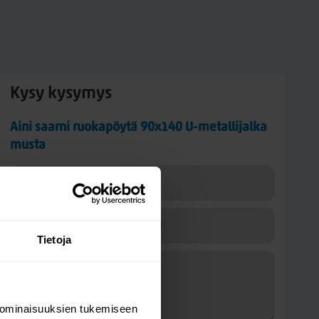
Kysy kysymys
Aini saarni ruokapöytä 90x140 U-metallijalka
musta
Tietoja
 ominaisuuksien tukemiseen