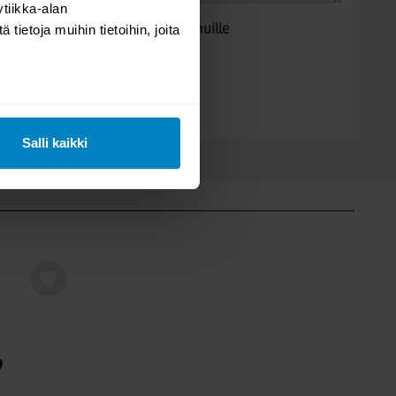
tiikka-alan
ietoja muihin tietoihin, joita
Kysymys/vastaus saa näkyä muille
LÄHETÄ
Salli kaikki