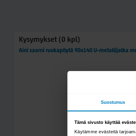
Kysymykset (0 kpl)
Aini saarni ruokapöytä 90x140 U-metallijalka m
Suostumus
Tämä sivusto käyttää eväste
Käytämme evästeitä tarjoama