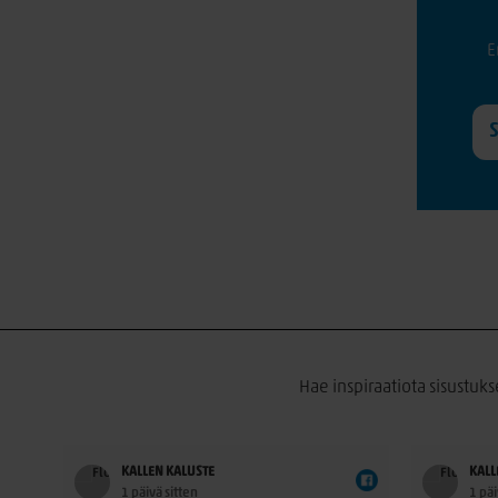
E
Hae inspiraatiota sisustuks
KALLEN KALUSTE
KALL
1 päivä sitten
1 päi