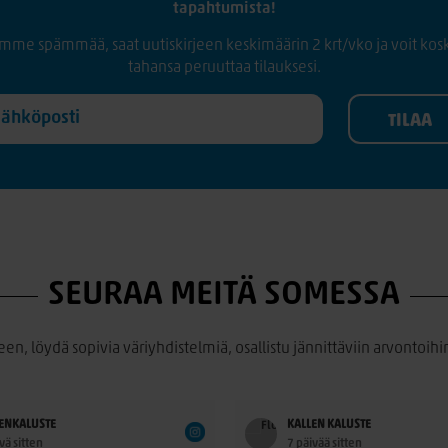
tapahtumista!
mme spämmää, saat uutiskirjeen keskimäärin 2 krt/vko ja voit kos
tahansa peruuttaa tilauksesi.
SEURAA MEITÄ SOMESSA
een, löydä sopivia väriyhdistelmiä, osallistu jännittäviin arvontoihin
ENKALUSTE
KALLEN KALUSTE
vä sitten
7 päivää sitten