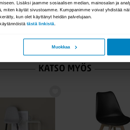
iseen. Lisäksi jaamme sosiaalisen median, mainosalan ja analy
, miten käytät sivustoamme. Kumppanimme voivat yhdistää näitä t
n kerätty, kun olet käyttänyt heidän palvelujaan.
akäytännöistä
tästä linkistä
.
Muokkaa
KATSO MYÖS