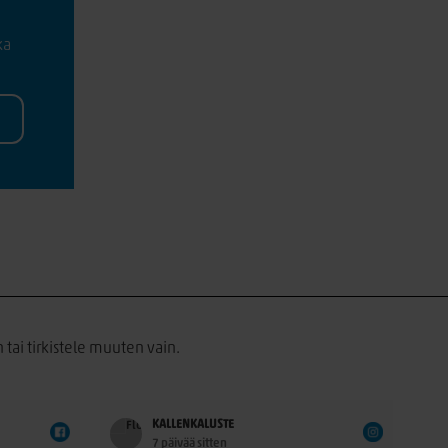
ka
 tai tirkistele muuten vain.
KALLENKALUSTE
7 päivää sitten