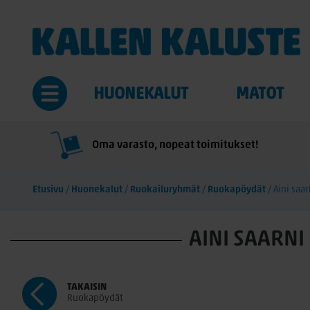
HUONEKALUT
MATOT
Oma varasto, nopeat toimitukset!
Etusivu
/
Huonekalut
/
Ruokailuryhmät
/
Ruokapöydät
/
Aini saa
AINI SAARN
TAKAISIN
Ruokapöydät