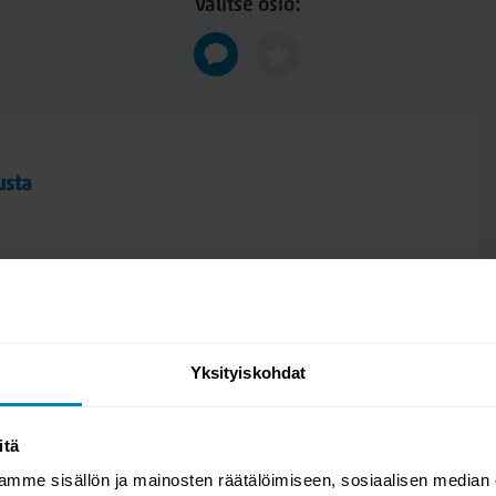
Valitse osio:
usta
Yksityiskohdat
itä
mme sisällön ja mainosten räätälöimiseen, sosiaalisen median