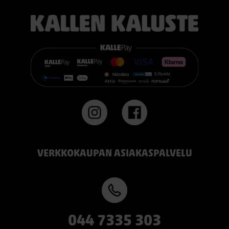
pidät jämäkästä nukkuma-alustasta.
👉 Katso lisää:
https://www.kallenkaluste.fi/fi/product/43292/tempur-
flexible-base-sanky-180x200-21-cm-patjalla
#TEMPUR #sänky #oulu #paremmatunet #nukkumisergonomia
VERKKOKAUPAN ASIAKASPALVELU
044 7335 303