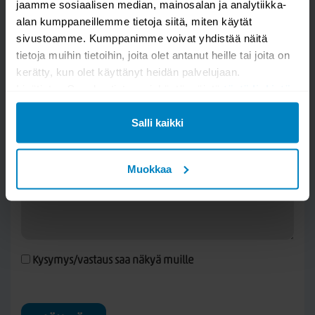
jaamme sosiaalisen median, mainosalan ja analytiikka-
alan kumppaneillemme tietoja siitä, miten käytät
Kysy kysymys
sivustoamme. Kumppanimme voivat yhdistää näitä
tietoja muihin tietoihin, joita olet antanut heille tai joita on
Horredsmattan Orust villamatto
kerätty, kun olet käyttänyt heidän palvelujaan.
Lisätietoa Googlen tietosuojakäytännöistä
tästä linkistä
.
Salli kaikki
Muokkaa
Kysymys/vastaus saa näkyä muille