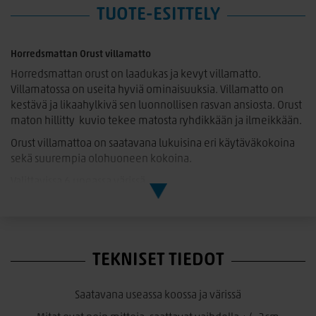
TUOTE-ESITTELY
Horredsmattan Orust villamatto
Horredsmattan orust on laadukas ja kevyt villamatto.
Villamatossa on useita hyviä ominaisuuksia. Villamatto on
kestävä ja likaahylkivä sen luonnollisen rasvan ansiosta. Orust
maton hillitty kuvio tekee matosta ryhdikkään ja ilmeikkään.
Orust villamattoa on saatavana lukuisina eri käytäväkokoina
sekä suurempia olohuoneen kokoina.
Valittavissa 6 upeassa värissä
Hoito-ohje: Perus puhdistus imuroimalla. Kevyempään
tahranpoistoon voi käyttää haaleaa kosteaa pyyhettä/liinaa.
Tarvittaessa ammattimainen vesipesu tai kuivashampoo.
TEKNISET TIEDOT
Horredsmattan matot ovat täynnä perinteitä ja klassista
ruotsalaista muotoilua, joissa yhdistyy rohkeus kokeilla uusia
asioita. Matoista on syntynyt designklassikko jo vuodesta
Saatavana useassa koossa ja värissä
1956, jolloin Brogebyn veljekset saivat käsiinsä sadetakki