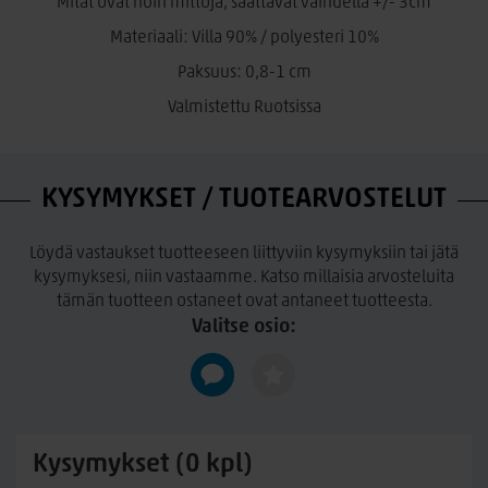
Mitat ovat noin mittoja, saattavat vaihdella +/- 3cm
lähetyksen, joka ei mennyt kaupaksi . Veljekset silppusivat ne
ja alkoivat kutoa mattoja suikaleista. Näin syntyi laadukas ja
Materiaali: Villa 90% / polyesteri 10%
kestävä Horredsmattan!
Paksuus: 0,8-1 cm
Valmistettu Ruotsissa
KYSYMYKSET / TUOTEARVOSTELUT
Löydä vastaukset tuotteeseen liittyviin kysymyksiin tai jätä
kysymyksesi, niin vastaamme. Katso millaisia arvosteluita
tämän tuotteen ostaneet ovat antaneet tuotteesta.
Valitse osio:
Kysymykset (0 kpl)