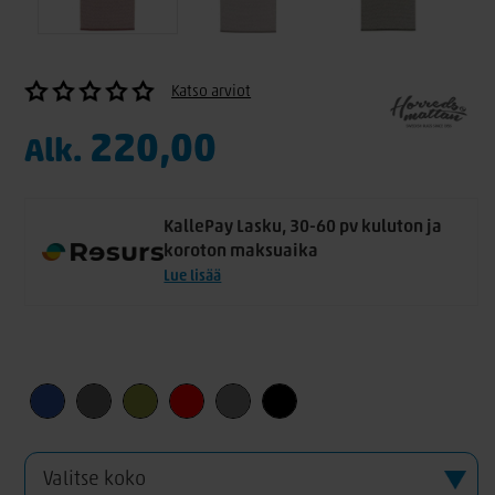
Katso arviot
220,00
Alk.
KallePay Lasku, 30-60 pv kuluton ja
koroton maksuaika
Lue lisää