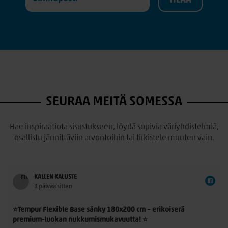
SEURAA MEITÄ SOMESSA
Hae inspiraatiota sisustukseen, löydä sopivia väriyhdistelmiä,
osallistu jännittäviin arvontoihin tai tirkistele muuten vain.
KALLEN KALUSTE
3 päivää sitten
⭐Tempur Flexible Base sänky 180x200 cm – erikoiserä
premium-luokan nukkumismukavuutta! ⭐