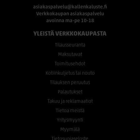
asiakaspalvelu@kallenkaluste.fi
Verkkokaupan asiakaspalvelu
avoinna ma-pe 10-18
YLEISTÄ VERKKOKAUPASTA
Tilausseuranta
Maksutavat
Toimitusehdot
Kotiinkuljetus tai nouto
Tilauksen peruutus
Palautukset
Takuu ja reklamaatiot
Tietoa meistä
Yritysmyynti
Myymälä
Tietosuojaseloste