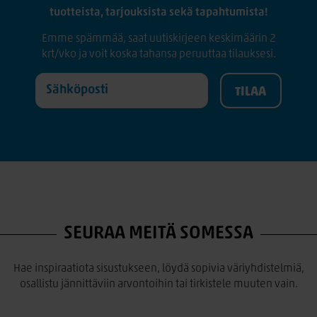
tuotteista, tarjouksista sekä tapahtumista!
Emme spämmää, saat uutiskirjeen keskimäärin 2
krt/vko ja voit koska tahansa peruuttaa tilauksesi.
SEURAA MEITÄ SOMESSA
Hae inspiraatiota sisustukseen, löydä sopivia väriyhdistelmiä,
osallistu jännittäviin arvontoihin tai tirkistele muuten vain.