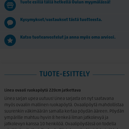
Tuote esillä tällä hetkellä Oulun myymälässä!
Kysymykset/vastaukset tästä tuotteesta.
Katso tuotearvostelut ja anna myös oma arviosi.
TUOTE-ESITTELY
Linea ovaali ruokapöytä 220cm jatkettava
Linea sarjan upea uutuus! Linea sarjasta on nyt saatavana
myös ovaalin mallinen ruokapöytä. Ovaalipöytä mahdollistaa
suurenkin väkimäärän samalla kertaa pöydän ääreen. Pöydän
ympärille mahtuu hyvin 8 henkeä ilman jatkolevyä ja
jatkolevyn kanssa 10 henkilöä. Ovaalipöydässä on todella