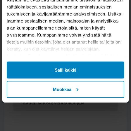
räätälöimiseen, sosiaalisen median ominaisuuksien
tukemiseen ja kävijämäärämme analysoimiseen. Lisäksi
jaamme sosiaalisen median, mainosalan ja analytiikka-
alan kumppaneillemme tietoja siitä, miten käytät
Kysymykset (1 kpl)
sivustoamme. Kumppanimme voivat yhdistää näitä
tietoja muihin tietoihin, joita olet antanut heille tai joita on
Linea ovaali ruokapöytä 220cm jatkettava
kerätty, kun olet käyttänyt heidän palvelujaan.
Lisätietoa Googlen tietosuojakäytännöistä
tästä linkistä
.
Hei! Olisiko teillä tiedossa pöydän jalan
mittoja?
Salli kaikki
- Jatu
Muokkaa
Hei Jatu, Linea ovaalipöydän jalan mitat
ovat Pituus 116cm, Leveys 42cm
- Kallen Kaluste verkkokauppa