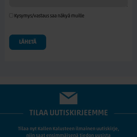
Kysymys/vastaus saa näkyä muille
LÄHETÄ
TILAA UUTISKIRJEEMME
Tilaa nyt Kallen Kalusteen ilmainen uutiskirje,
niin saat ensimmäisenä tiedon uusista