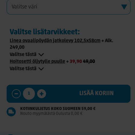
Valitse lisätarvikkeet:
Linea ovaalipöydän jatkolevy 102,5x58cm
+
Alk.
249,00
Valitse tästä
Hoitosetti öljytylle puulle
+
39,90
49,00
Valitse tästä
LISÄÄ KORIIN
KOTIINKULJETUS KOKO SUOMEEN 59,00 €
Nouto myymälästä Oulusta 0,00 €