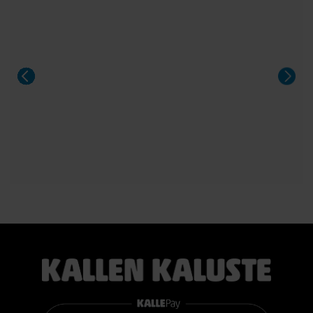
sänky poikkeuksellisen edulliseen hintaan.
Sängyn mukana toimitetaan 21 cm korkea TEMPUR PRO®
SmartCool™ -patja, joka mukautuu tarkasti kehon painon,
lämmön ja muotojen mukaan. Patja vähentää painetta, tukee
selkärankaa ergonomisesti ja auttaa vähentämään yön
aikaista kääntyilyä, mikä edistää levollisempaa unta.
Voit valita kahdesta eri tuntumasta juuri itsellesi sopivan
vaihtoehdon:
TEMPUR PRO® Medium tarjoaa tasapainoisen yhdistelmän
pehmeää mukautuvuutta ja ergonomista tukea. Se sopii
erinomaisesti useimmille nukkujille.
TEMPUR PRO® Firm tarjoaa napakamman tuntuman ja
voimakkaamman tuen. Se on erinomainen valinta sinulle, joka
pidät jämäkästä nukkuma-alustasta.
👉 Katso lisää:
https://www.kallenkaluste.fi/fi/product/43292/tempur-
flexible-base-sanky-180x200-21-cm-patjalla