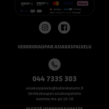
#TEMPUR #sänky #oulu #paremmatunet #nukkumisergonomia
VERKKOKAUPAN ASIAKASPALVELU
044 7335 303
asiakaspalvelu@kallenkaluste.fi
Verkkokaupan asiakaspalvelu
avoinna ma-pe 10-18