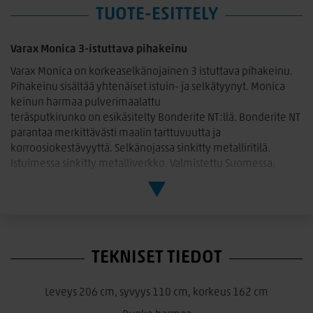
TUOTE-ESITTELY
Varax Monica 3-istuttava pihakeinu
Varax Monica on korkeaselkänojainen 3 istuttava pihakeinu.
Pihakeinu sisältää yhtenäiset istuin- ja selkätyynyt. Monica
keinun harmaa pulverimaalattu
teräsputkirunko on esikäsitelty Bonderite NT:llä. Bonderite NT
parantaa merkittävästi maalin tarttuvuutta ja
korroosiokestävyyttä. Selkänojassa sinkitty metalliritilä.
Istuimessa sinkitty metalliverkko. Valmistettu Suomessa.
Pehmusteiden mitat: Istuinpatja 160 x 50 cm, selkänojapatja
160 x 70 cm. Pehmustesarjaan kuuluu kaksi käsinojatyynyä.
TEKNISET TIEDOT
Leveys 206 cm, syvyys 110 cm, korkeus 162 cm