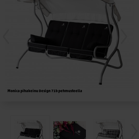
Monica pihakeinu Design 71b pehmusteella