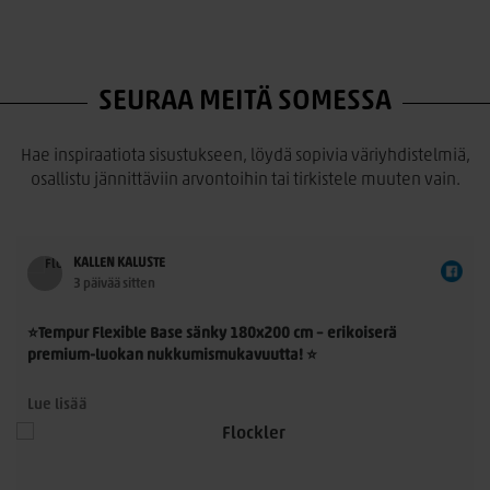
SEURAA MEITÄ SOMESSA
Hae inspiraatiota sisustukseen, löydä sopivia väriyhdistelmiä,
osallistu jännittäviin arvontoihin tai tirkistele muuten vain.
KALLEN KALUSTE
3 päivää sitten
⭐Tempur Flexible Base sänky 180x200 cm – erikoiserä
premium-luokan nukkumismukavuutta! ⭐
Tempur Flexible Base 180x200 cm on laadukas
Lue lisää
jenkkisänkykokonaisuus, jossa yhdistyvät TEMPUR®-
n
materiaalin ainutlaatuinen paineenpoisto, moderni muotoilu
ja ensiluokkainen käyttömukavuus. Nyt saatavilla rajoitettu
erikoiserä – erinomainen mahdollisuus hankkia aito TEMPUR®-