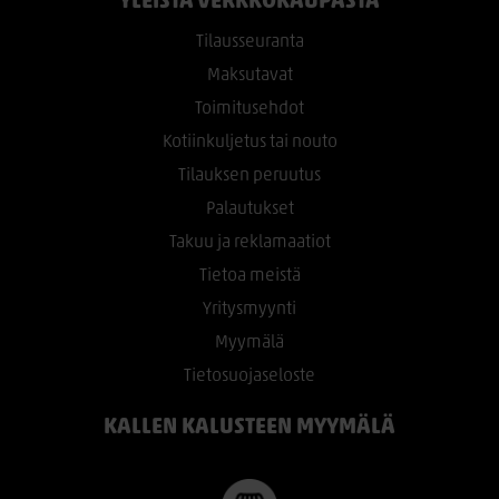
YLEISTÄ VERKKOKAUPASTA
Tilausseuranta
Maksutavat
Toimitusehdot
Kotiinkuljetus tai nouto
Tilauksen peruutus
Palautukset
Takuu ja reklamaatiot
Tietoa meistä
Yritysmyynti
Myymälä
Tietosuojaseloste
KALLEN KALUSTEEN MYYMÄLÄ