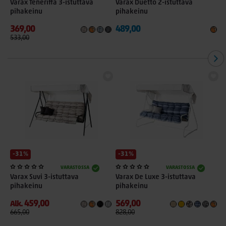
Varax Teneriffa 3-istuttava
Varax Duetto 2-istuttava
V
pihakeinu
pihakeinu
M
369,00
489,00
2
533,00
-31%
-31%
VARASTOSSA
VARASTOSSA
Varax Suvi 3-istuttava
Varax De Luxe 3-istuttava
pihakeinu
pihakeinu
459,00
569,00
Alk.
665,00
828,00