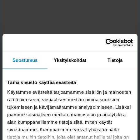
Suostumus
Yksityiskohdat
Tietoja
Tämä sivusto käyttää evästeitä
Käytämme evästeitä tarjoamamme sisällön ja mainosten
Kysy kysymys
räätälöimiseen, sosiaalisen median ominaisuuksien
tukemiseen ja kävijämäärämme analysoimiseen. Lisäksi
Bianca ovaalipöytä 90x200, Musta
jaamme sosiaalisen median, mainosalan ja analytiikka-
alan kumppaneillemme tietoja siitä, miten käytät
sivustoamme. Kumppanimme voivat yhdistää näitä
tietoja muihin tietoihin, joita olet antanut heille tai joita on