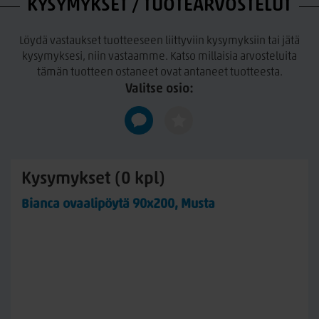
KYSYMYKSET / TUOTEARVOSTELUT
Roiskeet ja tahrat on poistettava välittömästi kostealla liinalla.
Löydä vastaukset tuotteeseen liittyviin kysymyksiin tai jätä
kysymyksesi, niin vastaamme. Katso millaisia arvosteluita
tämän tuotteen ostaneet ovat antaneet tuotteesta.
Valitse osio:
Kysymykset (0 kpl)
Bianca ovaalipöytä 90x200, Musta