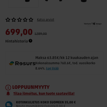
Katso arviot
699,00
1289,00
Hintahistoria
Maksa 63.85€/kk 12 kuukauden ajan
Kokonaissumma 760.6€, tod. vuosikorko
8.64%.
Lue lisää
LOPPUUNMYYTY
Tilaa ilmoitus, kun tuote saatavilla!
KOTIINKULJETUS KOKO SUOMEEN 35,00 €
Nouto myymälästä Oulusta 0,00 €