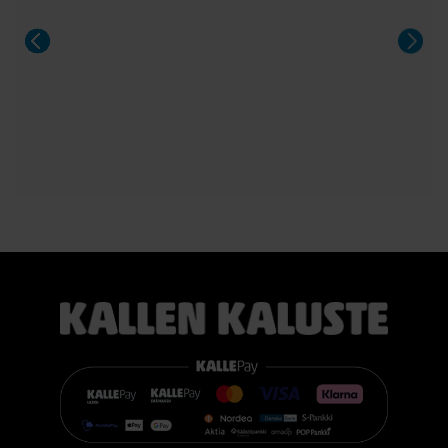
Aeris on näyttävä valinta niin arkeen kuin suurempiinkin
illallisiin.
#casøfurniture #oulu #tammihuonekalu #sisustus
#kallenkaluste