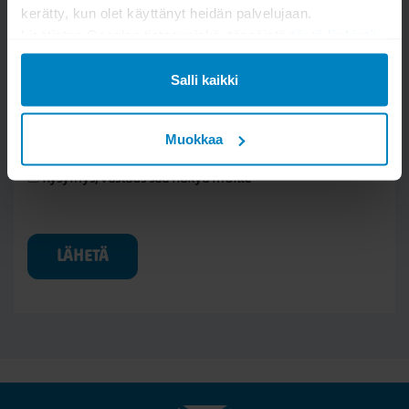
kerätty, kun olet käyttänyt heidän palvelujaan.
Lisätietoa Googlen tietosuojakäytännöistä
tästä linkistä
.
Salli kaikki
Muokkaa
Kysymys/vastaus saa näkyä muille
LÄHETÄ