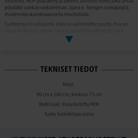
muotoilu, MDF-pöytälevy ja tukeva, uurrettu runko joka antaa
pöydälle vankan vaikutelman. Upea 6- hengen ruokapöytä,
modernilla skandinaavisella muotoilulla.
Tuotteessa on viilupinta, joka on valmistettu puusta. Puu on
elävä materiaali, jolloin siinä luonnollisia vaihteluita sekä
sävyssä että puun syissä. Jokainen tuote on ulkonäöltään
ainutlaatuinen. Puu kypsyy ajan myötä ja värimuutosten
välttämiseksi on tärkeää, että kaikki huonekalun osat
altistetaan samalle määrälle valoa. Älä koskaan asete kuumia
esineitä suoraan pinnalle ja vältä huonekalujen sijoittamista
TEKNISET TIEDOT
lämmönlähteen lähelle, koska se voi aiheuttaa halkeamia.
Hoito-ohje:
Mitat:
Maalatut tai lakatut MDF-levyt ovat herkkiä naarmuille ja
90 cm x 200 cm, korkeus 75 cm
vaurioille. Ole siksi varovainen levyjen kanssa tämän
Materiaali: Puuviilutettu MDF
välttämiseksi. Pinnoilla, jotka on maalattu lakalla, jossa on
väripigmenttejä tai maalia, on pigmentti, joka antaa
Tuote toimitetaan osina
peittämättömän läpinäkyvän pinnan.
Pyyhkiminen kostealla/nihkeällä siivouspyyhkeellä. Varottava
runsasta veden käyttöä ja pitkäaikaista nesteen vaikutusta.