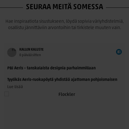
SEURAA MEITÄ SOMESSA
Hae inspiraatiota sisustukseen, löydä sopivia väriyhdistelmiä,
osallistu jännittäviin arvontoihin tai tirkistele muuten vain.
KALLEN KALUSTE
0 päivää sitten
PBJ Aeris – tanskalaista designia parhaimmillaan
Tyylikäs Aeris-ruokapöytä yhdistää ajattoman pohjoismaisen
muotoilun ja käytännöllisyyden. Morten Svendsenin
Lue lisää
suunnittelemassa pöydässä on kauniisti muotoillut
massiivitammijalat ja useita laadukkaita kansivaihtoehtoja.
Pöytä sopii 8–14 hengelle, ja sitä voidaan jatkaa yhdellä tai
kahdella jatkolevyllä. Saatavana Fenix- ja HPL-laminaatilla
sekä upeilla tammiviilu- ja pähkinäsävyisillä pinnoilla.