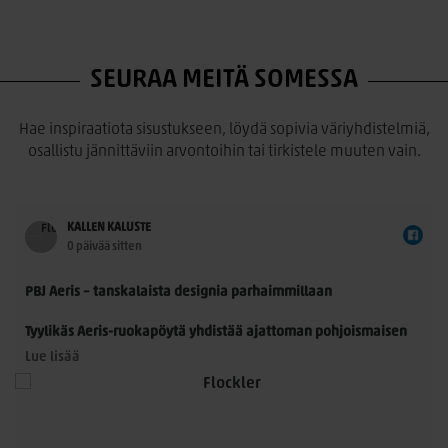
SEURAA MEITÄ SOMESSA
Hae inspiraatiota sisustukseen, löydä sopivia väriyhdistelmiä,
osallistu jännittäviin arvontoihin tai tirkistele muuten vain.
KALLEN KALUSTE
0 päivää sitten
PBJ Aeris – tanskalaista designia parhaimmillaan
Tyylikäs Aeris-ruokapöytä yhdistää ajattoman pohjoismaisen
muotoilun ja käytännöllisyyden. Morten Svendsenin
Lue lisää
suunnittelemassa pöydässä on kauniisti muotoillut
massiivitammijalat ja useita laadukkaita kansivaihtoehtoja.
Pöytä sopii 8–14 hengelle, ja sitä voidaan jatkaa yhdellä tai