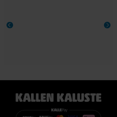
kahdella jatkolevyllä. Saatavana Fenix- ja HPL-laminaatilla
sekä upeilla tammiviilu- ja pähkinäsävyisillä pinnoilla.
Aeris on näyttävä valinta niin arkeen kuin suurempiinkin
illallisiin.
#casøfurniture #oulu #tammihuonekalu #sisustus
#kallenkaluste