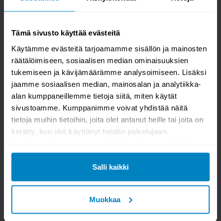
Tämä sivusto käyttää evästeitä
Käytämme evästeitä tarjoamamme sisällön ja mainosten
räätälöimiseen, sosiaalisen median ominaisuuksien
tukemiseen ja kävijämäärämme analysoimiseen. Lisäksi
jaamme sosiaalisen median, mainosalan ja analytiikka-
alan kumppaneillemme tietoja siitä, miten käytät
sivustoamme. Kumppanimme voivat yhdistää näitä
tietoja muihin tietoihin, joita olet antanut heille tai joita on
kerätty, kun olet käyttänyt heidän palvelujaan.
Lisätietoa Googlen tietosuojakäytännöistä
tästä linkistä
.
Salli kaikki
Kysy kysymys
Muokkaa
Unison Led G9 polttimo 2W, 3000K, 220lm, 3kpl