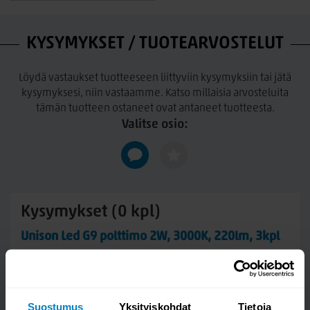
KYSYMYKSET / TUOTEARVOSTELUT
Löydä vastaukset tuotteeseen liittyviin kysymyksiin tai jätä
kysymyksesi, niin vastaamme. Katso millaisia arvosteluita
tämän tuotteen ostaneet ovat antaneet tuotteesta.
Valitse osio:
Kysymykset (0 kpl)
Unison Led G9 polttimo 2W, 3000K, 220lm, 3kpl
Suostumus
Yksityiskohdat
Tietoja