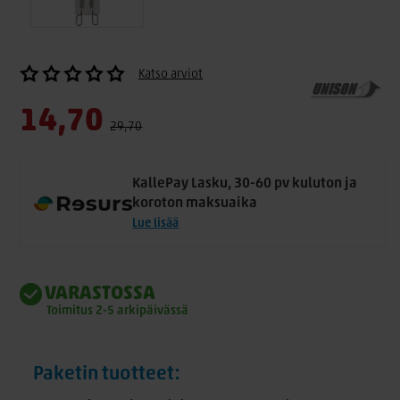
Katso arviot
14,70
29,70
KallePay Lasku, 30-60 pv kuluton ja
koroton maksuaika
Lue lisää
VARASTOSSA
Toimitus 2-5 arkipäivässä
Paketin tuotteet: