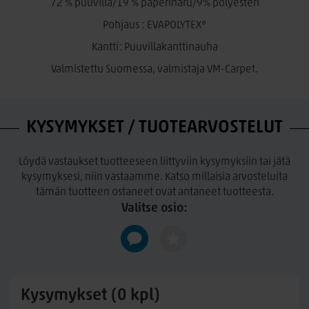
tasovesipesu max. +30°C miedolla hienopesuaineliuoksella.
72 % puuvilla/19 % paperinaru/9% polyesteri
Ei liotusta tai hankausta. Huolellinen huuhtelu runsaalla
Pohjaus : EVAPOLYTEX®
vedellä. Ylimääräinen vesi poistetaan esim. telapuristimella.
Kantti: Puuvillakanttinauha
Matto muotoillaan kosteana ja kuivatetaan ilmavasti tasossa.
Ei saa taittaa.
Valmistettu Suomessa, valmistaja VM-Carpet.
Verkkokaupastamme voit tilata myös erikoiskokoiset matot
omilla mitoillasi. Erikoiskokoisilla matoilla
ei ole vaihto- eikä
palautusoikeutta!
KYSYMYKSET / TUOTEARVOSTELUT
Löydä vastaukset tuotteeseen liittyviin kysymyksiin tai jätä
kysymyksesi, niin vastaamme. Katso millaisia arvosteluita
tämän tuotteen ostaneet ovat antaneet tuotteesta.
Valitse osio:
Kysymykset (0 kpl)