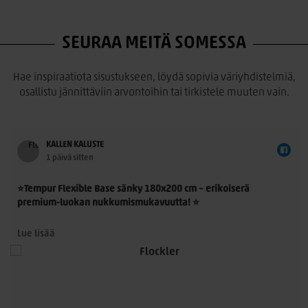
SEURAA MEITÄ SOMESSA
Hae inspiraatiota sisustukseen, löydä sopivia väriyhdistelmiä,
osallistu jännittäviin arvontoihin tai tirkistele muuten vain.
KALLEN KALUSTE
1 päivä sitten
⭐Tempur Flexible Base sänky 180x200 cm – erikoiserä
premium-luokan nukkumismukavuutta! ⭐
Tempur Flexible Base 180x200 cm on laadukas
Lue lisää
jenkkisänkykokonaisuus, jossa yhdistyvät TEMPUR®-
n
materiaalin ainutlaatuinen paineenpoisto, moderni muotoilu
ja ensiluokkainen käyttömukavuus. Nyt saatavilla rajoitettu
erikoiserä – erinomainen mahdollisuus hankkia aito TEMPUR®-
sänky poikkeuksellisen edulliseen hintaan.