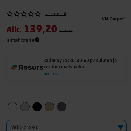
Katso arviot
139,20
Alk.
174,00
Hintahistoria
KallePay Lasku, 30-60 pv kuluton ja
koroton maksuaika
Lue lisää