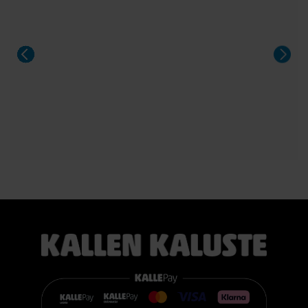
Sängyn mukana toimitetaan 21 cm korkea TEMPUR PRO®
SmartCool™ -patja, joka mukautuu tarkasti kehon painon,
lämmön ja muotojen mukaan. Patja vähentää painetta, tukee
selkärankaa ergonomisesti ja auttaa vähentämään yön
aikaista kääntyilyä, mikä edistää levollisempaa unta.
Voit valita kahdesta eri tuntumasta juuri itsellesi sopivan
vaihtoehdon:
TEMPUR PRO® Medium tarjoaa tasapainoisen yhdistelmän
pehmeää mukautuvuutta ja ergonomista tukea. Se sopii
erinomaisesti useimmille nukkujille.
TEMPUR PRO® Firm tarjoaa napakamman tuntuman ja
voimakkaamman tuen. Se on erinomainen valinta sinulle, joka
pidät jämäkästä nukkuma-alustasta.
👉 Katso lisää:
https://www.kallenkaluste.fi/fi/product/43292/tempur-
flexible-base-sanky-180x200-21-cm-patjalla
#TEMPUR #sänky #oulu #paremmatunet #nukkumisergonomia