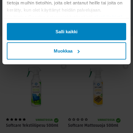
tietoja muihin tietoihin, joita olet antanut heille tai joita on
LÄHETÄ
kerätty, kun olet käyttänyt heidän palvelujaan.
Lisätietoa Googlen tietosuojakäytännöistä
tästä linkistä
.
Salli kaikki
KATSO MYÖS
Muokkaa
VARASTOSSA
VARASTOSSA
Softcare Tekstiilipesu 500ml
Softcare Mattosuoja 500ml