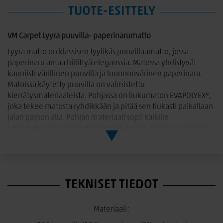
TUOTE-ESITTELY
VM Carpet Lyyra puuvilla- paperinarumatto
Lyyra matto on klassisen tyylikäs puuvillaamatto, jossa
paperinaru antaa hillittyä eleganssia. Matossa yhdistyvät
kauniisti värillinen puuvilla ja luonnonvärinen paperinaru.
Matoissa käytetty puuvilla on valmistettu
kierrätysmateriaaleista. Pohjassa on liukumaton EVAPOLYEX®,
joka tekee matosta ryhdikkään ja pitää sen tiukasti paikallaan
jalan painon alla. Pohjan materiaali sopii kaikille
lattiamateriaaleille ja lattialämmitykselle. Pohja ei jätä jälkiä
lattiaan, on hajuton ja kierrätettävä.
Hoito-ohje:
Säännöllinen imurointi ja tarvittaessa tuuletus. Poista tahrat
TEKNISET TIEDOT
tuoreeltaan puhtaalla, kostealla liinalla. Ei saa hangata.
Pesuohje:
Materiaali:
Kuivapesu vaahdolla tai hellävarainen ammattimainen