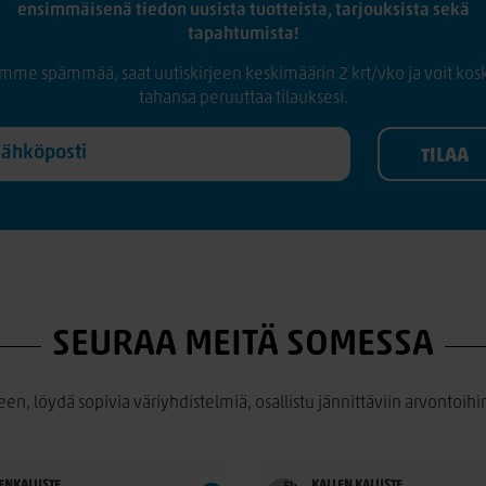
ensimmäisenä tiedon uusista tuotteista, tarjouksista sekä
tapahtumista!
mme spämmää, saat uutiskirjeen keskimäärin 2 krt/vko ja voit kos
tahansa peruuttaa tilauksesi.
SEURAA MEITÄ SOMESSA
een, löydä sopivia väriyhdistelmiä, osallistu jännittäviin arvontoihin