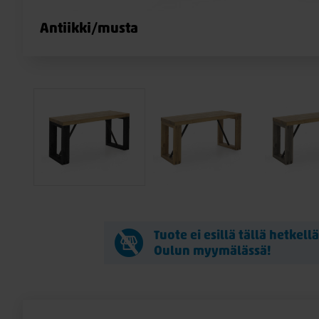
Antiikki/musta
Tuote ei esillä tällä hetkell
Oulun myymälässä!