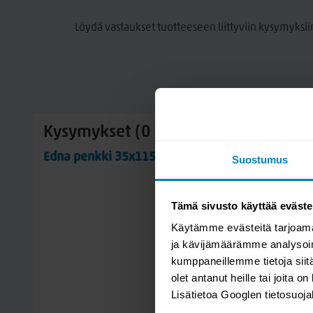
värimuutokset ovat mahdollisia ja kaikki huonekalun osat tä
valoa.
Löydä vastaukset tuotteeseen liittyviin kysymyksii
Puukalusteiden ja kesäkalusteiden hoito-ohjeet:
Puu tarvitsee luonnostaan hoitoa. Huomaa, että tuote on va
puun halkeilu on normaali puun ominaisuus, johon vaikutta
kosteudenvaihtelut, ulkokäytössä voimakkaammin. Puu on l
edellä mainitut asiat voivat vaikuttaa puun vääntymiseen. 
havupuusta, joten pihkaantumista voi esiintyä mm. oksien 
Kysymykset (0 kpl)
kellastumisena. Tuotetta ei suositella laitettavan saunaan
alkaa valumaan.
Edna penkki 35x115 puujalalla
Suostumus
Kalusteiden käyttöikää voi pidentää yksinkertaisella ja säänn
kalusteet lialta ja sään vaikutukselta. Älä peitä kosteita tai 
Tämä sivusto käyttää eväste
maakosketusta. Värin muuttuminen, pienet halkeamat ja ku
uudelleen käsittelyn tarpeesta. Noin 1-2 kertaa vuodessa t
Käytämme evästeitä tarjoama
vesiohenteisella puunsuoja- aineella suojaa kalusteita kul
ja kävijämäärämme analysoim
käsitelty ympäristöystävällisellä vesiohenteisella petsillä j
kumppaneillemme tietoja siitä
olet antanut heille tai joita o
Lisätietoa Googlen tietosuoj