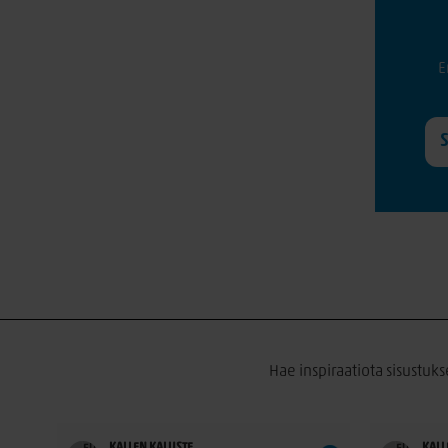
E
Hae inspiraatiota sisustuks