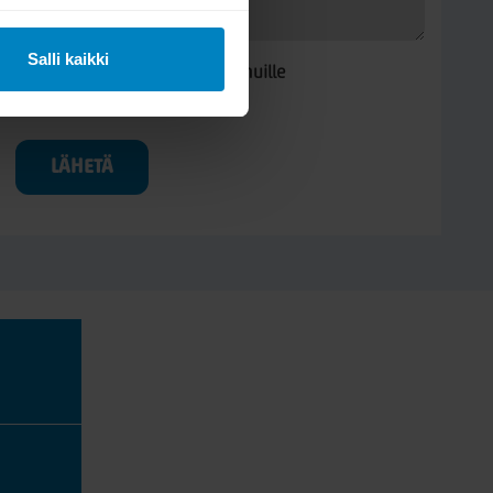
Salli kaikki
Kysymys/vastaus saa näkyä muille
LÄHETÄ