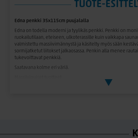
TUOTE-ESITTEL
Edna penkki 35x115cm puujalalla
Edna on todella moderni ja tyylikäs penkki. Penkki on monik
ruokailutilaan, eteiseen, ulkoterassille kuin vaikkapa saun
valmistettu massiivimännystä ja käsitelty myös sään kestävä
sormijatketut liitokset jalkaosassa. Penkin alla menee rauta
tukevoittavat penkkiä.
Saatavana kolme eri väriä.
Massiivipuiset tuotteet
Edna penkin kannet ovat antiikki käsiteltyjä ja tuotteen l
eläväpinta ja rosoisuus. Lankut vedetään harjauskoneen läpi,
epätasainen pinta. Näin saadaan oksat ym. muut puun luon
kauniisti esille. Sydänpuu luo pintaan uria ja epätasaisuuks
ilmeeseen.
Massiivipuu on elävä materiaali, jolloin siinä on luonnollisia
K
puun syissä. Jokainen tuote on ulkonäöltään ainutlaatuinen