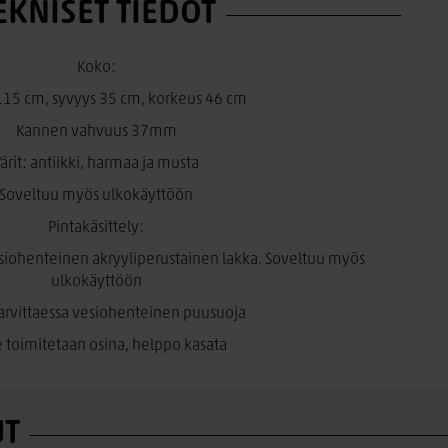
EKNISET TIEDOT
Koko:
115 cm, syvyys 35 cm, korkeus 46 cm
Kannen vahvuus 37mm
ärit: antiikki, harmaa ja musta
Soveltuu myös ulkokäyttöön
Pintakäsittely:
iohenteinen akryyliperustainen lakka. Soveltuu myös
ulkokäyttöön
Tarvittaessa vesiohenteinen puusuoja
 toimitetaan osina, helppo kasata
UT