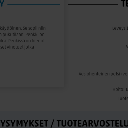
Y
T
äyttöinen. Se sopii niin
Leveys 
an pukutilaan. Penkki on
ksi. Penkissä on hienot
V
iset vinotuet jotka
Vesiohenteinen petsi+ves
uonteeseen kuuluu puun
 jolla luodaan rustiikkinen ja
Hoito: 
nolliset epätasaisuudet
Tuote
ia, jotka kuuluvat tuotteen
 vaihteluita sekä sävyssä että
YSYMYKSET / TUOTEARVOSTEL
. Puu kypsyy ajan myötä ja