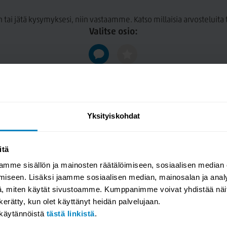
ytyy altistaa samalle määrälle
n tai jätä kysymyksesi, niin vastaamme. Katso millaisia arvosteluit
Valitse osio:
lmistettu massiivipuusta ja
vat lämpötilan- ja
uonnollinen materiaali ja
Tuote on valmistettu
kohdalla, joka ilmenee lähinnä
, saunan lämmössä puun pihka
Yksityiskohdat
öllisellä hoidoilla. Suojaa
märkiä kalusteita ja vältä suoraa
itä
iva pinta ovat merkkejä
apahtuva käsittely
mme sisällön ja mainosten räätälöimiseen, sosiaalisen median
umiselta. Tämä kaluste on
iseen. Lisäksi jaamme sosiaalisen median, mainosalan ja analy
a kosteudenestolakalla.
, miten käytät sivustoamme. Kumppanimme voivat yhdistää näitä t
n kerätty, kun olet käyttänyt heidän palvelujaan.
akäytännöistä
tästä linkistä
.