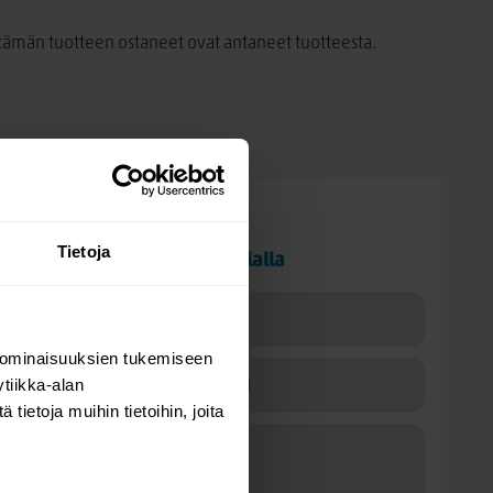
a tämän tuotteen ostaneet ovat antaneet tuotteesta.
Kysy kysymys
Tietoja
Edna penkki 35x115 puujalalla
 ominaisuuksien tukemiseen
tiikka-alan
ietoja muihin tietoihin, joita