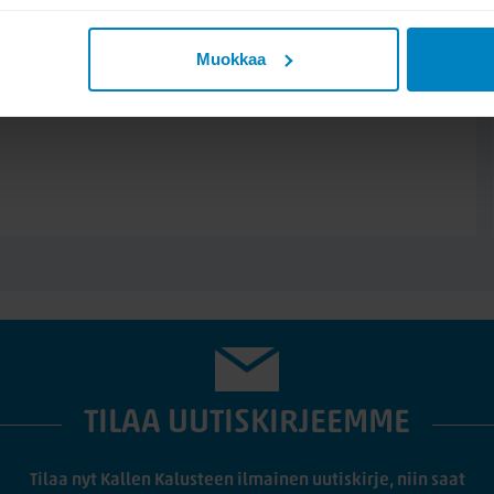
Muokkaa
TILAA UUTISKIRJEEMME
Tilaa nyt Kallen Kalusteen ilmainen uutiskirje, niin saat