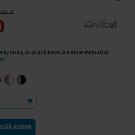
o arviot
0
ePay Lasku, 30-60 pv kuluton ja koroton maksuaika
isää
LISÄÄ KORIIN