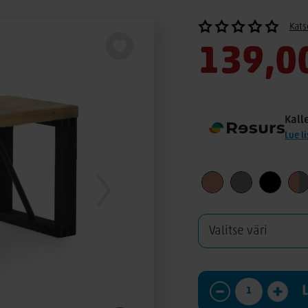
Kats
139,0
Kall
Lue l