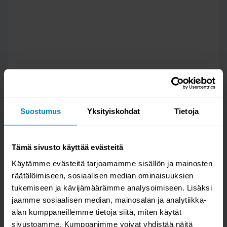
Suostumus
Yksityiskohdat
Tietoja
Tämä sivusto käyttää evästeitä
Käytämme evästeitä tarjoamamme sisällön ja mainosten
räätälöimiseen, sosiaalisen median ominaisuuksien
tukemiseen ja kävijämäärämme analysoimiseen. Lisäksi
Kysy kysymys
jaamme sosiaalisen median, mainosalan ja analytiikka-
alan kumppaneillemme tietoja siitä, miten käytät
Street metallinen musta kirjoituspöytä
sivustoamme. Kumppanimme voivat yhdistää näitä