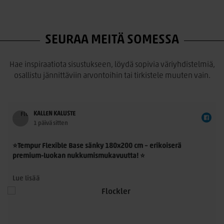
SEURAA MEITÄ SOMESSA
Hae inspiraatiota sisustukseen, löydä sopivia väriyhdistelmiä,
osallistu jännittäviin arvontoihin tai tirkistele muuten vain.
KALLEN KALUSTE
1 päivä sitten
⭐Tempur Flexible Base sänky 180x200 cm – erikoiserä
premium-luokan nukkumismukavuutta! ⭐
Tempur Flexible Base 180x200 cm on laadukas
Lue lisää
jenkkisänkykokonaisuus, jossa yhdistyvät TEMPUR®-
n
materiaalin ainutlaatuinen paineenpoisto, moderni muotoilu
ja ensiluokkainen käyttömukavuus. Nyt saatavilla rajoitettu
erikoiserä – erinomainen mahdollisuus hankkia aito TEMPUR®-