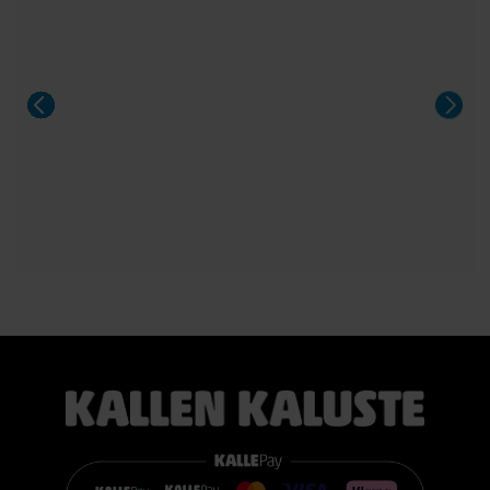
sänky poikkeuksellisen edulliseen hintaan.
Sängyn mukana toimitetaan 21 cm korkea TEMPUR PRO®
SmartCool™ -patja, joka mukautuu tarkasti kehon painon,
lämmön ja muotojen mukaan. Patja vähentää painetta, tukee
selkärankaa ergonomisesti ja auttaa vähentämään yön
aikaista kääntyilyä, mikä edistää levollisempaa unta.
Voit valita kahdesta eri tuntumasta juuri itsellesi sopivan
vaihtoehdon:
TEMPUR PRO® Medium tarjoaa tasapainoisen yhdistelmän
pehmeää mukautuvuutta ja ergonomista tukea. Se sopii
erinomaisesti useimmille nukkujille.
TEMPUR PRO® Firm tarjoaa napakamman tuntuman ja
voimakkaamman tuen. Se on erinomainen valinta sinulle, joka
pidät jämäkästä nukkuma-alustasta.
👉 Katso lisää:
https://www.kallenkaluste.fi/fi/product/43292/tempur-
flexible-base-sanky-180x200-21-cm-patjalla