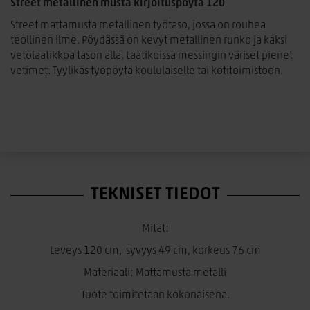
Street metallinen musta kirjoituspöytä
120
Street mattamusta metallinen työtaso, jossa on rouhea
teollinen ilme. Pöydässä on kevyt metallinen runko ja kaksi
vetolaatikkoa tason alla. Laatikoissa messingin väriset pienet
vetimet. Tyylikäs työpöytä koululaiselle tai kotitoimistoon.
TEKNISET TIEDOT
Mitat:
Leveys 120 cm, syvyys 49 cm, korkeus 76 cm
Materiaali: Mattamusta metalli
Tuote toimitetaan kokonaisena.