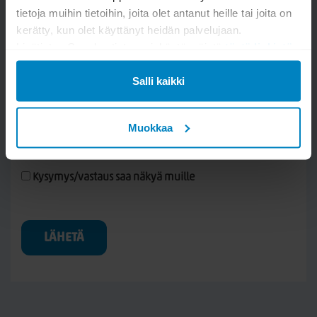
tietoja muihin tietoihin, joita olet antanut heille tai joita on
kerätty, kun olet käyttänyt heidän palvelujaan.
Lisätietoa Googlen tietosuojakäytännöistä
tästä linkistä
.
Salli kaikki
Muokkaa
Kysymys/vastaus saa näkyä muille
LÄHETÄ