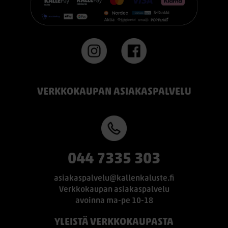
#TEMPUR #sänky #oulu #paremmatunet #nukkumisergonomia
VERKKOKAUPAN ASIAKASPALVELU
044 7335 303
asiakaspalvelu@kallenkaluste.fi
Verkkokaupan asiakaspalvelu
avoinna ma-pe 10-18
YLEISTÄ VERKKOKAUPASTA