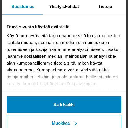
- Kallen Kaluste Oy
Kysy kysymys
Suostumus
Yksityiskohdat
Tietoja
Dexter 2 seinähylly
Tämä sivusto käyttää evästeitä
Käytämme evästeitä tarjoamamme sisällön ja mainosten
räätälöimiseen, sosiaalisen median ominaisuuksien
tukemiseen ja kävijämäärämme analysoimiseen. Lisäksi
jaamme sosiaalisen median, mainosalan ja analytiikka-
alan kumppaneillemme tietoja siitä, miten käytät
sivustoamme. Kumppanimme voivat yhdistää näitä
tietoja muihin tietoihin, joita olet antanut heille tai joita on
kerätty, kun olet käyttänyt heidän palvelujaan.
Lisätietoa Googlen tietosuojakäytännöistä
tästä linkistä
.
Kysymys/vastaus saa näkyä muille
Salli kaikki
LÄHETÄ
Muokkaa