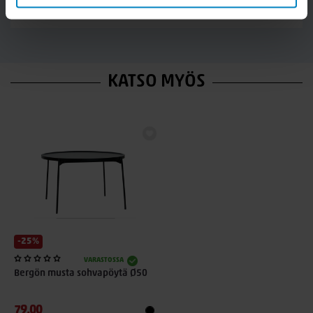
KATSO MYÖS
-25%
VARASTOSSA
Bergön musta sohvapöytä Ø50
79,00