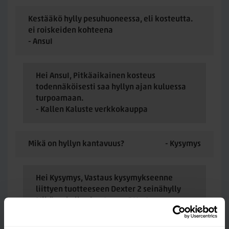
Kestääkö hylly pesuhuoneessa, eli kosteutta.
ei roiskeiden kohteena
- AnsuI
Hei AnsuI, Pitkäaikainen kosteus
todennäköisesti saa hyllyn ajan kuluessa
turpoamaan.
- Kallen Kaluste verkkokauppa
Mikä on hyllyn kantavuus?
- Kysymys
Hei Kysymys, Vastaus kysymykseenne
liittyen tuotteeseen Dexter 2 seinähylly
Mikä on hyllyn kantavuus? Vastaus
Valmistaja ei ole ilmoittanut kantavuutta
tuotteelle, mutta arvioisin että max. 10kg.