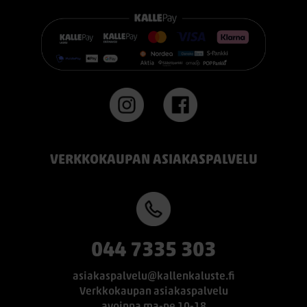
https://www.kallenkaluste.fi/fi/product/43292/tempur-
flexible-base-sanky-180x200-21-cm-patjalla
#TEMPUR #sänky #oulu #paremmatunet #nukkumisergonomia
VERKKOKAUPAN ASIAKASPALVELU
044 7335 303
asiakaspalvelu@kallenkaluste.fi
Verkkokaupan asiakaspalvelu
avoinna ma-pe 10-18