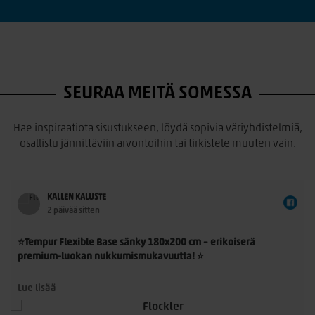
SEURAA MEITÄ SOMESSA
Hae inspiraatiota sisustukseen, löydä sopivia väriyhdistelmiä,
osallistu jännittäviin arvontoihin tai tirkistele muuten vain.
KALLEN KALUSTE
2 päivää sitten
⭐Tempur Flexible Base sänky 180x200 cm – erikoiserä
premium-luokan nukkumismukavuutta! ⭐
Tempur Flexible Base 180x200 cm on laadukas
Lue lisää
jenkkisänkykokonaisuus, jossa yhdistyvät TEMPUR®-
n
materiaalin ainutlaatuinen paineenpoisto, moderni muotoilu