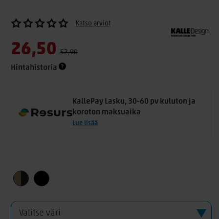
Katso arviot
26,50
52,90
Hintahistoria
KallePay Lasku, 30-60 pv kuluton ja
koroton maksuaika
Lue lisää